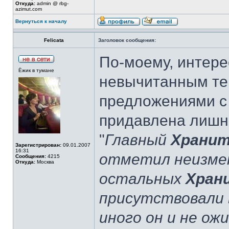
Откуда:
admin @ rbg-
azimut.com
Вернуться к началу
Felicata
Заголовок сообщения:
По-моему, интере
Ёжик в тумане
невычитанным те
предложениями с
придавлена лишн
"
Главный
Храни
Зарегистрирован:
09.01.2007
16:31
отметил неизмен
Сообщения:
4215
Откуда:
Москва
остальных
Хран
присутствовали в
иного он и не ож