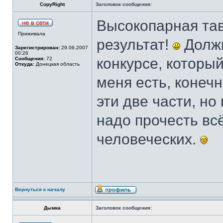
CopyRight
Заголовок сообщения:
Высокопарная тав
Приживала
результат!
Должн
Зарегистрирован:
29.06.2007
00:26
конкурсе, который
Сообщения:
72
Откуда:
Донецкая область
меня есть, конечн
эти две части, но
надо прочесть всё
человеческих.
Вернуться к началу
Дымка
Заголовок сообщения: