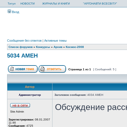
Титул
НОВОСТИ
ЖУРНАЛЫ И КНИГИ
"АРГОНАВТИ ВСЕСВІТУ"
Вход
Сообщения без ответов
|
Активные темы
Список форумов
»
Конкурсы
»
Архив
»
Космос-2008
5034 АМЕН
Страница
1
из
1
[ Сообщений: 5 ]
Автор
Администратор
Заголовок сообщения:
4034 АМЕН
Обсуждение расс
Site Admin
Зарегистрирован:
08.01.2007
11:46
Сообщения:
4725