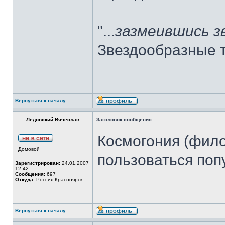
"...
зазмеившись 
Звездообразные т
Вернуться к началу
Ледовский Вячеслав
Заголовок сообщения:
Космогония (фило
Домовой
пользоваться поп
Зарегистрирован:
24.01.2007
12:42
Сообщения:
697
Откуда:
Россия,Красноярск
Вернуться к началу