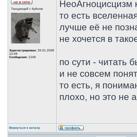
НеоАгноцисцизм ка
Танцующий с бубном
то есть вселенна
лучше её не позна
не хочется в тако
Зарегистрирован:
26.01.2008
13:49
Сообщения:
1249
по сути - читать 
и не совсем понят
то есть, я понима
плохо, но это не а
Вернуться к началу