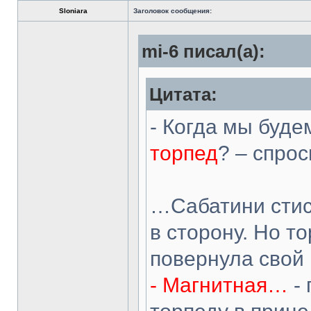
Sloniara
Заголовок сообщения:
mi-6 писал(а):
Цитата:
- Когда мы буде
торпед
? – спро
…Сабатини стисн
в сторону. Но т
повернула свой 
- Магнитная…
- 