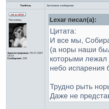
ТинФель
Заголовок сообщения:
Lexar писал(а):
Постоялец
Цитата:
И все мы, Собира
(а норы наши был
Зарегистрирован:
05.07.2007
18:23
которыми лежал 
Сообщения:
236
небо испарения 
Трудно рыть норы
Даже не предста