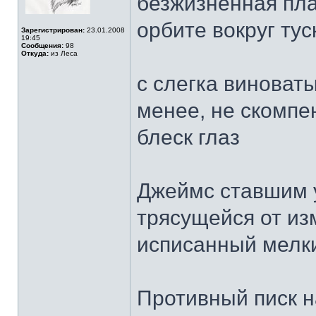
безжизненная пла
орбите вокруг ту
Зарегистрирован:
23.01.2008
19:45
Сообщения:
98
Откуда:
из Леса
с слегка виноват
менее, не скомпе
блеск глаз
Джеймс ставшим 
трясущейся от из
исписанный мелк
Противный писк н