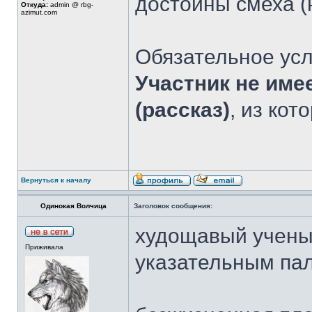
достойны смеха (
Откуда:
admin @ rbg-
azimut.com
Обязательное усл
Участник не име
(рассказ)
, из кот
Вернуться к началу
Одинокая Волчица
Заголовок сообщения:
худощавый учены
Приживала
указательным па