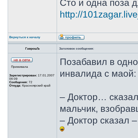
Сто и одна поза д
http://101zagar.liv
Вернуться к началу
ГаврошЪ
Заголовок сообщения:
Позабавил в одно
Приживала
инвалида с маой:
Зарегистрирован:
17.01.2007
06:09
Сообщения:
72
Откуда:
Красноярский край
– Доктор… сказал
мальчик, взобрав
– Доктор сказал –