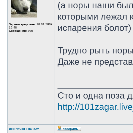
(а норы наши был
которыми лежал к
Зарегистрирован:
18.01.2007
испарения болот)
19:48
Сообщения:
396
Трудно рыть норы 
Даже не представ
______________
Сто и одна поза д
http://101zagar.liv
Вернуться к началу