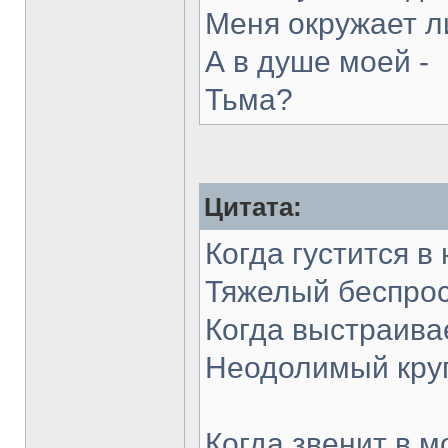
Меня окружает л
А в душе моей -
Тьма?
Цитата:
Когда густится в
Тяжелый беспрос
Когда выстраива
Неодолимый круг
Когда звенит в м