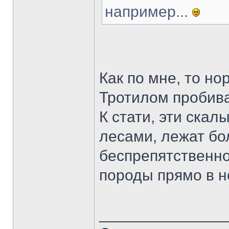
например...
Как по мне, то но
Тротилом пробив
К стати, эти скал
лесами, лежат бо
беспрепятственн
породы прямо в н
______________