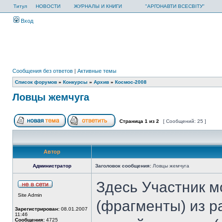
Титул
НОВОСТИ
ЖУРНАЛЫ И КНИГИ
"АРГОНАВТИ ВСЕСВІТУ"
Вход
Сообщения без ответов
|
Активные темы
Список форумов
»
Конкурсы
»
Архив
»
Космос-2008
Ловцы жемчуга
Страница
1
из
2
[ Сообщений: 25 ]
Автор
Администратор
Заголовок сообщения:
Ловцы жемчуга
Здесь Участник 
Site Admin
(фрагменты) из ра
Зарегистрирован:
08.01.2007
11:46
Сообщения:
4725