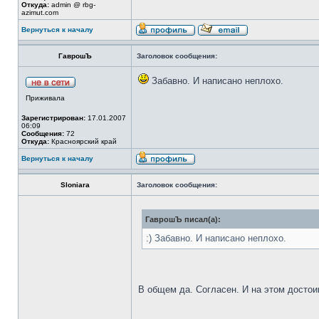
Откуда:
admin @ rbg-
azimut.com
Вернуться к началу
ГаврошЪ
Заголовок сообщения:
Забавно. И написано неплохо.
Приживала
Зарегистрирован:
17.01.2007
06:09
Сообщения:
72
Откуда:
Красноярский край
Вернуться к началу
Sloniara
Заголовок сообщения:
ГаврошЪ писал(а):
:) Забавно. И написано неплохо.
В общем да. Согласен. И на этом досто