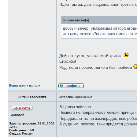
Идей там аж две, национальная третья, 
Sonora писал(а):
добрый вечер, уважаемый автор)сегодн
что могу сказать?несколько смешных м
Добрых суток, уважаемый критик!
Спасибо!
Рад, если прошло легко и без проблем
Вернуться к началу
Антон Георгиевич
Заголовок сообщения:
В целом забавно.
Немного не понравилась лекция принца - 
Домовой
Порадовала толпа жизнерадостных робот
Зарегистрирован:
28.01.2008
А руду им, похоже, таки придется добыв
12:42
Сообщения:
560
Откуда:
Россия