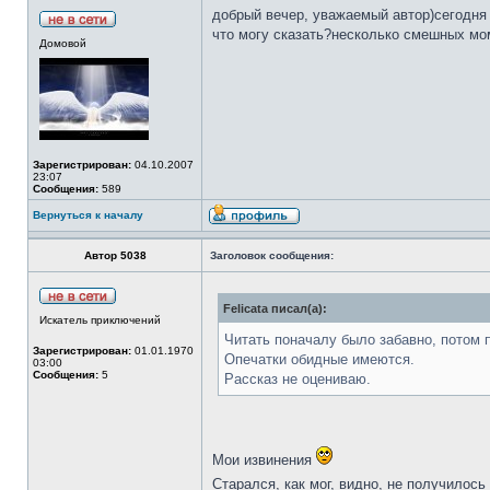
добрый вечер, уважаемый автор)сегодня 
что могу сказать?несколько смешных мом
Домовой
Зарегистрирован:
04.10.2007
23:07
Сообщения:
589
Вернуться к началу
Автор 5038
Заголовок сообщения:
Felicata писал(а):
Искатель приключений
Читать поначалу было забавно, потом 
Зарегистрирован:
01.01.1970
Опечатки обидные имеются.
03:00
Сообщения:
5
Рассказ не оцениваю.
Мои извинения
Старался, как мог, видно, не получилось