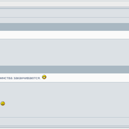
оинства заканчиваются.
я