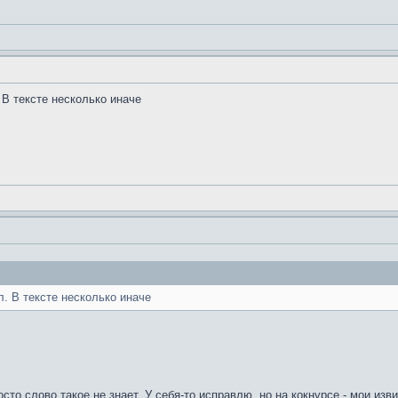
 В тексте несколько иначе
л. В тексте несколько иначе
осто слово такое не знает. У себя-то исправлю, но на кокнурсе - мои из