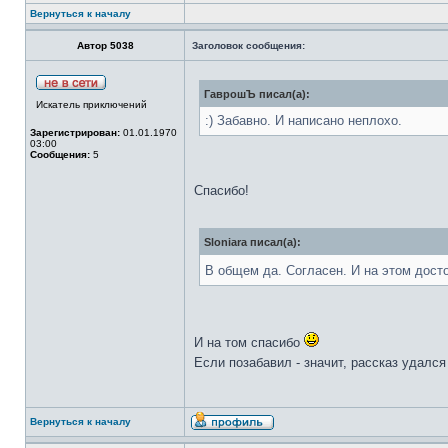
Вернуться к началу
Автор 5038
Заголовок сообщения:
ГаврошЪ писал(а):
Искатель приключений
:) Забавно. И написано неплохо.
Зарегистрирован:
01.01.1970
03:00
Сообщения:
5
Спасибо!
Sloniara писал(а):
В общем да. Согласен. И на этом дост
И на том спасибо
Если позабавил - значит, рассказ удалс
Вернуться к началу