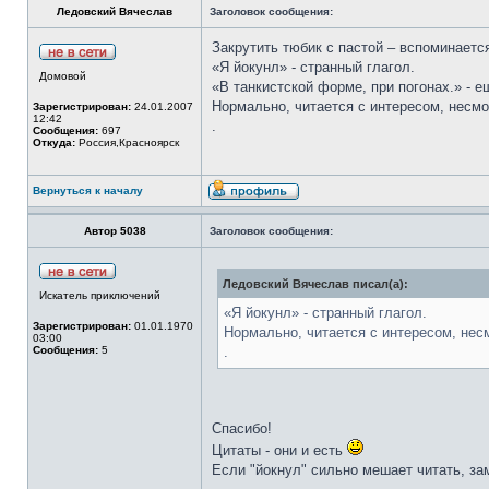
Ледовский Вячеслав
Заголовок сообщения:
Закрутить тюбик с пастой – вспоминает
«Я йокунл» - странный глагол.
Домовой
«В танкистской форме, при погонах.» - е
Нормально, читается с интересом, несм
Зарегистрирован:
24.01.2007
12:42
.
Сообщения:
697
Откуда:
Россия,Красноярск
Вернуться к началу
Автор 5038
Заголовок сообщения:
Ледовский Вячеслав писал(а):
Искатель приключений
«Я йокунл» - странный глагол.
Зарегистрирован:
01.01.1970
Нормально, читается с интересом, нес
03:00
Сообщения:
5
.
Спасибо!
Цитаты - они и есть
Если "йокнул" сильно мешает читать, з