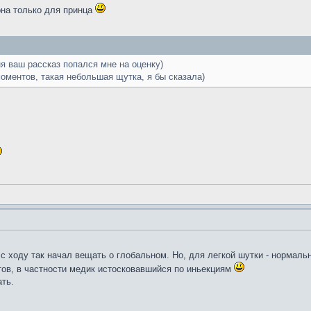
она только для принца
я ваш рассказ попался мне на оценку)
оментов, такая небольшая щутка, я бы сказала)
с ходу так начал вещать о глобальном. Но, для легкой шутки - нормальн
ов, в частности медик истосковавшийся по иньекциям
ать.