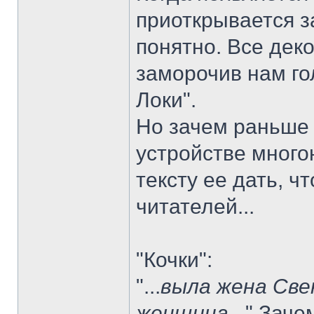
приоткрывается з
понятно. Все дек
заморочив нам го
Локи".
Но зачем раньше
устройстве много
тексту ее дать, 
читателей...
"Кочки":
"...
выла жена Све
женщина
..." Зач