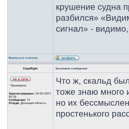
крушение судна 
разбился» «Видим
сигнал» - видимо
Вернуться к началу
CopyRight
Заголовок сообщения:
Что ж, скальд был
Приживала
тоже знаю много и
Зарегистрирован:
29.06.2007
00:26
но их бессмыслен
Сообщения:
72
Откуда:
Донецкая область
простенького рас