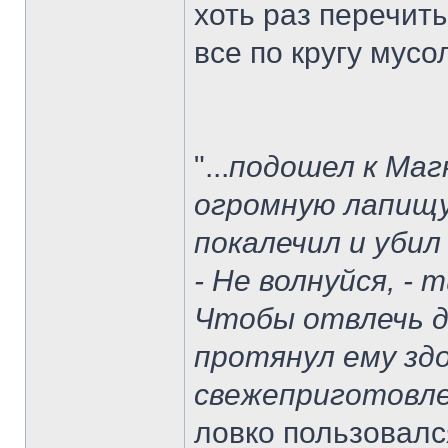
хоть раз перечит
все по кругу мусо
"...
подошел к Магн
огромную лапищу
покалечил и убил
- Не волнуйся, - 
Чтобы отвлечь д
протянул ему зд
свежеприготовле
ловко пользовалс