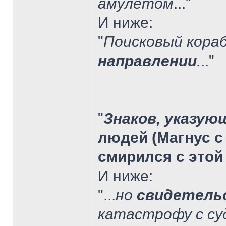
амулетом
..."
И ниже:
"
Поисковый кора
направлении
.
.."
"
Знаков, указую
людей (Магнус с
смирился с этой
И ниже:
"...
но
свидетель
катастрофу с су