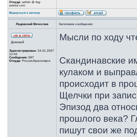
Откуда:
admin @ rbg-
azimut.com
Вернуться к началу
Ледовский Вячеслав
Заголовок сообщения:
Мысли по ходу чт
Домовой
Зарегистрирован:
24.01.2007
12:42
Скандинавские им
Сообщения:
697
Откуда:
Россия,Красноярск
кулаком и выправ
происходит в про
Щелчки при запис
Эпизод два относ
прошлого века? Гл
пишут свои же под