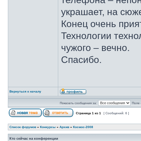
украшает, на сюже
Конец очень прия
Технологии техно
чужого – вечно.
Спасибо.
Вернуться к началу
Показать сообщения за:
Поле 
Страница
1
из
1
[ Сообщений: 6 ]
Список форумов
»
Конкурсы
»
Архив
»
Космос-2008
Кто сейчас на конференции