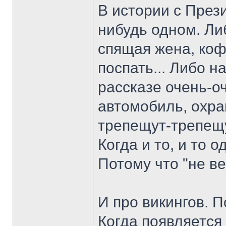
В истории с През
нибудь одном. Либ
спящая жена, коф
поспать... Либо н
рассказе очень-о
автомобиль, охран
трепещут-трепещут
Когда и то, и то 
Потому что "не в
И про викингов. П
Когда появляется