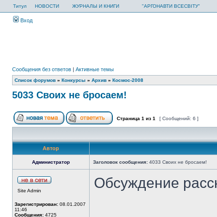
Титул
НОВОСТИ
ЖУРНАЛЫ И КНИГИ
"АРГОНАВТИ ВСЕСВІТУ"
Вход
Сообщения без ответов
|
Активные темы
Список форумов
»
Конкурсы
»
Архив
»
Космос-2008
5033 Своих не бросаем!
Страница
1
из
1
[ Сообщений: 6 ]
Автор
Администратор
Заголовок сообщения:
4033 Своих не бросаем!
Обсуждение расс
Site Admin
Зарегистрирован:
08.01.2007
11:46
Сообщения:
4725