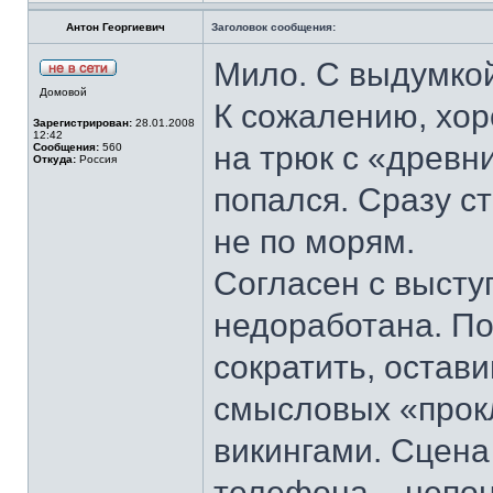
Антон Георгиевич
Заголовок сообщения:
Мило. С выдумкой
Домовой
К сожалению, хор
Зарегистрирован:
28.01.2008
12:42
на трюк с «древни
Сообщения:
560
Откуда:
Россия
попался. Сразу с
не по морям.
Согласен с выст
недоработана. По
сократить, остав
смысловых «прок
викингами. Сцена
телефона – непон