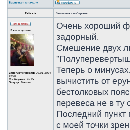
Вернуться к началу
Felicata
Заголовок сообщения:
Очень хороший ф
Ёжик в тумане
задорный.
Смешение двух л
"Полуперевертыш"
Теперь о минусах
Зарегистрирован:
09.01.2007
16:31
вычистить от ерун
Сообщения:
4215
Откуда:
Москва
бестолковых пояс
перевеса не в ту 
Последний пункт 
с моей точки зрен