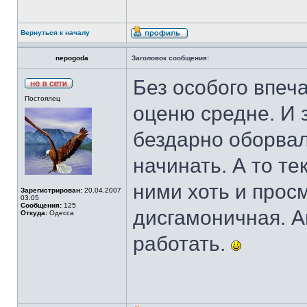
Вернуться к началу
nepogoda
Заголовок сообщения:
Без особого впеча
Постоялец
оценю средне. И 
бездарно оборва
начинать. А то те
ними хоть и просм
Зарегистрирован:
20.04.2007
03:05
Сообщения:
125
дисгамоничная. А
Откуда:
Одесса
работать.