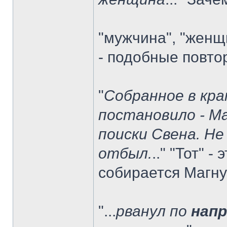
"мужчина", "женщ
- подобные повто
"
Собранное в кра
постановило - М
поиски Свена. Не
отбыл.
.." "Тот" -
собирается Магн
"...
рванул по
напр