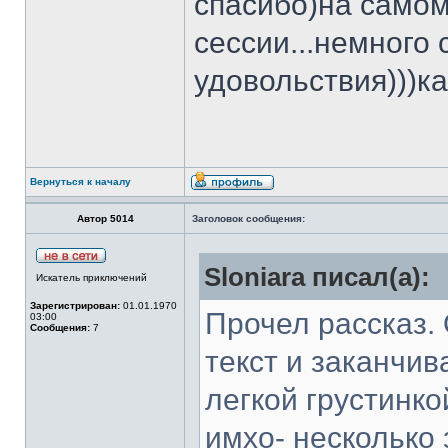
спасибо)на самом
сессии...немного
удовольствия)))к
Вернуться к началу
Автор 5014
Заголовок сообщения:
Sloniara писал(а):
Искатель приключений
Зарегистрирован:
01.01.1970
Прочел рассказ. 
03:00
Сообщения:
7
текст и заканчив
легкой грустинко
имхо- несколько 