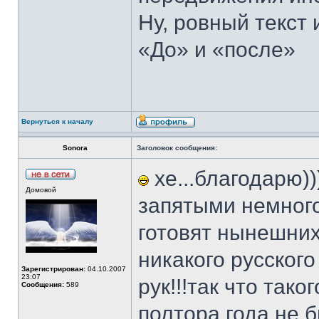
Ну, ровный текст 
«До» и «после»
Вернуться к началу
Sonora
Заголовок сообщения:
хе...благодарю)))
Домовой
запятыми немного
готовят нынешних
никакого русског
Зарегистрирован:
04.10.2007
23:07
рук!!!так что тако
Сообщения:
589
полтора года не б