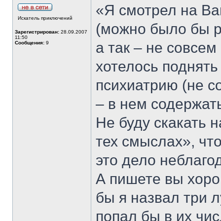
«Я смотрел на Ва
Искатель приключений
(можно было бы р
Зарегистрирован:
28.09.2007
11:50
а так – не совсем
Сообщения:
9
хотелось поднять
психиатрию (не с
– в нем содержат
Не буду скакать 
тех смыслах», чт
это дело неблагод
А пишете вы хоро
бы я назвал три 
попал бы в их чис