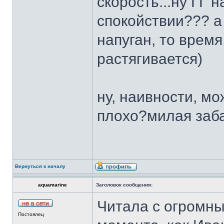
скорость...ну ГГ 
спокойствии??? а
напуган, то врем
растягивается)
ну, наивности, мож
плохо?милая заб
Вернуться к началу
aquamarine
Заголовок сообщения:
Читала с огромны
Постоялец