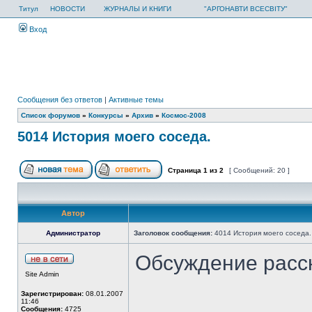
Титул
НОВОСТИ
ЖУРНАЛЫ И КНИГИ
"АРГОНАВТИ ВСЕСВІТУ"
Вход
Сообщения без ответов
|
Активные темы
Список форумов
»
Конкурсы
»
Архив
»
Космос-2008
5014 История моего соседа.
Страница
1
из
2
[ Сообщений: 20 ]
Автор
Администратор
Заголовок сообщения:
4014 История моего соседа.
Обсуждение расс
Site Admin
Зарегистрирован:
08.01.2007
11:46
Сообщения:
4725