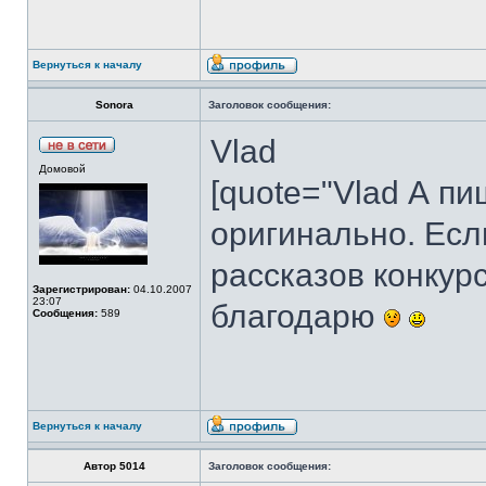
Вернуться к началу
Sonora
Заголовок сообщения:
Vlad
Домовой
[quote="Vlad А пи
оригинально. Есл
рассказов конкурс
Зарегистрирован:
04.10.2007
23:07
благодарю
Сообщения:
589
Вернуться к началу
Автор 5014
Заголовок сообщения: