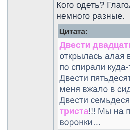
Кого одеть? Глаго
немного разные.
Цитата:
Двести двадцат
открылась алая 
по спирали куда-
Двести пятьдеся
меня вжало в с
Двести семьдес
трист
а
!!! Мы на
воронки…