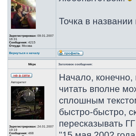
Точка в названии 
Зарегистрирован:
09.01.2007
16:31
Сообщения:
4215
Откуда:
Москва
Вернуться к началу
Мёрк
Заголовок сообщения:
Начало, конечно,
Авторитет
читать вполне мож
сплошным тексто
быстро-быстро, с
пересказывать ГГ 
Зарегистрирован:
24.01.2007
19:19
"15 мая 2002 год
Сообщения:
468