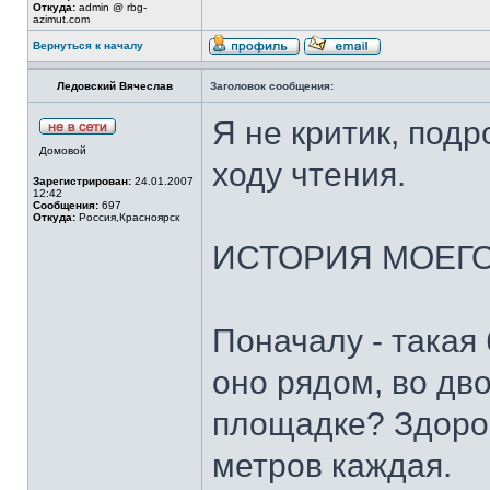
Откуда:
admin @ rbg-
azimut.com
Вернуться к началу
Ледовский Вячеслав
Заголовок сообщения:
Я не критик, под
Домовой
ходу чтения.
Зарегистрирован:
24.01.2007
12:42
Сообщения:
697
Откуда:
Россия,Красноярск
ИСТОРИЯ МОЕГ
Поначалу - такая
оно рядом, во дв
площадке? Здоров
метров каждая.