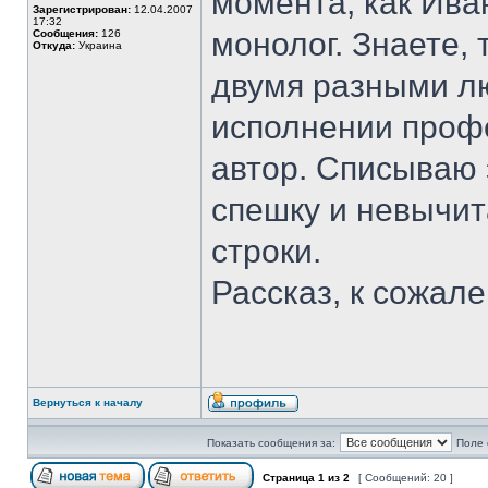
момента, как Ива
Зарегистрирован:
12.04.2007
17:32
монолог. Знаете, 
Сообщения:
126
Откуда:
Украина
двумя разными лю
исполнении проф
автор. Списываю 
спешку и невычи
строки.
Рассказ, к сожал
Вернуться к началу
Показать сообщения за:
Поле 
Страница
1
из
2
[ Сообщений: 20 ]