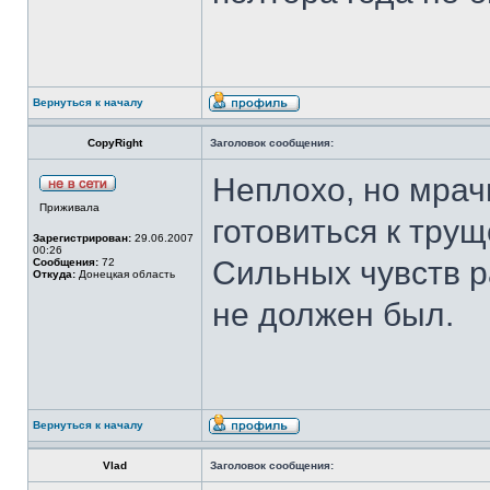
Вернуться к началу
CopyRight
Заголовок сообщения:
Неплохо, но мрач
Приживала
готовиться к тру
Зарегистрирован:
29.06.2007
00:26
Сильных чувств р
Сообщения:
72
Откуда:
Донецкая область
не должен был.
Вернуться к началу
Vlad
Заголовок сообщения: