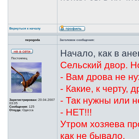
Вернуться к началу
nepogoda
Заголовок сообщения:
Начало, как в ане
Постоялец
Сельский двор. Но
- Вам дрова не н
- Какие, к черту,
- Так нужны или н
Зарегистрирован:
20.04.2007
03:05
Сообщения:
125
- НЕТ!!!
Откуда:
Одесса
Утром хозяева пр
как не бывало.