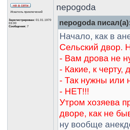
nepogoda
Искатель приключений
Зарегистрирован:
01.01.1970
nepogoda писал(а)
03:00
Сообщения:
7
Начало, как в ан
Сельский двор. Н
- Вам дрова не 
- Какие, к черту
- Так нужны или 
- НЕТ!!!
Утром хозяева п
дворе, как не бы
ну вообще анекдо