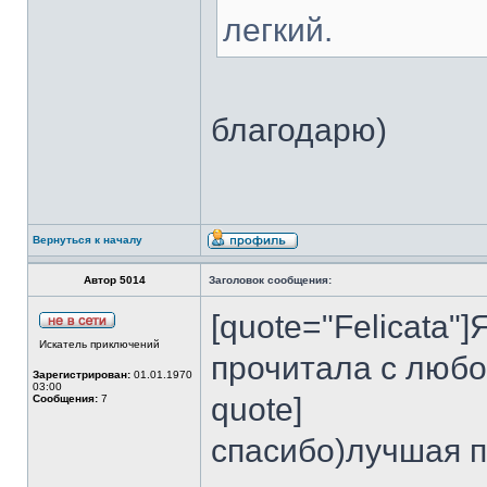
легкий.
благодарю)
Вернуться к началу
Автор 5014
Заголовок сообщения:
[quote="Felicata"
Искатель приключений
прочитала с люб
Зарегистрирован:
01.01.1970
03:00
quote]
Сообщения:
7
спасибо)лучшая 