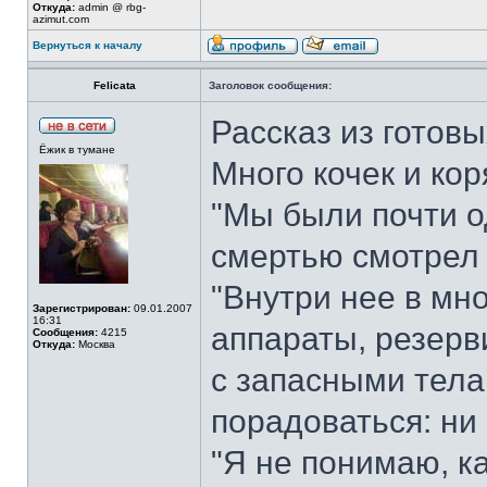
Откуда:
admin @ rbg-
azimut.com
Вернуться к началу
Felicata
Заголовок сообщения:
Рассказ из готовы
Ёжик в тумане
Много кочек и кор
"Мы были почти о
смертью смотрел 
"Внутри нее в мн
Зарегистрирован:
09.01.2007
16:31
аппараты, резерв
Сообщения:
4215
Откуда:
Москва
с запасными тела
порадоваться: ни 
"Я не понимаю, к