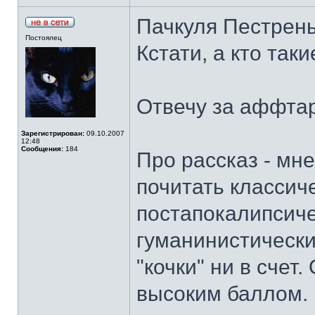
Пачкуля Пестрен
Постоялец
Кстати, а кто так
Отвечу за аффтара
Зарегистрирован:
09.10.2007
12:48
Сообщения:
184
Про рассказ - мн
почитать классич
постапокалипсиче
гуманинистическ
"кочки" ни в счет
высоким баллом.