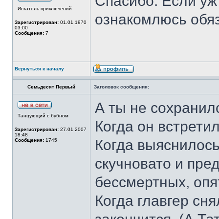
Спасибо. Если уж
Искатель приключений
ознакомлюсь обя
Зарегистрирован:
01.01.1970
03:00
Сообщения:
7
Вернуться к началу
Семьдесят Первый
Заголовок сообщения:
А ты не сохранил
Танцующий с бубном
Когда он встрети
Зарегистрирован:
27.01.2007
18:48
Когда выяснилось
Сообщения:
1745
скучновато и пре
бессмертных, опя
Когда главгер сня