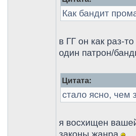
Как бандит пром
в ГГ он как раз-то
один патрон/банд
Цитата:
стало ясно, чем 
я восхищен вашей
законы жанра