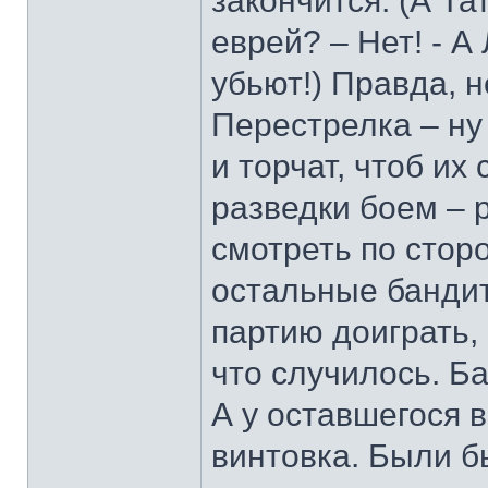
закончится. (А Та
еврей? – Нет! - А
убьют!) Правда, 
Перестрелка – ну
и торчат, чтоб их
разведки боем – р
смотреть по стор
остальные бандит
партию доиграть, 
что случилось. Б
А у оставшегося 
винтовка. Были б