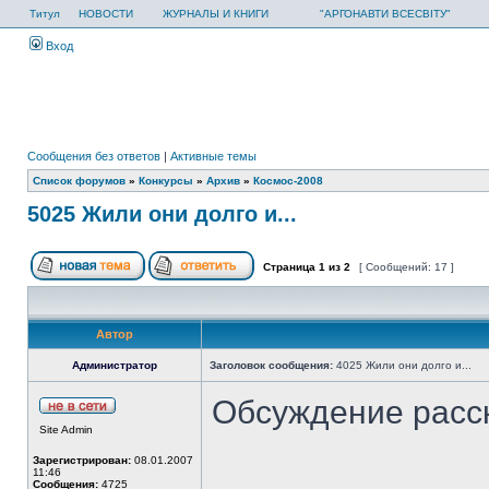
Титул
НОВОСТИ
ЖУРНАЛЫ И КНИГИ
"АРГОНАВТИ ВСЕСВІТУ"
Вход
Сообщения без ответов
|
Активные темы
Список форумов
»
Конкурсы
»
Архив
»
Космос-2008
5025 Жили они долго и...
Страница
1
из
2
[ Сообщений: 17 ]
Автор
Администратор
Заголовок сообщения:
4025 Жили они долго и...
Обсуждение расс
Site Admin
Зарегистрирован:
08.01.2007
11:46
Сообщения:
4725