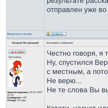
результате расск
отправлен уже во 
Вернуться к началу
Пачкуля Пестренький
Заголовок сообщения:
Честно говоря, я 
Постоялец
Ну, спустился Вер
с местным, а пот
Не верю...
Не те слова Вы в
Зарегистрирован:
30.07.2007
11:10
Сообщения:
136
Откуда:
Оттуда