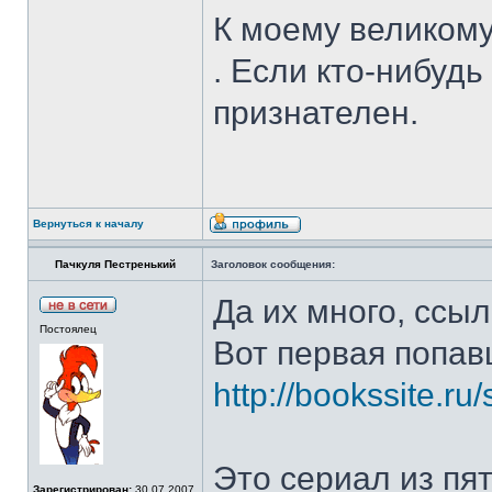
К моему великому
. Если кто-нибудь
признателен.
Вернуться к началу
Пачкуля Пестренький
Заголовок сообщения:
Да их много, ссыл
Постоялец
Вот первая попав
http://bookssite.r
Это сериал из пят
Зарегистрирован:
30.07.2007