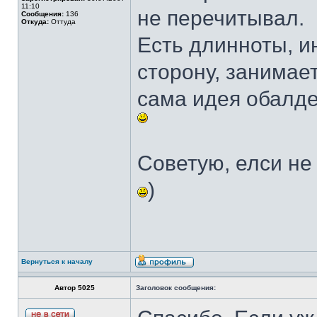
11:10
не перечитывал.
Сообщения:
136
Откуда:
Оттуда
Есть длинноты, и
сторону, занимае
сама идея обалде
Советую, елси не 
)
Вернуться к началу
Автор 5025
Заголовок сообщения: