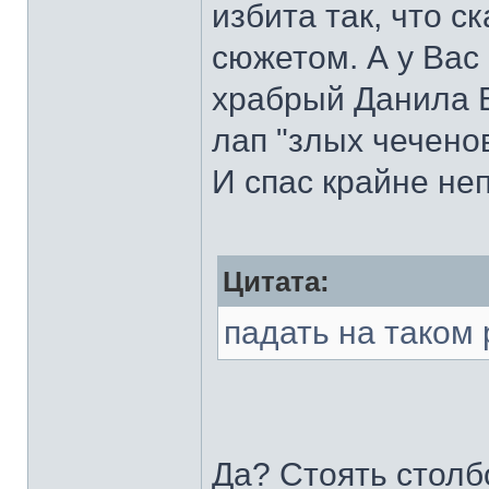
избита так, что с
сюжетом. А у Вас 
храбрый Данила Б
лап "злых чечено
И спас крайне не
Цитата:
падать на таком 
Да? Стоять столб