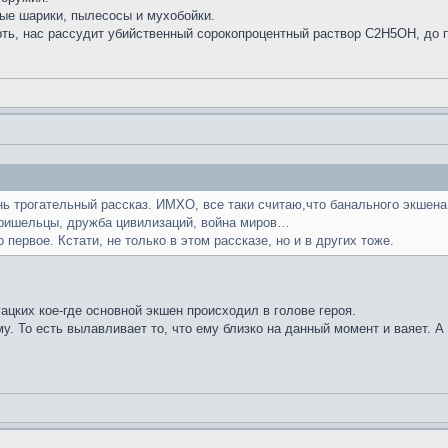
ные шарики, пылесосы и мухобойки.
рть, нас рассудит убийственный сорокопроцентный раствор С2Н5ОН, до 
нь трогательный рассказ. ИМХО, все таки считаю,что банального экшен
Пришельцы, дружба цивилизаций, война миров…
первое. Кстати, не только в этом рассказе, но и в других тоже.
ацких кое-где основной экшен происходил в голове героя.
у. То есть вылавливает то, что ему близко на данный момент и ваяет. А