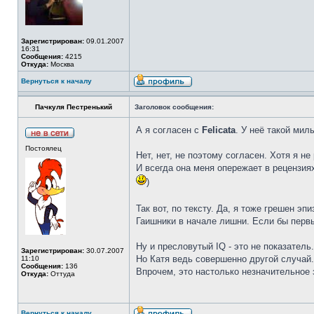
Зарегистрирован:
09.01.2007
16:31
Сообщения:
4215
Откуда:
Москва
Вернуться к началу
Пачкуля Пестренький
Заголовок сообщения:
А я согласен с
Felicata
. У неё такой мил
Постоялец
Нет, нет, не поэтому согласен. Хотя я н
И всегда она меня опережает в рецензия
)
Так вот, по тексту. Да, я тоже грешен э
Гаишники в начале лишни. Если бы первы
Ну и пресловутый IQ - это не показатель
Зарегистрирован:
30.07.2007
Но Катя ведь совершенно другой случай.
11:10
Сообщения:
136
Впрочем, это настолько незначительное 
Откуда:
Оттуда
Вернуться к началу