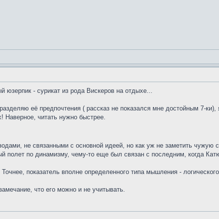
ый юзерпик - сурикат из рода Вискеров на отдыхе...
е разделяю её предпочтения ( рассказ не показался мне достойным 7-ки),
х! Наверное, читать нужно быстрее.
пизодами, не связанными с основной идеей, но как уж не заметить чужую 
й полет по динамизму, чему-то еще был связан с последним, когда Кат
. Точнее, показатель вполне определенного типа мышления - логического
замечание, что его можно и не учитывать.