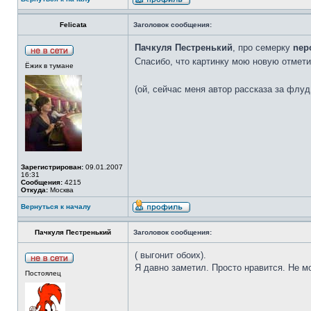
Felicata
Заголовок сообщения:
Пачкуля Пестренький
, про семерку
nep
Спасибо, что картинку мою новую отмет
Ёжик в тумане
(ой, сейчас меня автор рассказа за флуд
Зарегистрирован:
09.01.2007
16:31
Сообщения:
4215
Откуда:
Москва
Вернуться к началу
Пачкуля Пестренький
Заголовок сообщения:
( выгонит обоих).
Я давно заметил. Просто нравится. Не мо
Постоялец