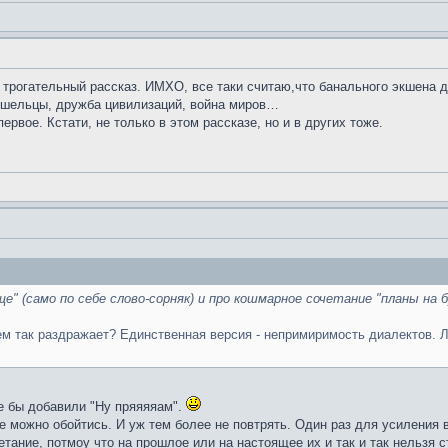
 трогательный рассказ. ИМХО, все таки считаю,что банального экшена 
ишельцы, дружба цивилизаций, война миров…
ервое. Кстати, не только в этом рассказе, но и в других тоже.
е" (само по себе слово-сорняк) и про кошмарное сочетание "планы на 
ем так раздражает? Единственная версия - непримиримость диалектов. Лю
ще бы добавили "Ну пряяяяам".
е можно обойтись. И уж тем более не повтрять. Один раз для усиления в
етание, потмоу что на прошлое или на настоящее их и так и так нельзя 