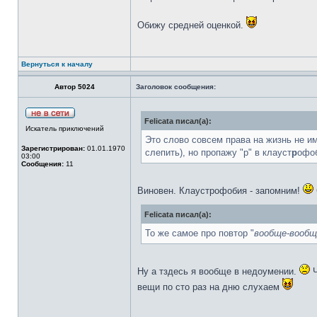
Обижу средней оценкой.
Вернуться к началу
Автор 5024
Заголовок сообщения:
Felicata писал(а):
Искатель приключений
Это слово совсем права на жизнь не им
Зарегистрирован:
01.01.1970
слепить), но пропажу "р" в клауст
р
офоб
03:00
Сообщения:
11
Виновен. Клаустрофобия - запомним!
Felicata писал(а):
То же самое про повтор "
вообще-вообщ
Ну а тздесь я вообще в недоумении.
Ч
вещи по сто раз на дню слухаем