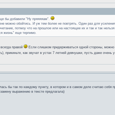
еще бы добавили "Ну пряяяяам".
лне можно обойтись. И уж тем более не повтрять. Один раз для усиления 
четание, потмоу что на прошлое или на настоящее их и так и так нельз
ся жизнь" еще терпимо.
ь всегда правой
Если слишком придерживаться одной стороны, можно 
ь), прикиньте, как звучат в устах 7 летней девчушки, пусть даже очень 
алась бы так по каждому пункту, в котором и в самом деле считаю себя 
е замену выражению в тексте предлагала)