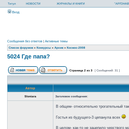
Титул
НОВОСТИ
ЖУРНАЛЫ И КНИГИ
"АРГОНАВ
Вход
Сообщения без ответов
|
Активные темы
Список форумов
»
Конкурсы
»
Архив
»
Космос-2008
5024 Где папа?
Страница
2
из
3
[ Сообщений: 31 ]
Автор
Sloniara
Заголовок сообщения:
В общем- относительно трогательный так
Гостья из будущего-3 цепанула всех
В целом- как-то не зацепило черствого 