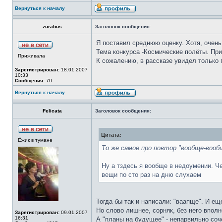
Вернуться к началу
zurabus
Заголовок сообщения:
Я поставил среднюю оценку. Хотя, очень
Тема конкурса -Космические полёты. Пр
Приживала
К сожалению, в рассказе увидел только п
Зарегистрирован:
18.01.2007
10:33
Сообщения:
70
Вернуться к началу
Felicata
Заголовок сообщения:
Цитата:
Ёжик в тумане
То же самое про повтор "вообще-вообщ
Ну а тздесь я вообще в недоумении. Ч
вещи по сто раз на дню слухаем
Тогда бы так и написали: "ваапще". И е
Но слово лишнее, сорняк, без него вполн
Зарегистрирован:
09.01.2007
16:31
А "планы на будущее" - непарвильно соч