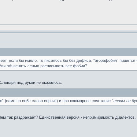
еет, если бы имело, то писалось бы без дефиса, "агорафобия" пишется ч
ии объяснять ленью расписывать все фобии?
Словаря под рукой не оказалось.
е
" (само по себе слово-сорняк) и про кошмарное сочетание "
планы на б
ем так раздражает? Единственная версия - непримиримость диалектов. Л