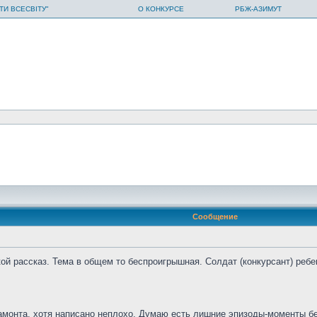
ТИ ВСЕСВІТУ"
О КОНКУРСЕ
РБЖ-АЗИМУТ
Сообщение
ой рассказ. Тема в общем то беспроигрышная. Солдат (конкурсант) ребе
мамонта, хотя написано неплохо. Думаю есть лишние эпизоды-моменты бе