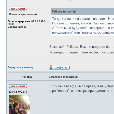
Felicata писал(а):
Искатель приключений
Тогда бы так и написали: "ваапще". И 
Зарегистрирован:
01.01.1970
Но слово лишнее, сорняк, без него впо
03:00
Сообщения:
11
А "планы на будущее" - непарвильно со
понедельник" или "планы на оставшую
Боже мой, Felicata, Вам не надоело быт
И, заодно, (грешен, тоже люблю поспорит
Вернуться к началу
Felicata
Заголовок сообщения:
Если бы я всегда была права, я не упир
(про "планы": я примеры приводила, а н
Ёжик в тумане