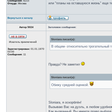
Сообщения:
4215
или "планы на оставшуюся жизнь" еще т
Откуда:
Москва
Вернуться к началу
Автор 5024
Заголовок сообщения:
Sloniara писал(а):
Искатель приключений
В общем- относительно трогательный т
Зарегистрирован:
01.01.1970
03:00
Сообщения:
11
Правда? Не заметил
Sloniara писал(а):
Обижу средней оценкой.
Sloniara, я оскорблён!
Вызываю Вас на дуэль, в любом удобном
Как вызванный, Вы имеете право выбора