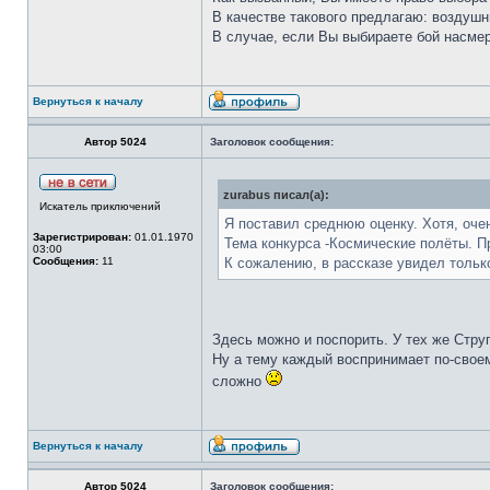
В качестве такового предлагаю: воздуш
В случае, если Вы выбираете бой насме
Вернуться к началу
Автор 5024
Заголовок сообщения:
zurabus писал(а):
Искатель приключений
Я поставил среднюю оценку. Хотя, оче
Зарегистрирован:
01.01.1970
Тема конкурса -Космические полёты. 
03:00
Сообщения:
11
К сожалению, в рассказе увидел только 
Здесь можно и поспорить. У тех же Струг
Ну а тему каждый воспринимает по-своем
сложно
Вернуться к началу
Автор 5024
Заголовок сообщения: