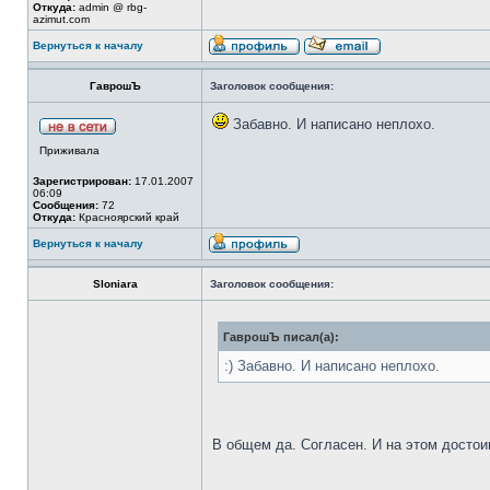
Откуда:
admin @ rbg-
azimut.com
Вернуться к началу
ГаврошЪ
Заголовок сообщения:
Забавно. И написано неплохо.
Приживала
Зарегистрирован:
17.01.2007
06:09
Сообщения:
72
Откуда:
Красноярский край
Вернуться к началу
Sloniara
Заголовок сообщения:
ГаврошЪ писал(а):
:) Забавно. И написано неплохо.
В общем да. Согласен. И на этом досто