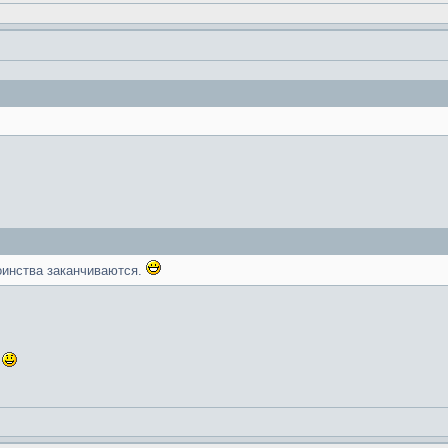
оинства заканчиваются.
я