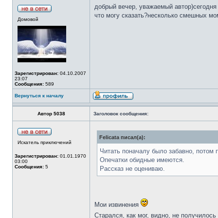
добрый вечер, уважаемый автор)сегодня 
что могу сказать?несколько смешных мом
Домовой
Зарегистрирован:
04.10.2007
23:07
Сообщения:
589
Вернуться к началу
Автор 5038
Заголовок сообщения:
Felicata писал(а):
Искатель приключений
Читать поначалу было забавно, потом 
Зарегистрирован:
01.01.1970
Опечатки обидные имеются.
03:00
Сообщения:
5
Рассказ не оцениваю.
Мои извинения
Старался, как мог, видно, не получилось