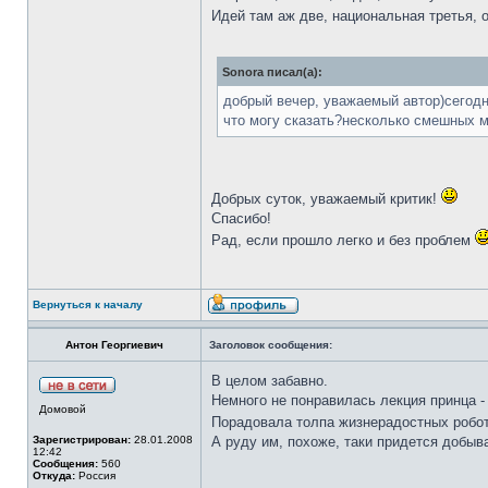
Идей там аж две, национальная третья, 
Sonora писал(а):
добрый вечер, уважаемый автор)сегодн
что могу сказать?несколько смешных м
Добрых суток, уважаемый критик!
Спасибо!
Рад, если прошло легко и без проблем
Вернуться к началу
Антон Георгиевич
Заголовок сообщения:
В целом забавно.
Немного не понравилась лекция принца - 
Домовой
Порадовала толпа жизнерадостных робот
Зарегистрирован:
28.01.2008
А руду им, похоже, таки придется добыв
12:42
Сообщения:
560
Откуда:
Россия