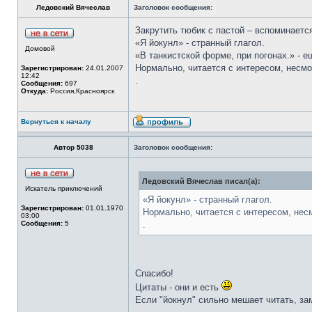
Ледовский Вячеслав
Заголовок сообщения:
Закрутить тюбик с пастой – вспоминает
«Я йокунл» - странный глагол.
Домовой
«В танкистской форме, при погонах.» - е
Нормально, читается с интересом, несм
Зарегистрирован:
24.01.2007
12:42
.
Сообщения:
697
Откуда:
Россия,Красноярск
Вернуться к началу
Автор 5038
Заголовок сообщения:
Ледовский Вячеслав писал(а):
Искатель приключений
«Я йокунл» - странный глагол.
Зарегистрирован:
01.01.1970
Нормально, читается с интересом, нес
03:00
Сообщения:
5
.
Спасибо!
Цитаты - они и есть
Если "йокнул" сильно мешает читать, з