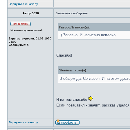
Вернуться к началу
Автор 5038
Заголовок сообщения:
ГаврошЪ писал(а):
Искатель приключений
:) Забавно. И написано неплохо.
Зарегистрирован:
01.01.1970
03:00
Сообщения:
5
Спасибо!
Sloniara писал(а):
В общем да. Согласен. И на этом дост
И на том спасибо
Если позабавил - значит, рассказ удалс
Вернуться к началу