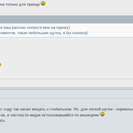
она только для принца
я ваш рассказ попался мне на оценку)
оментов, такая небольшая щутка, я бы сказала)
с ходу так начал вещать о глобальном. Но, для легкой шутки - нормальн
ов, в частности медик истосковавшийся по иньекциям
ать.