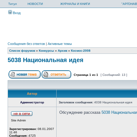
Титул
НОВОСТИ
ЖУРНАЛЫ И КНИГИ
"АРГОНАВ
Вход
Сообщения без ответов
|
Активные темы
Список форумов
»
Конкурсы
»
Архив
»
Космос-2008
5038 Национальная идея
Страница
1
из
1
[ Сообщений: 13 ]
Автор
Администратор
Заголовок сообщения:
4038 Национальная идея
Обсуждение рассказа
5038 Национальна
Site Admin
Зарегистрирован:
08.01.2007
11:46
Сообщения:
4725