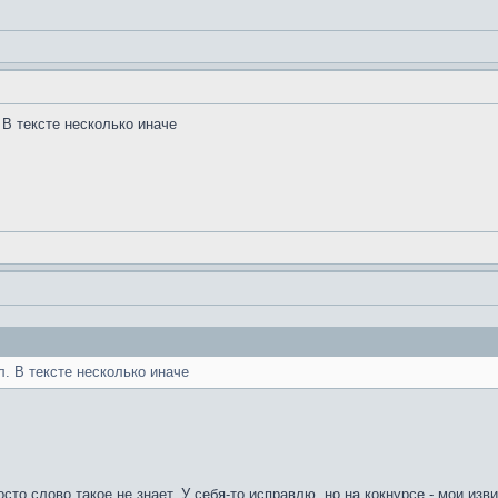
 В тексте несколько иначе
л. В тексте несколько иначе
осто слово такое не знает. У себя-то исправлю, но на кокнурсе - мои из