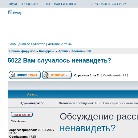
Титул
НОВОСТИ
ЖУРНАЛЫ И КНИГИ
"АРГОНАВТИ ВСЕСВІТУ"
Вход
Сообщения без ответов
|
Активные темы
Список форумов
»
Конкурсы
»
Архив
»
Космос-2008
5022 Вам случалось ненавидеть?
Страница
1
из
2
[ Сообщений: 22 ]
Автор
Администратор
Заголовок сообщения:
4022 Вам случалось ненави
Обсуждение расс
Site Admin
ненавидеть?
Зарегистрирован:
08.01.2007
11:46
Сообщения:
4725