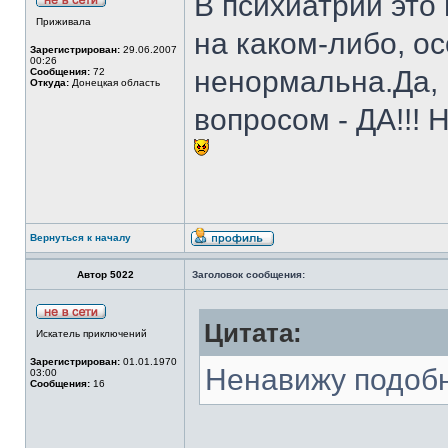
В психиатрии это
Приживала
на каком-либо, о
Зарегистрирован:
29.06.2007
00:26
ненормальна.Да, 
Сообщения:
72
Откуда:
Донецкая область
вопросом - ДА!!!
Вернуться к началу
Автор 5022
Заголовок сообщения:
Цитата:
Искатель приключений
Зарегистрирован:
01.01.1970
Ненавижу подобн
03:00
Сообщения:
16