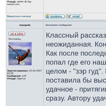
Откуда:
admin @ rbg-
azimut.com
Вернуться к началу
nepogoda
Заголовок сообщения:
Классный рассказ
Постоялец
неожиданная. Кон
Как после послед
попал где его наш
целом - "зэр гуд"
Зарегистрирован:
20.04.2007
03:05
Сообщения:
125
поставила бы выс
Откуда:
Одесса
удачное - притяг
сразу. Автору уда