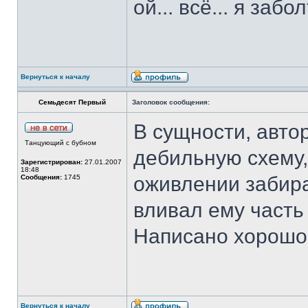
ой... всё... я забол
Вернуться к началу
Семьдесят Первый
Заголовок сообщения:
В сущности, авто
Танцующий с бубном
дебильную схему,
Зарегистрирован:
27.01.2007
18:48
оживлении забира
Сообщения:
1745
вливал ему часть 
Написано хорошо,
Вернуться к началу