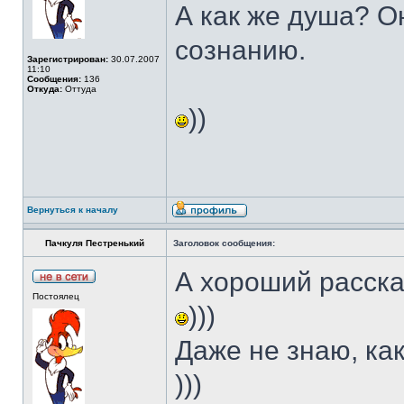
А как же душа? О
сознанию.
Зарегистрирован:
30.07.2007
11:10
Сообщения:
136
Откуда:
Оттуда
))
Вернуться к началу
Пачкуля Пестренький
Заголовок сообщения:
А хороший расска
Постоялец
)))
Даже не знаю, ка
)))