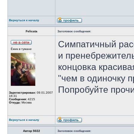
Вернуться к началу
Felicata
Заголовок сообщения:
Симпатичный рас
Ёжик в тумане
и пренебрежитель
концовка красива
"чем в одиночку п
Попробуйте проч
Зарегистрирован:
09.01.2007
16:31
Сообщения:
4215
Откуда:
Москва
Вернуться к началу
Автор 5022
Заголовок сообщения: