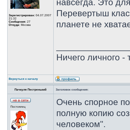
навсегда. Это дл
Перевертыш класс
Зарегистрирован:
04.07.2007
21:32
планете не хватае
Сообщения:
27
Откуда:
Москва
______________
Ничего личного -
Вернуться к началу
Пачкуля Пестренький
Заголовок сообщения:
Очень спорное по
Постоялец
полную копию соз
человеком".