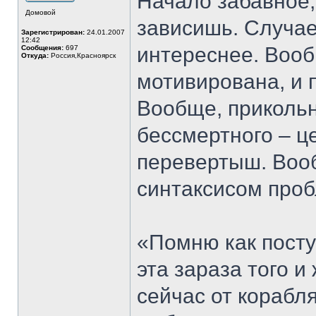
Начало забавное, 
Домовой
зависишь. Случае
Зарегистрирован:
24.01.2007
12:42
интереснее. Вооб
Сообщения:
697
Откуда:
Россия,Красноярск
мотивирована, и п
Вообще, прикольн
бессмертного – це
перевертыш. Вооб
синтаксисом про
«Помню как пост
эта зараза того и
сейчас от корабл