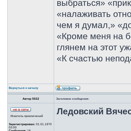
выбраться» «прик
«налаживать отн
чем я думал,» «д
«Кроме меня на б
глянем на этот у
«К счастью непод
Вернуться к началу
Автор 5022
Заголовок сообщения:
Ледовский Вяче
Искатель приключений
Зарегистрирован:
01.01.1970
03:00
Сообщения:
16