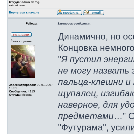
Откуда:
admin @ rbg-
azimut.com
Вернуться к началу
Felicata
Заголовок сообщения:
Динамично, но ос
Ёжик в тумане
Концовка немного
"
Я пустил энерг
не могу назвать 
пальца-клешни и
Зарегистрирован:
09.01.2007
16:31
щупалец, изгибаю
Сообщения:
4215
Откуда:
Москва
наверное, для у
предметами
…" О
"Футурама", усили