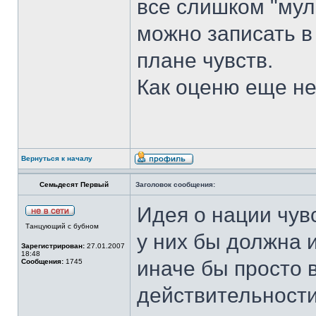
все слишком "мул
можно записать в
плане чувств.
Как оценю еще не 
Вернуться к началу
Семьдесят Первый
Заголовок сообщения:
Идея о нации чув
Танцующий с бубном
у них бы должна и
Зарегистрирован:
27.01.2007
18:48
иначе бы просто 
Сообщения:
1745
действительности