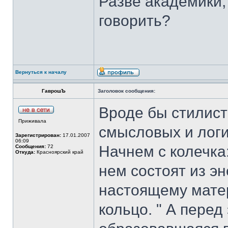
Разве академики,
говорить?
Вернуться к началу
ГаврошЪ
Заголовок сообщения:
Вроде бы стилист
Приживала
смысловых и логи
Зарегистрирован:
17.01.2007
06:09
Начнем с колечка:
Сообщения:
72
Откуда:
Красноярский край
нем состоят из эн
настоящему мате
кольцо. " А перед