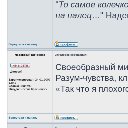
"
То самое колечк
на палец
…" Наде
Вернуться к началу
Ледовский Вячеслав
Заголовок сообщения:
Своеобразный мир
Домовой
Разум-чувства, к
Зарегистрирован:
24.01.2007
12:42
«Так что я плохог
Сообщения:
697
Откуда:
Россия,Красноярск
Вернуться к началу