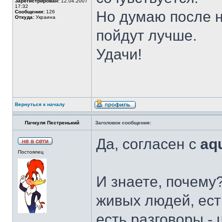
Зарегистрирован:
12.04.2007
17:32
Но думаю после н
Сообщения:
126
Откуда:
Украина
пойдут лучше.
Удачи!
Вернуться к началу
Пачкуля Пестренький
Заголовок сообщения:
Да, согласен с
aq
Постоялец
И знаете, почему?
живых людей, ест
есть разговоры -