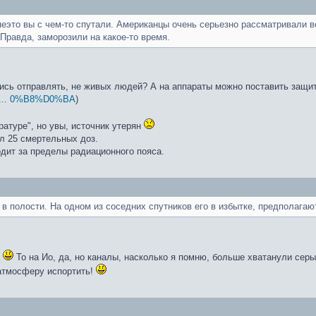
еэто вы с чем-то спутали. Американцы очень серьезно рассматривали в
Правда, заморозили на какое-то время.
ись отправлять, не живых людей? А на аппараты можно поставить защит
0% ... 0%B8%D0%BA
)
ратуре", но увы, источник утерян
ул 25 смертельных доз.
дит за пределы радиационного пояса.
в полости. На одном из соседних спутников его в избытке, предполагают
а
То на Ио, да, но каналы, насколько я помню, больше хватанули серы 
 атмосферу испортить!