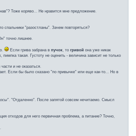
знав"? Тоже коряво... Не нравится мне предложение.
то спальники "разостланы". Зачем повторяться?
"Он" точно лишнее.
но.
Если грива забрана в
пучок
, то
гривой
она уже никак
, пимпка такая. Густоту не оценить - величина зависит не только
части и не оказаться.
ает. Если бы было сказано "по привычке" или еще как-то... Но в
лосы
". "Отдаленно". После запятой совсем нечитаемо. Смысл
ация отходов для него первичная проблема, а питание? Точно,
.