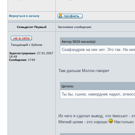
Вернуться к началу
Семьдесят Первый
Заголовок сообщения:
Автор 5019 писал(а):
Танцующий с бубном
Скафандров на них нет. Это так. На ни
Зарегистрирован:
27.01.2007
18:48
Сообщения:
1745
Там дальше Мэлли говорит
Цитата:
Ты бы, сынок, намордник надел, атмос
Из чего я сделал вывод, что биосьют - э
Мягкий шлем - это хорошо
Настолько 