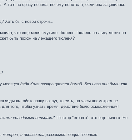
но. А то я не сразу поняла, почему полетела, если она зацепилась.
д? Хоть бы с новой строки...
омнила, что еще меня смутило. Тюлень! Тюлень на льду лежит на
 может быть похож на лежащего тюленя?
ь?
ру месяцев дядя Коля возвращается домой. Без него они были
как
азглядывал обстановку вокруг, то есть, на часы посмотрел не
раз для того, чтобы узнать время, действие было осмысленным!
пкими холодными пальцами
". Повтор "его-его", это еще ничего. Но
ь метров, и произошла разгерметизация газового