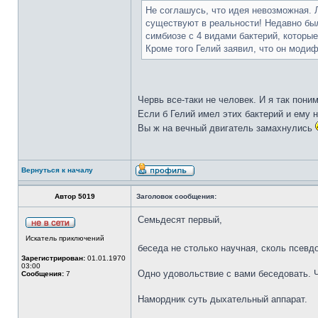
Не соглашусь, что идея невозможная. 
существуют в реальности! Недавно бы
симбиозе с 4 видами бактерий, которы
Кроме того Гелий заявил, что он мод
Червь все-таки не человек. И я так пони
Если б Гелий имел этих бактерий и ему н
Вы ж на вечный двигатель замахнулись
Вернуться к началу
Автор 5019
Заголовок сообщения:
Семьдесят первый,
Искатель приключений
беседа не столько научная, сколь псевд
Зарегистрирован:
01.01.1970
03:00
Одно удовольствие с вами беседовать. 
Сообщения:
7
Намордник суть дыхательный аппарат.