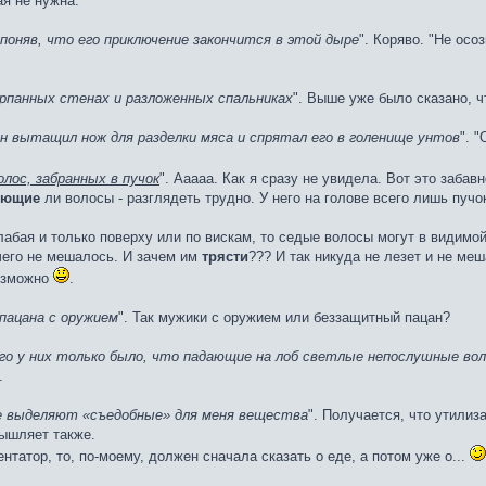
ая не нужна.
е поняв, что его приключение закончится в этой дыре
". Коряво. "Не осо
рпанных стенах и разложенных спальниках
". Выше уже было сказано, ч
н вытащил нож для разделки мяса и спрятал его в голенище унтов
". 
лос, забранных в пучок
". Ааааа. Как я сразу не увидела. Вот это забав
еющие
ли волосы - разглядеть трудно. У него на голове всего лишь пучок
абая и только поверху или по вискам, то седые волосы могут в видимой 
чего не мешалось. И зачем им
трясти
??? И так никуда не лезет и не меш
возможно
.
пацана с оружием
". Так мужики с оружием или беззащитный пацан?
его у них только было, что падающие на лоб светлые непослушные во
.
е выделяют «съедобные» для меня вещества
". Получается, что утилиз
мышляет также.
нтатор, то, по-моему, должен сначала сказать о еде, а потом уже о...