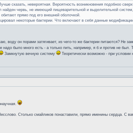
Лучше сказать, невероятная. Вероятность возникновения подобноо свер
л найден червь, не имеющий пищеварительной и выделительной систем, 
е обитают прямо под его внешней оболочкой.
ифцировал некоторые бактерии. Что включают в себя данные модификаци
маю, воду он порами затягивает, из чего-то же бактерии питаются? Не за
е надо было много есть - а только пить, например, я б и против не был. 
Замкнутую вечную систему
Теоретически возможно - при условии н
онаучная.
Чесслово. Столько смайликов понаставили, прямо именины сердца. С ва