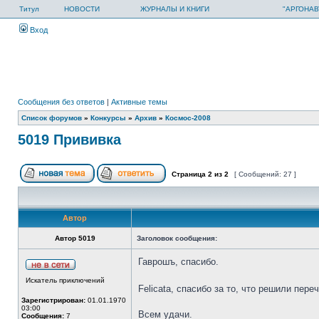
Титул
НОВОСТИ
ЖУРНАЛЫ И КНИГИ
"АРГОНАВ
Вход
Сообщения без ответов
|
Активные темы
Список форумов
»
Конкурсы
»
Архив
»
Космос-2008
5019 Прививка
Страница
2
из
2
[ Сообщений: 27 ]
Автор
Автор 5019
Заголовок сообщения:
Гаврошъ, спасибо.
Искатель приключений
Felicata, спасибо за то, что решили пере
Зарегистрирован:
01.01.1970
03:00
Всем удачи.
Сообщения:
7