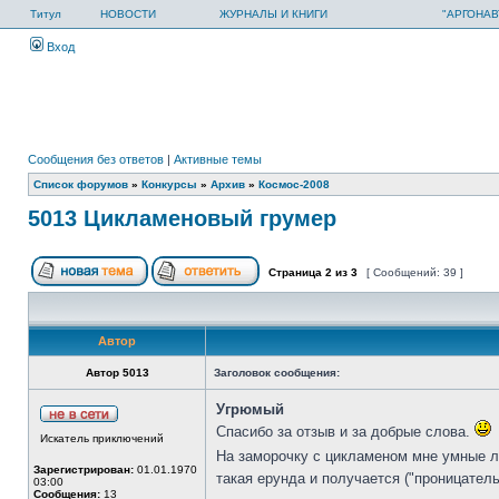
Титул
НОВОСТИ
ЖУРНАЛЫ И КНИГИ
"АРГОНАВ
Вход
Сообщения без ответов
|
Активные темы
Список форумов
»
Конкурсы
»
Архив
»
Космос-2008
5013 Цикламеновый грумер
Страница
2
из
3
[ Сообщений: 39 ]
Автор
Автор 5013
Заголовок сообщения:
Угрюмый
Спасибо за отзыв и за добрые слова.
Искатель приключений
На заморочку с цикламеном мне умные л
Зарегистрирован:
01.01.1970
такая ерунда и получается ("проницате
03:00
Сообщения:
13