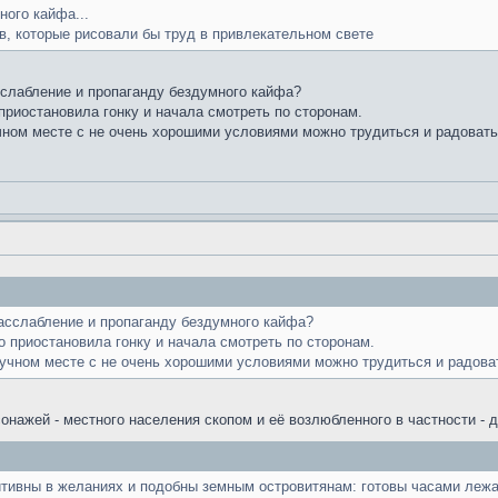
ного кайфа...
ов, которые рисовали бы труд в привлекательном свете
сслабление и пропаганду бездумного кайфа?
 приостановила гонку и начала смотреть по сторонам.
учном месте с не очень хорошими условиями можно трудиться и радовать
асслабление и пропаганду бездумного кайфа?
о приостановила гонку и начала смотреть по сторонам.
скучном месте с не очень хорошими условиями можно трудиться и радова
рсонажей - местного населения скопом и её возлюбленного в частности - 
тивны в желаниях и подобны земным островитянам: готовы часами лежа