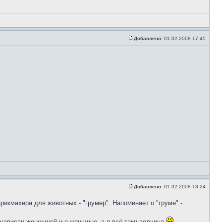
Добавлено:
01.02.2008 17:45
Добавлено:
01.02.2008 18:24
рикмахера для животных - "грумер". Напоминает о "груме" -
- написан женщиной и о женщине, а я всё-таки волчица