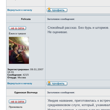
Вернуться к началу
Felicata
Заголовок сообщения:
Спокойный рассказ. Без бурь и штормов
Не оцениваю.
Ёжик в тумане
Зарегистрирован:
09.01.2007
16:31
Сообщения:
4215
Откуда:
Москва
Вернуться к началу
Одинокая Волчица
Заголовок сообщения:
Увидев название, приготовилась к встре
средневековом слуге, который, ухаживал
Приживала
Написано хорошо, к стилю и языку придр