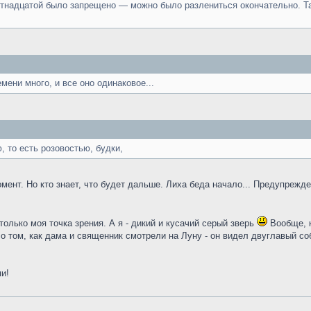
тнадцатой было запрещено — можно было разлениться окончательно. Та
мени много, и все оно одинаковое...
 то есть розовостью, будки,
омент. Но кто знает, что будет дальше. Лиха беда начало... Предупреж
только моя точка зрения. А я - дикий и кусачий серый зверь
Вообще, к
 том, как дама и священник смотрели на Луну - он видел двуглавый собо
и!