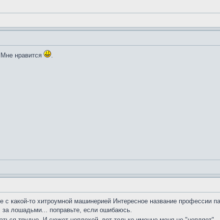
. Мне нравится
.
че с какой-то хитроумной машинерией Интересное название профессии па
 за лошадьми... поправьте, если ошибаюсь.
аться трудно. И сюжет неплохой, вот только именно меня не "цепляет" 