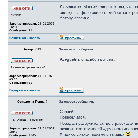
Любопытно. Многие говорят о том, что н
оценку. На фоне ровного, добротного, ре
Чечако
Автору спасибо.
Зарегистрирован:
28.01.2007
16:01
Сообщения:
21
Вернуться к началу
Автор 5013
Заголовок сообщения:
Avvgustin
, спасибо за отзыв.
Искатель приключений
Зарегистрирован:
01.01.1970
03:00
Сообщения:
13
Вернуться к началу
Семьдесят Первый
Заголовок сообщения:
Спасибо!
Повеселился.
Танцующий с бубном
Правда, нравоучительство в рассказах 
Зарегистрирован:
27.01.2007
абзацы текста мыслей «делового челове
18:48
В целом - легко, весело и забавно
Сообщения:
1745