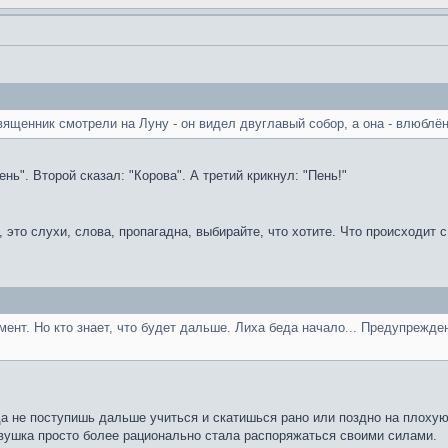
вященник смотрели на Луну - он видел двуглавый собор, а она - влюблён
нь". Второй сказал: "Корова". А третий крикнул: "Пень!"
, это слухи, слова, пропагадна, выбирайте, что хотите. Что происходит 
мент. Но кто знает, что будет дальше. Лиха беда начало... Предупрежд
да не поступишь дальше учиться и скатишься рано или поздно на плохую
евушка просто более рационально стала распоряжаться своими силами.