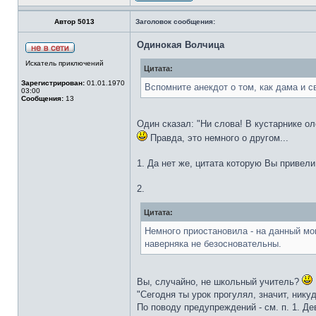
Автор 5013
Заголовок сообщения:
Одинокая Волчица
Искатель приключений
Цитата:
Зарегистрирован:
01.01.1970
Вспомните анекдот о том, как дама и с
03:00
Сообщения:
13
Один сказал: "Ни слова! В кустарнике оле
Правда, это немного о другом...
1. Да нет же, цитата которую Вы привели
2.
Цитата:
Немного приостановила - на данный мо
наверняка не безосновательны.
Вы, случайно, не школьный учитель?
"Сегодня ты урок прогулял, значит, нику
По поводу предупреждений - см. п. 1. Д