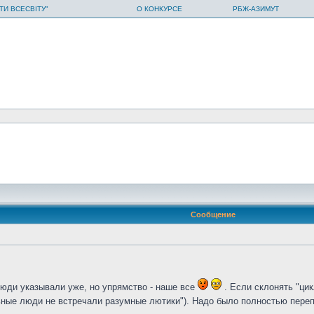
ТИ ВСЕСВІТУ"
О КОНКУРСЕ
РБЖ-АЗИМУТ
Сообщение
юди указывали уже, но упрямство - наше все
. Если склонять "ци
льные люди не встречали разумные лютики"). Надо было полностью пер