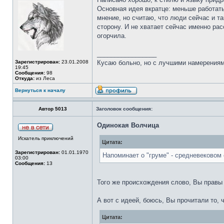
Основная идея вкратце: меньше работать 
мнение, но считаю, что люди сейчас и т
сторону. И не хватает сейчас именно ра
огорчила.
_________________
Зарегистрирован:
23.01.2008
Кусаю больно, но с лучшими намерениям
19:45
Сообщения:
98
Откуда:
из Леса
Вернуться к началу
Автор 5013
Заголовок сообщения:
Одинокая Волчица
Искатель приключений
Цитата:
Зарегистрирован:
01.01.1970
Напоминает о "груме" - средневековом 
03:00
Сообщения:
13
Того же происхождения слово, Вы прав
А вот с идеей, боюсь, Вы прочитали то, ч
Цитата: