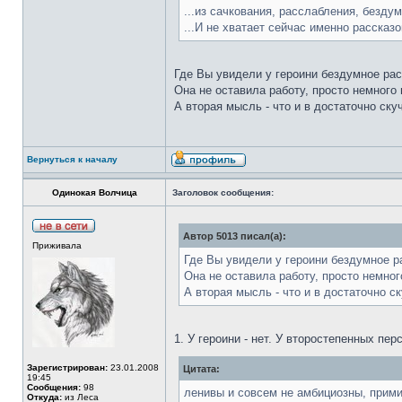
...из сачкования, расслабления, бездум
...И не хватает сейчас именно рассказ
Где Вы увидели у героини бездумное ра
Она не оставила работу, просто немного
А вторая мысль - что и в достаточно ск
Вернуться к началу
Одинокая Волчица
Заголовок сообщения:
Автор 5013 писал(а):
Приживала
Где Вы увидели у героини бездумное р
Она не оставила работу, просто немног
А вторая мысль - что и в достаточно 
1. У героини - нет. У второстепенных пе
Зарегистрирован:
23.01.2008
Цитата:
19:45
Сообщения:
98
ленивы и совсем не амбициозны, прими
Откуда:
из Леса