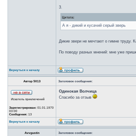
3.
Цитата:
А я - дикий и кусачий серый зверь
Дикие звери не мечтают о гимне труду. К
По поводу разных мнений: мне уже прише
Вернуться к началу
Автор 5013
Заголовок сообщения:
Одинокая Волчица
Спасибо за отзыв
Искатель приключений
Зарегистрирован:
01.01.1970
03:00
Сообщения:
13
Вернуться к началу
Avvgustin
Заголовок сообщения: