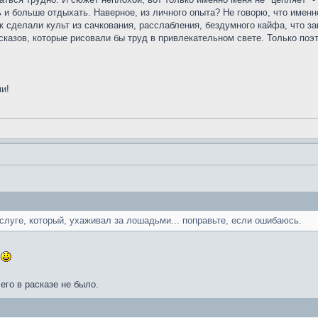
и больше отдыхать. Наверное, из личного опыта? Не говорю, что именно 
ак сделали культ из сачкования, расслабления, бездумного кайфа, что з
ссказов, которые рисовали бы труд в привлекательном свете. Только по
и!
слуге, который, ухаживал за лошадьми... поправьте, если ошибаюсь.
ы
его в расказе не было.