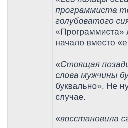
программиста то
голубоватого си
«Программиста» л
начало вместо «е
«
Стоящая позади
слова мужчины б
буквально». Не н
случае.
«
восстановила с