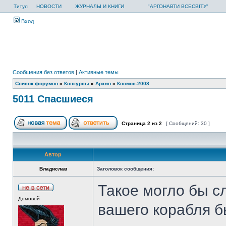
Титул
НОВОСТИ
ЖУРНАЛЫ И КНИГИ
"АРГОНАВТИ ВСЕСВІТУ"
Вход
Сообщения без ответов
|
Активные темы
Список форумов
»
Конкурсы
»
Архив
»
Космос-2008
5011 Спасшиеся
Страница
2
из
2
[ Сообщений: 30 ]
Автор
Владислав
Заголовок сообщения:
Такое могло бы с
Домовой
вашего корабля б