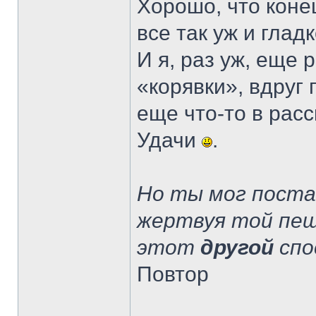
Хорошо, что коне
все так уж и глад
И я, раз уж, еще 
«корявки», вдруг 
еще что-то в расс
Удачи
.
Но ты мог пост
жертвуя той пеш
этот
другой
спо
Повтор