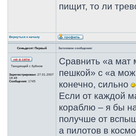
пищит, то ли трев
Вернуться к началу
Семьдесят Первый
Заголовок сообщения:
Сравнить «а мат 
Танцующий с бубном
пешкой» с «а можн
Зарегистрирован:
27.01.2007
18:48
конечно, сильно
Сообщения:
1745
Если от каждой м
кораблю – я бы н
получше от вспыш
а пилотов в косм