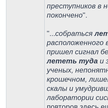
преступников в н
покончено
".
"...
собраться
ле
расположенного 
пришел сигнал б
лететь туда
и 
ученых, непонят
крошечном, лише
скалы и умудрив
лаборатории сис
повторов здесь е