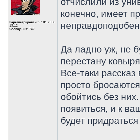
отчислили из ун
конечно, имеет пр
Зарегистрирован:
27.01.2008
неправдоподобен
15:12
Сообщения:
742
Да ладно уж, не 
перестану ковырят
Все-таки рассказ
просто бросаются
обойтись без них
появиться, и к в
будет придратьс