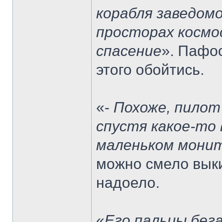
корабля заведомо
просторах космос
спасение
». Пафо
этого обойтись.
«-
Похоже, пилот 
спустя какое-то 
маленьком мони
можно смело выки
надоело.
«
Его пальцы бега