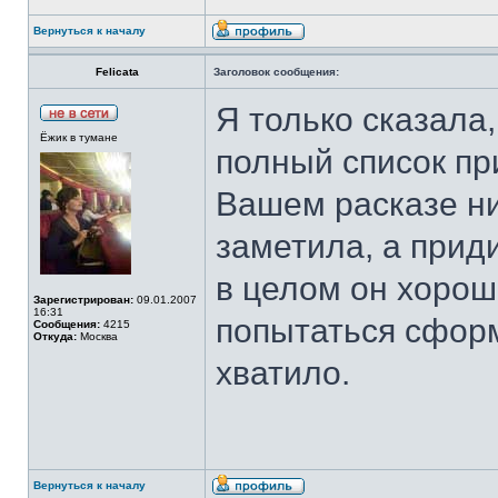
Вернуться к началу
Felicata
Заголовок сообщения:
Я только сказала
Ёжик в тумане
полный список пр
Вашем расказе ни
заметила, а приди
в целом он хоро
Зарегистрирован:
09.01.2007
16:31
попытаться сформ
Сообщения:
4215
Откуда:
Москва
хватило.
Вернуться к началу