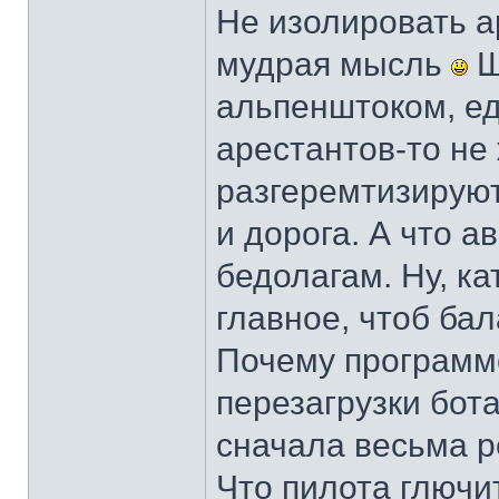
Не изолировать а
мудрая мысль
Ш
альпенштоком, ед
арестантов-то не
разгеремтизируют 
и дорога. А что а
бедолагам. Ну, к
главное, чтоб ба
Почему программе
перезагрузки бот
сначала весьма р
Что пилота глючит