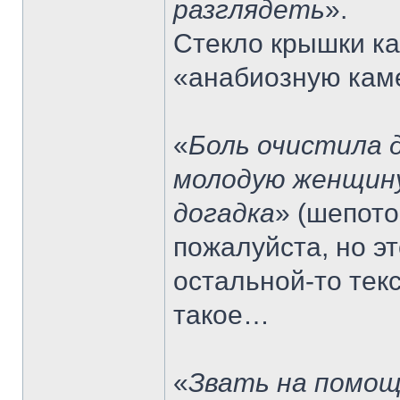
разглядеть
».
Стекло крышки ка
«анабиозную каме
«
Боль очистила 
молодую женщину
догадка
» (шепото
пожалуйста, но э
остальной-то текс
такое…
«
Звать на помощ