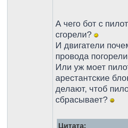
А чего бот с пил
сгорели?
И двигатели поче
провода погорел
Или уж моет пило
арестантские бло
делают, чтоб пило
сбрасывает?
Цитата: