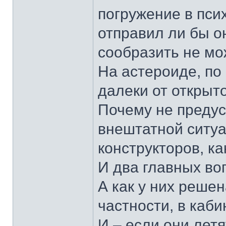
погружение в псих
отправил ли бы он
сообразить не мо
На астероиде, по 
далеки от открыт
Почему не предус
внештатной ситуа
конструкторов, ка
И два главных в
А как у них реше
частности, в каб
И – если они летя