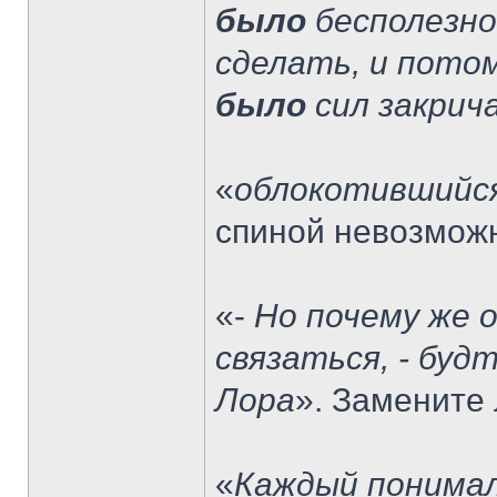
было
бесполезно,
сделать, и потом
было
сил закрич
«
облокотившийся
спиной невозмо
«-
Но почему же 
связаться, - буд
Лора
». Замените
«
Каждый понимал