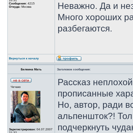
16:31
Неважно. Да и не
Сообщения:
4215
Откуда:
Москва
Много хороших рас
разбегаются.
Вернуться к началу
Белкина Мать
Заголовок сообщения:
Рассказ неплохой
Чечако
прописанные хара
Но, автор, ради в
альпеншток?! Тол
подчеркнуть чуда
Зарегистрирован:
04.07.2007
21:32