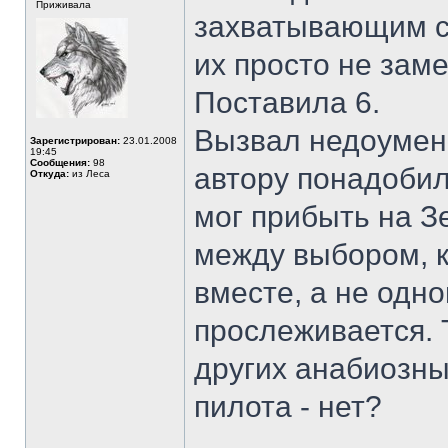
Приживала
захватывающим сю
их просто не заме
Поставила 6.
Вызвал недоумени
Зарегистрирован:
23.01.2008
19:45
Сообщения:
98
автору понадобил
Откуда:
из Леса
мог прибыть на 
между выбором, к
вместе, а не одно
прослеживается. 
других анабиозны
пилота - нет?