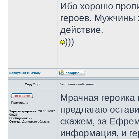
Ибо хорошо пропи
героев. Мужчины 
действие.
)))
Вернуться к началу
CopyRight
Заголовок сообщения:
Мрачная героика 
Приживала
предлагаю оставит
Зарегистрирован:
29.06.2007
00:26
скажем, за Ефре
Сообщения:
72
Откуда:
Донецкая область
информация, и ге