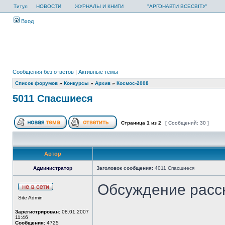
Титул
НОВОСТИ
ЖУРНАЛЫ И КНИГИ
"АРГОНАВТИ ВСЕСВІТУ"
Вход
Сообщения без ответов
|
Активные темы
Список форумов
»
Конкурсы
»
Архив
»
Космос-2008
5011 Спасшиеся
Страница
1
из
2
[ Сообщений: 30 ]
Автор
Администратор
Заголовок сообщения:
4011 Спасшиеся
Обсуждение расс
Site Admin
Зарегистрирован:
08.01.2007
11:46
Сообщения:
4725