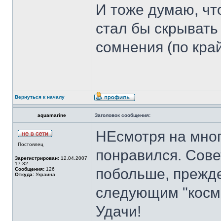
И тоже думаю, чт
стал бы скрывать 
сомнения (по кра
Вернуться к началу
aquamarine
Заголовок сообщения:
НЕсмотря на мно
Постоялец
понравился. Сове
Зарегистрирован:
12.04.2007
17:32
побольше, прежде
Сообщения:
126
Откуда:
Украина
следующим "косм
Удачи!