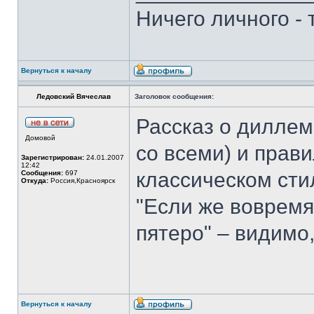
Ничего личного -
Вернуться к началу
Ледовский Вячеслав
Заголовок сообщения:
Рассказ о диллем
Домовой
со всеми) и прав
Зарегистрирован:
24.01.2007
12:42
классическом сти
Сообщения:
697
Откуда:
Россия,Красноярск
"Если же вовремя 
пятеро" – видимо,
Вернуться к началу