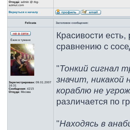
Откуда:
admin @ rbg-
azimut.com
Вернуться к началу
Felicata
Заголовок сообщения:
Красивости есть, 
Ёжик в тумане
сравнению с сосе
"
Тонкий сигнал тр
значит, никакой
Зарегистрирован:
09.01.2007
16:31
кораблю не угро
Сообщения:
4215
Откуда:
Москва
различается по г
"
Находясь в анаб