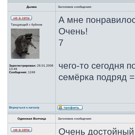
Дымка
Заголовок сообщения:
А мне понравилос
Танцующий с бубном
Очень!
7
чего-то сегодня п
Зарегистрирован:
26.01.2008
13:49
Сообщения:
1249
семёрка подряд =)
Вернуться к началу
Одинокая Волчица
Заголовок сообщения:
Очень достойный 