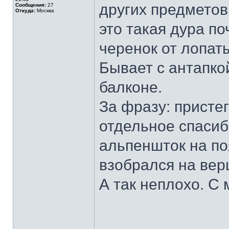
других предметов
Сообщения:
27
Откуда:
Москва
это такая дура по
черенок от лопат
Бывает с антапкой
балконе.
За фразу: пристег
отдельное спасиб
альпеншток на п
взобрался на ве
А так неплохо. С
______________