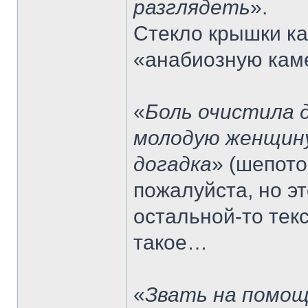
разглядеть
».
Стекло крышки ка
«анабиозную каме
«
Боль очистила 
молодую женщину
догадка
» (шепото
пожалуйста, но э
остальной-то текс
такое…
«
Звать на помощ