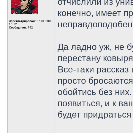
отчислили из ун
конечно, имеет пр
Зарегистрирован:
27.01.2008
неправдоподобен
15:12
Сообщения:
742
Да ладно уж, не 
перестану ковырят
Все-таки рассказ
просто бросаются
обойтись без них
появиться, и к в
будет придратьс