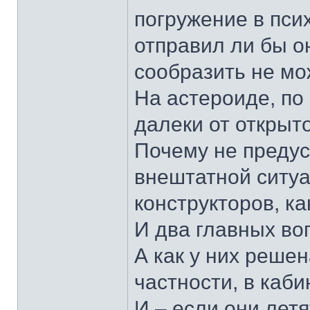
погружение в псих
отправил ли бы он
сообразить не мо
На астероиде, по 
далеки от открыт
Почему не предус
внештатной ситуа
конструкторов, ка
И два главных в
А как у них реше
частности, в каб
И – если они летя