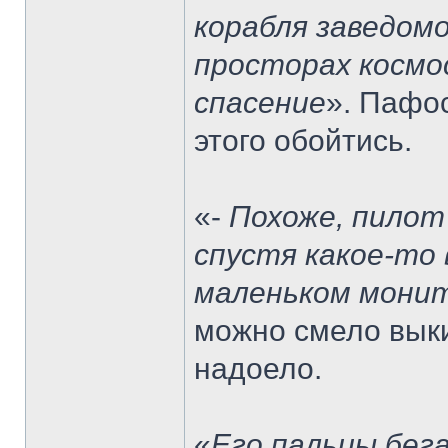
корабля заведомо
просторах космос
спасение
». Пафо
этого обойтись.
«-
Похоже, пилот 
спустя какое-то 
маленьком мони
можно смело выки
надоело.
«
Его пальцы бега