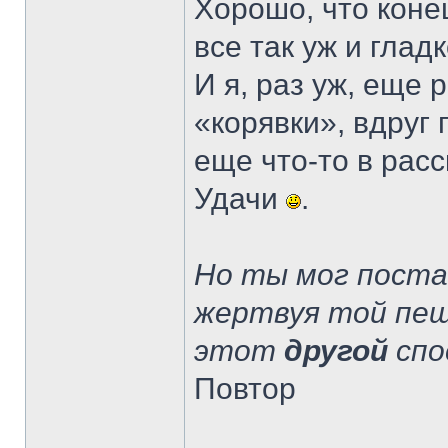
Хорошо, что коне
все так уж и глад
И я, раз уж, еще 
«корявки», вдруг 
еще что-то в расс
Удачи
.
Но ты мог пост
жертвуя той пеш
этот
другой
спо
Повтор