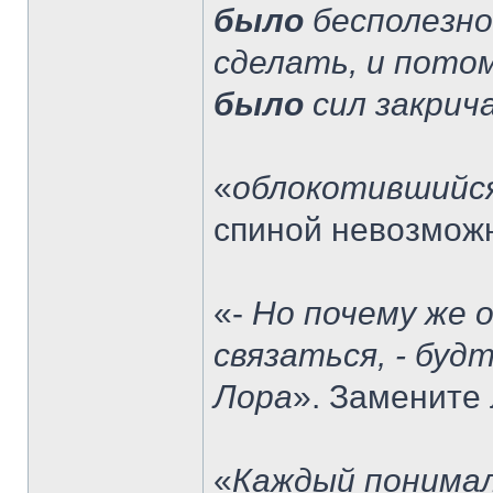
было
бесполезно,
сделать, и потом
было
сил закрич
«
облокотившийся
спиной невозмо
«-
Но почему же 
связаться, - буд
Лора
». Замените
«
Каждый понимал