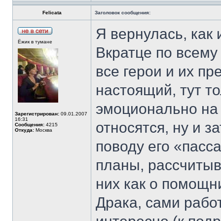
Felicata
Заголовок сообщения:
Я вернулась, как
Ёжик в тумане
Вкратце по всему
все герои и их пр
настоящий, тут т
эмоционально на в
Зарегистрирован:
09.01.2007
16:31
относятся, ну и з
Сообщения:
4215
Откуда:
Москва
поводу его «пасс
планы, рассчитыв
них как о помощн
Драка, сами рабо