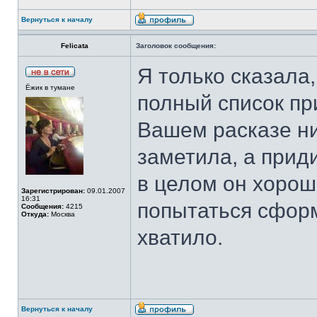
Вернуться к началу
Felicata
Заголовок сообщения:
Я только сказала
Ёжик в тумане
полный список пр
Вашем расказе ни
заметила, а приди
в целом он хоро
Зарегистрирован:
09.01.2007
16:31
попытаться сформ
Сообщения:
4215
Откуда:
Москва
хватило.
Вернуться к началу