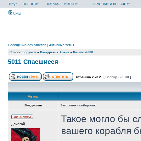
Титул
НОВОСТИ
ЖУРНАЛЫ И КНИГИ
"АРГОНАВТИ ВСЕСВІТУ"
Вход
Сообщения без ответов
|
Активные темы
Список форумов
»
Конкурсы
»
Архив
»
Космос-2008
5011 Спасшиеся
Страница
2
из
2
[ Сообщений: 30 ]
Автор
Владислав
Заголовок сообщения:
Такое могло бы с
Домовой
вашего корабля б