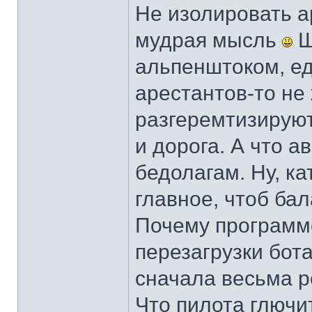
Не изолировать а
мудрая мысль
Ш
альпенштоком, ед
арестантов-то не
разгеремтизируют 
и дорога. А что а
бедолагам. Ну, к
главное, чтоб ба
Почему программе
перезагрузки бот
сначала весьма р
Что пилота глючит