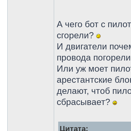
А чего бот с пил
сгорели?
И двигатели поче
провода погорел
Или уж моет пило
арестантские бло
делают, чтоб пило
сбрасывает?
Цитата: