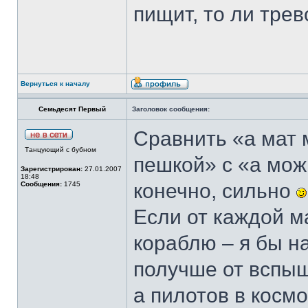
пищит, то ли трев
Вернуться к началу
Семьдесят Первый
Заголовок сообщения:
Сравнить «а мат 
Танцующий с бубном
пешкой» с «а можн
Зарегистрирован:
27.01.2007
18:48
конечно, сильно
Сообщения:
1745
Если от каждой м
кораблю – я бы н
получше от вспыш
а пилотов в косм