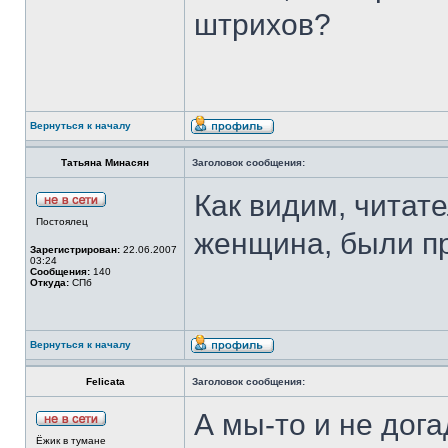
штрихов?
Вернуться к началу
Татьяна Минасян
Заголовок сообщения:
Как видим, читат
Постоялец
женщина, были п
Зарегистрирован:
22.06.2007
03:24
Сообщения:
140
Откуда:
СПб
Вернуться к началу
Felicata
Заголовок сообщения:
А мы-то и не дог
Ёжик в тумане