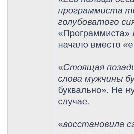
программиста то
голубоватого си
«Программиста» л
начало вместо «е
«
Стоящая позади
слова мужчины б
буквально». Не н
случае.
«
восстановила с