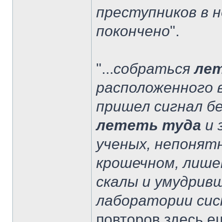
преступников в н
покончено
".
"...
собраться
ле
расположенного 
пришел сигнал б
лететь туда
и 
ученых, непонят
крошечном, лише
скалы и умудрив
лаборатории сис
повторов здесь е