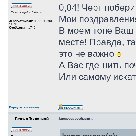
0,04! Черт побери
Танцующий с бубном
Мои поздравлени
Зарегистрирован:
27.01.2007
18:48
В моем топе Ваш 
Сообщения:
1745
месте! Правда, та
это не важно
А Вас где-нить п
Или самому иска
Вернуться к началу
Пачкуля Пестренький
Заголовок сообщения: