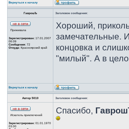
Вернуться к началу
ГаврошЪ
Заголовок сообщения:
Хороший, приколь
Приживала
замечательные. И
Зарегистрирован:
17.01.2007
06:09
концовка и слишк
Сообщения:
72
Откуда:
Красноярский край
"милый". А в цел
Вернуться к началу
Автор 5010
Заголовок сообщения:
Спасибо,
Гавро
Искатель приключений
Зарегистрирован:
01.01.1970
03:00