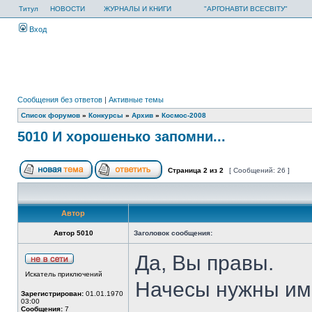
Титул
НОВОСТИ
ЖУРНАЛЫ И КНИГИ
"АРГОНАВТИ ВСЕСВІТУ"
Вход
Сообщения без ответов
|
Активные темы
Список форумов
»
Конкурсы
»
Архив
»
Космос-2008
5010 И хорошенько запомни...
Страница
2
из
2
[ Сообщений: 26 ]
Автор
Автор 5010
Заголовок сообщения:
Да, Вы правы.
Искатель приключений
Начесы нужны име
Зарегистрирован:
01.01.1970
03:00
Сообщения:
7