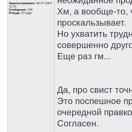
неожиданное прод
Зарегистрирован:
30.07.2007
11:10
Хм, а вообще-то,
Сообщения:
136
Откуда:
Оттуда
проскальзывает.
Но ухватить трудн
совершенно друго
Еще раз гм...
Да, про свист точ
Это поспешное п
очередной правко
Согласен.