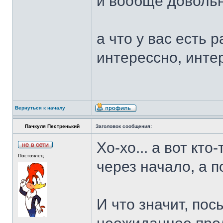
и вообще довольн
а что у вас есть 
интерессно, инте
Вернуться к началу
Пачкуля Пестренький
Заголовок сообщения:
Хо-хо... а вот кт
Постоялец
через начало, а п
И что значит, по