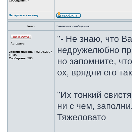
Сообщения:
7
Вернуться к началу
kenn
Заголовок сообщения:
"- Не знаю, что В
Авторитет
недружелюбно про
Зарегистрирован:
02.06.2007
10:35
но запомните, чт
Сообщения:
305
ох, врядли его т
"Их тонкий свистя
ни с чем, заполни
Тяжеловато