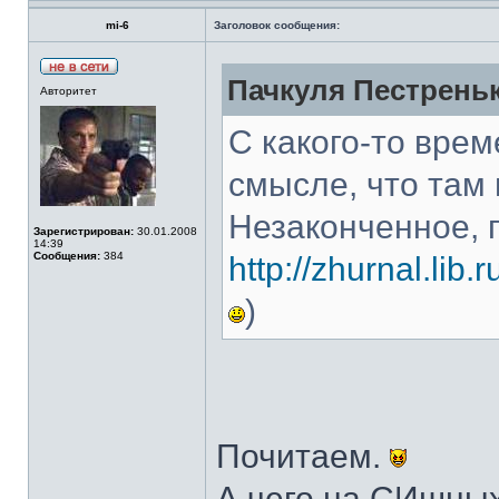
mi-6
Заголовок сообщения:
Пачкуля Пестреньк
Авторитет
С какого-то врем
смысле, что там
Незаконченное, 
Зарегистрирован:
30.01.2008
14:39
Сообщения:
384
http://zhurnal.lib
)
Почитаем.
А чего на СИшных