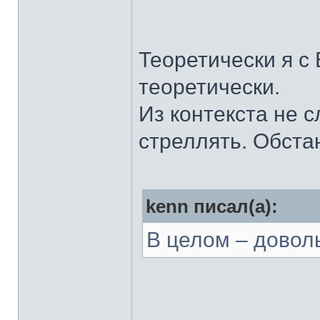
Теоретически я с
теоретически.
Из контекста не с
стреллять. Обста
kenn писал(а):
В целом – довол