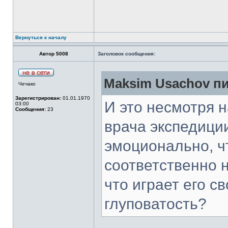
Вернуться к началу
Автор 5008
Заголовок сообщения:
Maksim Usachov пи
Чечако
Зарегистрирован:
01.01.1970
И это несмотря н
03:00
Сообщения:
23
врача экспедици
эмоционально, ч
соответственно 
что играет его с
глуповатость?