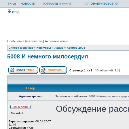
Титул
НОВОСТИ
ЖУРНАЛЫ И КНИГИ
"АРГОНАВТИ ВСЕСВІТУ"
Вход
Сообщения без ответов
|
Активные темы
Список форумов
»
Конкурсы
»
Архив
»
Космос-2008
5008 И немного милосердия
Страница
1
из
3
[ Сообщений: 31 ]
Автор
Администратор
Заголовок сообщения:
4008 И немного милосердия
Обсуждение расс
Site Admin
Зарегистрирован:
08.01.2007
11:46
Сообщения:
4725