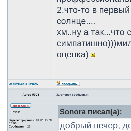
2.что-то в первы
солнце....
хм..ну а так...что
симпатишно)))мил
оценка)
Вернуться к началу
Автор 5008
Заголовок сообщения:
Sonora писал(а):
Чечако
Зарегистрирован:
01.01.1970
добрый вечер, до
03:00
Сообщения:
23