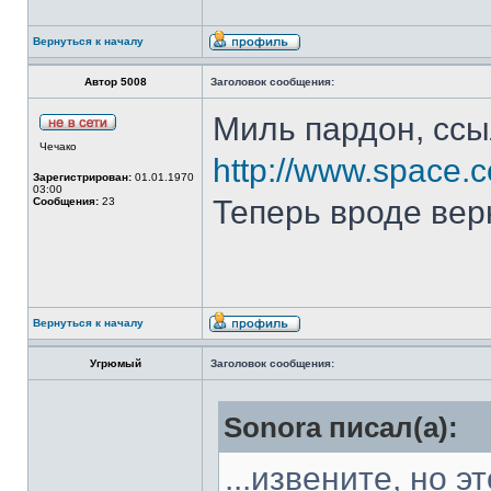
Вернуться к началу
Автор 5008
Заголовок сообщения:
Миль пардон, ссы
Чечако
http://www.space.
Зарегистрирован:
01.01.1970
03:00
Теперь вроде вер
Сообщения:
23
Вернуться к началу
Угрюмый
Заголовок сообщения:
Sonora писал(а):
...извените, но 