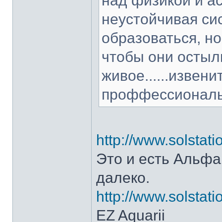
над физикой и ас
неустойчивая си
образоваться, но
чтобы они остыли
живое......извени
проффессиональн
http://www.solstat
Это и есть Альфа
далеко.
http://www.solstat
EZ Aquarii