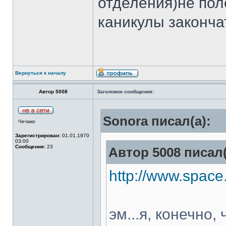
отделения)не пол
каникулы законч
Вернуться к началу
Автор 5008
Заголовок сообщения:
Sonora писал(а):
Чечако
Зарегистрирован:
01.01.1970
03:00
Сообщения:
23
Автор 5008 писал(
http://www.space
эм...я, конечно,