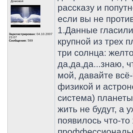
Домовой
рассказу и попут
если вы не против
1.Данные гласили
Зарегистрирован:
04.10.2007
23:07
крупной из трех п
Сообщения:
589
три солнца: желт
да,да,да...знаю, 
мой, давайте всё-
физикой и астрон
система) планеты
жить не будут, а 
появилось что-то 
проффессионально