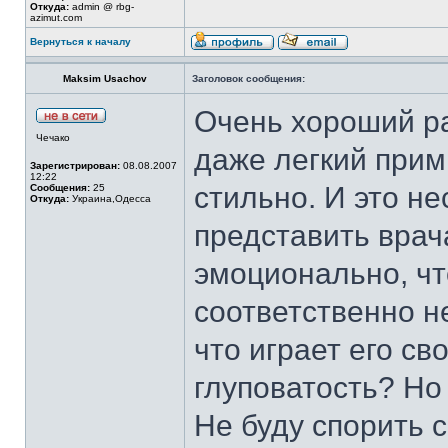
Откуда:
admin @ rbg-
azimut.com
Вернуться к началу
Maksim Usachov
Заголовок сообщения:
Очень хороший ра
Чечако
даже легкий прим
Зарегистрирован:
08.08.2007
12:22
стильно. И это не
Сообщения:
25
Откуда:
Украина,Одесса
представить врач
эмоционально, чт
соответственно н
что играет его с
глуповатость? Но
Не буду спорить 