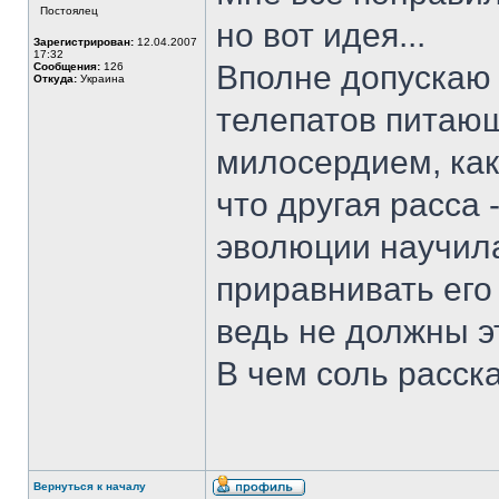
Постоялец
но вот идея...
Зарегистрирован:
12.04.2007
17:32
Вполне допускаю 
Сообщения:
126
Откуда:
Украина
телепатов питаю
милосердием, как
что другая расса 
эволюции научила
приравнивать его 
ведь не должны э
В чем соль расск
Вернуться к началу