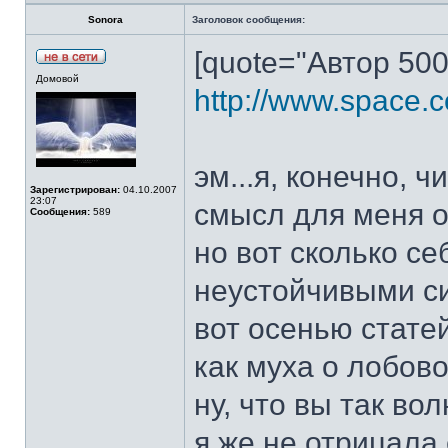
Sonora
Заголовок сообщения:
[quote="Автор 500
Домовой
http://www.space.
эм...я, конечно, 
Зарегистрирован:
04.10.2007
23:07
смысл для меня о
Сообщения:
589
но вот сколько с
неустойчивыми сис
вот осенью стате
как муха о лобово
ну, что вы так во
я же не отрицала 