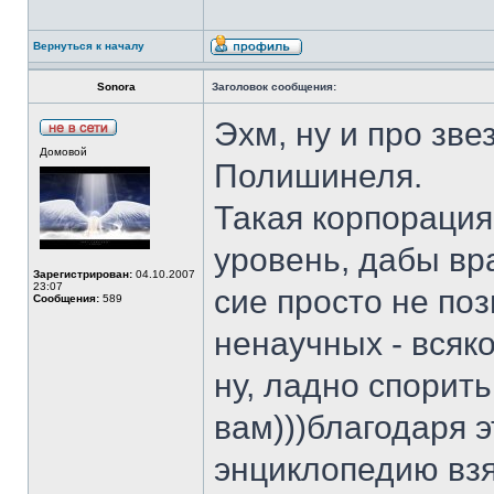
Вернуться к началу
Sonora
Заголовок сообщения:
Эхм, ну и про зв
Домовой
Полишинеля.
Такая корпорация 
уровень, дабы вр
Зарегистрирован:
04.10.2007
23:07
сие просто не поз
Сообщения:
589
ненаучных - всяк
ну, ладно спорить
вам)))благодаря 
энциклопедию взя