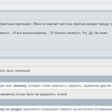
Приятные персонажи. (Явно не хватает местных братков аккурат между т
емного... И все вышесказанное... О! Начало затянуто. Угу. Да. Не знаю.
юсь быть полезным.
ную мне,
машину
, которая станет верным и, надеюсь, надежным другом 
(наверное) лучше было бы разделить точкой.
ому не увидел
тревожного сообщения главного вычислителя об изменени