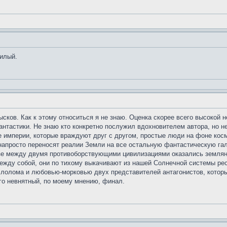
милый.
сков. Как к этому относиться я не знаю. Оценка скорее всего высокой н
антастики. Не знаю кто конкретно послужил вдохновителем автора, но 
империи, которые враждуют друг с другом, простые люди на фоне косми
 напросто переносят реалии Земли на все остальную фантастическую гал
е между двумя противоборствующими цивилизациями оказались земляне
между собой, они по тихому выкачивают из нашей Солнечной системы рес
олома и любовью-морковью двух представителей антагонистов, которые 
о невнятный, по моему мнению, финал.