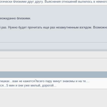
логически близкими друг другу. Выяснения отношений вылилось в немног
неожиданно близкими.
раз. Нужно будет прочитать еще раз незамутненным взгядом. Возможно,
тишках...вам не кажется?всего пару минут знакомы и на те....
ся...5 мин и они уже милый, дорогой...