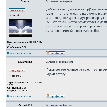
Sonora
Заголовок сообщения:
добрый вечер, дорогой автор)буду комме
ммм....что-то многовато нагружено в сам
Домовой
а вот когда эти двоя ведут разговор, уже
эх...что-то он быстро размечтался о дети
мм....как то нереально роман развивается
ну, а конец милый и неожиданный)))
Зарегистрирован:
04.10.2007
23:07
Сообщения:
589
Вернуться к началу
aquamarine
Заголовок сообщения:
Покамест это лучшее из того, что я проч
Удачи автору!
Постоялец
Зарегистрирован:
12.04.2007
17:32
Сообщения:
126
Откуда:
Украина
Вернуться к началу
Автор 5010
Заголовок сообщения: