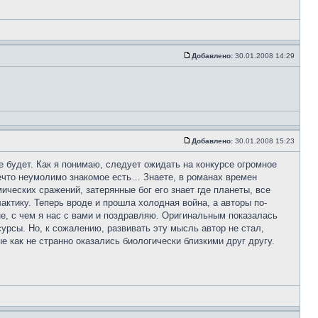
Добавлено:
30.01.2008 14:29
Добавлено:
30.01.2008 15:23
е будет. Как я понимаю, следует ожидать на конкурсе огромное
нечто неумолимо знакомое есть… Знаете, в романах времен
ческих сражений, затерянные бог его знает где планеты, все
актику. Теперь вроде и прошла холодная война, а авторы по-
, с чем я нас с вами и поздравляю. Оригинальным показалась
урсы. Но, к сожалению, развивать эту мысль автор не стал,
как не странно оказались биологически близкими друг другу.