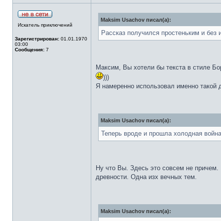
Maksim Usachov писал(а):
Искатель приключений
Рассказ получился простеньким и без 
Зарегистрирован:
01.01.1970
03:00
Сообщения:
7
Максим, Вы хотели бы текста в стиле Бо
)))
Я намеренно использовал именно такой 
Maksim Usachov писал(а):
Теперь вроде и прошла холодная война
Ну что Вы. Здесь это совсем не причем.
древности. Одна изх вечных тем.
Maksim Usachov писал(а):