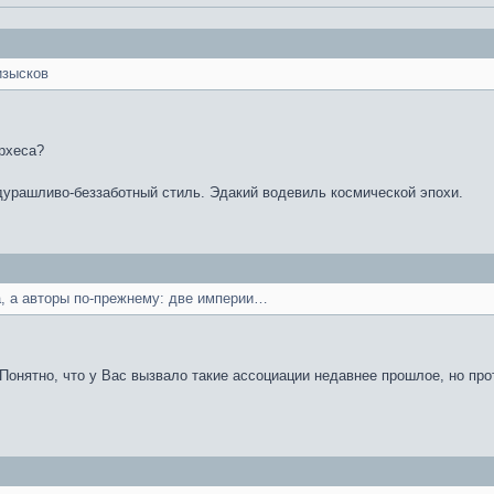
изысков
рхеса?
дурашливо-беззаботный стиль. Эдакий водевиль космической эпохи.
, а авторы по-прежнему: две империи…
 Понятно, что у Вас вызвало такие ассоциации недавнее прошлое, но про