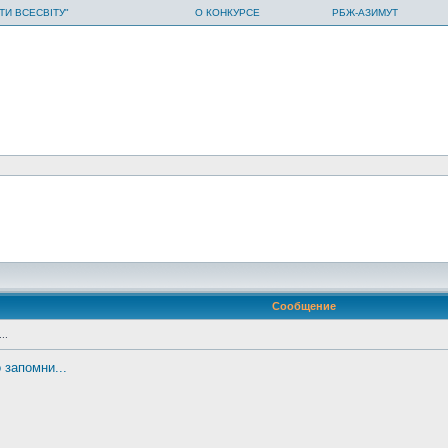
ТИ ВСЕСВІТУ"
О КОНКУРСЕ
РБЖ-АЗИМУТ
Сообщение
..
 запомни...