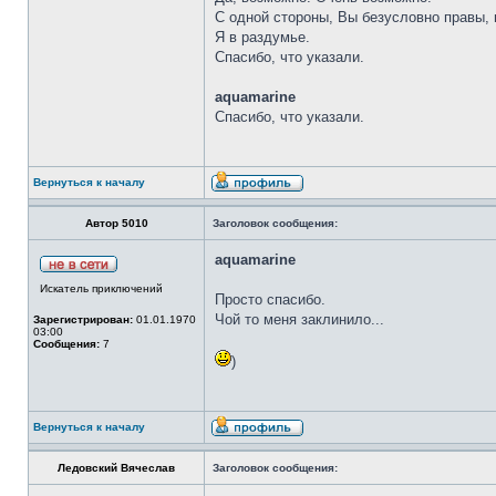
С одной стороны, Вы безусловно правы, 
Я в раздумье.
Спасибо, что указали.
aquamarine
Спасибо, что указали.
Вернуться к началу
Автор 5010
Заголовок сообщения:
aquamarine
Искатель приключений
Просто спасибо.
Чой то меня заклинило...
Зарегистрирован:
01.01.1970
03:00
Сообщения:
7
)
Вернуться к началу
Ледовский Вячеслав
Заголовок сообщения: