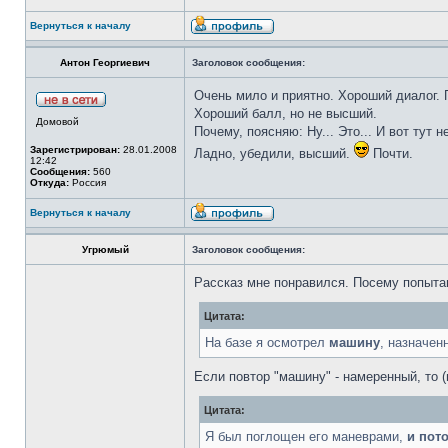
Вернуться к началу
Антон Георгиевич
Заголовок сообщения:
Очень мило и приятно. Хороший диалог. 
Хороший балл, но не высший.
Домовой
Почему, поясняю: Ну... Это... И вот тут н
Зарегистрирован:
28.01.2008
Ладно, убедили, высший.
Почти.
12:42
Сообщения:
560
Откуда:
Россия
Вернуться к началу
Угрюмый
Заголовок сообщения:
Рассказ мне понравился. Посему попыта
Цитата:
На базе я осмотрел
машину
, назначен
Если повтор "машину" - намеренный, то 
Цитата:
Я был поглощен его маневрами,
и пот