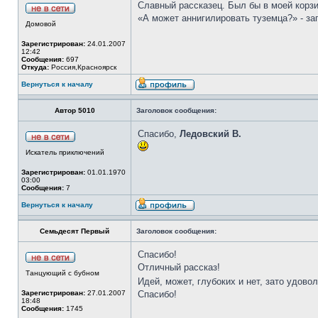
Славный рассказец. Был бы в моей корзи
«А может аннигилировать туземца?» - за
Домовой
Зарегистрирован:
24.01.2007
12:42
Сообщения:
697
Откуда:
Россия,Красноярск
Вернуться к началу
Автор 5010
Заголовок сообщения:
Спасибо,
Ледовский В.
Искатель приключений
Зарегистрирован:
01.01.1970
03:00
Сообщения:
7
Вернуться к началу
Семьдесят Первый
Заголовок сообщения:
Спасибо!
Отличный рассказ!
Танцующий с бубном
Идей, может, глубоких и нет, зато удово
Зарегистрирован:
27.01.2007
Спасибо!
18:48
Сообщения:
1745