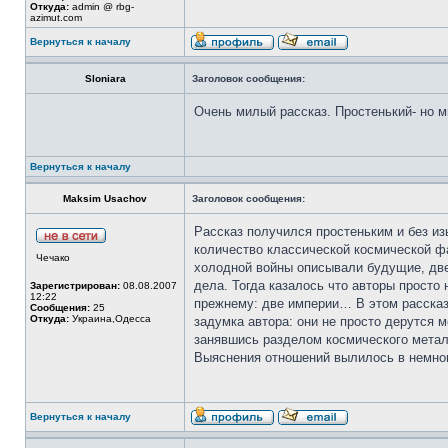
Откуда:
admin @ rbg-
azimut.com
Вернуться к началу
Sloniara
Заголовок сообщения:
Очень милый рассказ. Простенький- но 
Вернуться к началу
Maksim Usachov
Заголовок сообщения:
Рассказ получился простеньким и без изы
количество классической космической ф
Чечако
холодной войны описывали будущие, две 
дела. Тогда казалось что авторы просто
Зарегистрирован:
08.08.2007
12:22
прежнему: две империи… В этом рассказ
Сообщения:
25
Откуда:
Украина,Одесса
задумка автора: они не просто дерутся 
занявшись разделом космического металл
Выяснения отношений вылилось в немног
Вернуться к началу