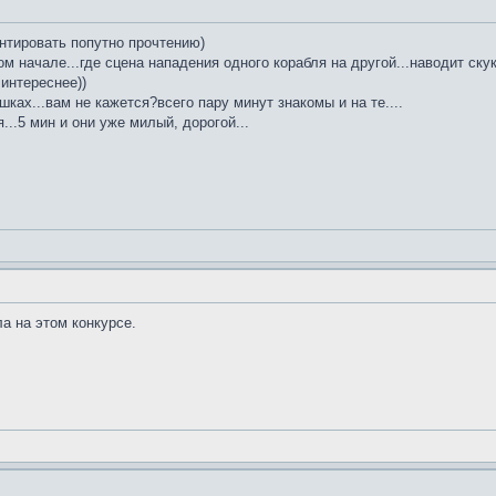
нтировать попутно прочтению)
ом начале...где сцена нападения одного корабля на другой...наводит скук
 интереснее))
шках...вам не кажется?всего пару минут знакомы и на те....
...5 мин и они уже милый, дорогой...
ла на этом конкурсе.