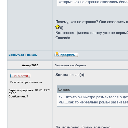
которые как не странно оказались био
Почему, как не странно? Они оказались 
)))
Вот насчет финала слышу уже не первый 
Спасибо.
Вернуться к началу
Автор 5010
Заголовок сообщения:
Sonora
писал(а):
Искатель приключений
Цитата:
Зарегистрирован:
01.01.1970
03:00
Сообщения:
7
эх...что-то он быстро размечтался о де
мм....как то нереально роман развивает
Да, возможно. Очень возможно.