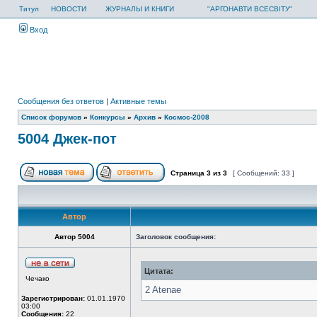
Титул
НОВОСТИ
ЖУРНАЛЫ И КНИГИ
"АРГОНАВТИ ВСЕСВІТУ"
Вход
Сообщения без ответов
|
Активные темы
Список форумов
»
Конкурсы
»
Архив
»
Космос-2008
5004 Джек-пот
Страница
3
из
3
[ Сообщений: 33 ]
Автор
Автор 5004
Заголовок сообщения:
Цитата:
Чечако
2 Atenae
Зарегистрирован:
01.01.1970
03:00
Сообщения:
22