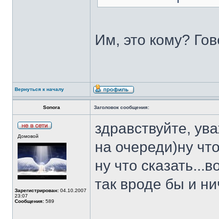
Им, это кому? Гов
Вернуться к началу
Sonora
Заголовок сообщения:
здравствуйте, ув
Домовой
на очереди)ну что
ну что сказать...в
так вроде бы и нич
Зарегистрирован:
04.10.2007
23:07
Сообщения:
589