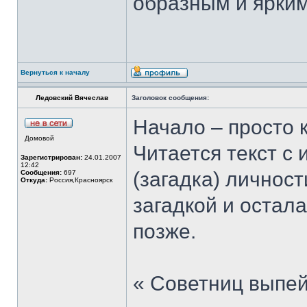
образным и ярким
Вернуться к началу
Ледовский Вячеслав
Заголовок сообщения:
Начало – просто 
Домовой
Читается текст с 
Зарегистрирован:
24.01.2007
12:42
(загадка) личност
Сообщения:
697
Откуда:
Россия,Красноярск
загадкой и остала
позже.
« Советниц выпейт