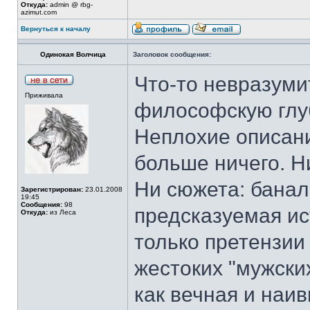
Откуда:
admin @ rbg-
azimut.com
Вернуться к началу
Одинокая Волчица
Заголовок сообщения:
Что-то невразуми
Приживала
философскую глу
Неплохие описания
больше ничего. Ни
Ни сюжета: банал
Зарегистрирован:
23.01.2008
19:45
Сообщения:
98
предсказуемая ис
Откуда:
из Леса
только претензии
жестоких "мужски
как вечная и наив