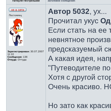
Пачкуля Пестренький
Заголовок сообщения:
Автор 5032
, ух...
Постоялец
Прочитал укус
Од
Если стать на ее 
невнятное произ
предсказуемый с
Зарегистрирован:
30.07.2007
11:10
А какая идея, на
Сообщения:
136
Откуда:
Оттуда
"Путеводителе по
Хотя с другой сто
Очень красиво. НО
Но зато как красив