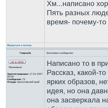
Хм...написано хор
Пять разных люде
время- почему-то
Вернуться к началу
ГаврошЪ
Заголовок сообщения:
Написано то в при
Приживала
Рассказ, какой-т
Зарегистрирован:
17.01.2007
06:09
ярких образов, не
Сообщения:
72
Откуда:
Красноярский край
идея, но она давн
она засверкала н