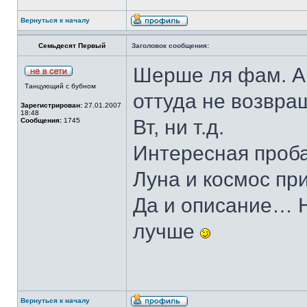
Вернуться к началу
Семьдесят Первый
Заголовок сообщения:
Шерше ля фам. А 
Танцующий с бубном
оттуда не возвра
Зарегистрирован:
27.01.2007
18:48
Вт, ни т.д.
Сообщения:
1745
Интересная проб
Луна и космос пр
Да и описание… Н
лучше
Вернуться к началу