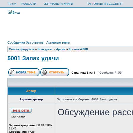
Титул
НОВОСТИ
ЖУРНАЛЫ И КНИГИ
"АРГОНАВТИ ВСЕСВІТУ"
Вход
Сообщения без ответов
|
Активные темы
Список форумов
»
Конкурсы
»
Архив
»
Космос-2008
5001 Запах удачи
Страница
1
из
4
[ Сообщений: 55 ]
Автор
Администратор
Заголовок сообщения:
4001 Запах удачи
Обсуждение расс
Site Admin
Зарегистрирован:
08.01.2007
11:46
Сообщения:
4725