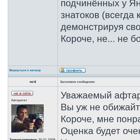
подчинённых у Яна
знатоков (всегда 
демонстрируя сво
Короче, не... не б
Вернуться к началу
mi-6
Заголовок сообщения:
Уважаемый афтар
Авторитет
Вы уж не обижайте
Короче, мне понра
Оценка будет очен
Зарегистрирован:
30.01.2008