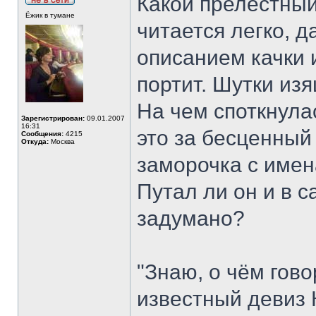
Какой прелестны
Ёжик в тумане
читается легко, 
описанием качки 
портит. Шутки изя
На чем споткнулас
Зарегистрирован:
09.01.2007
16:31
это за бесценный
Сообщения:
4215
Откуда:
Москва
заморочка с име
Путал ли он и в с
задумано?
"Знаю, о чём гов
известный девиз 