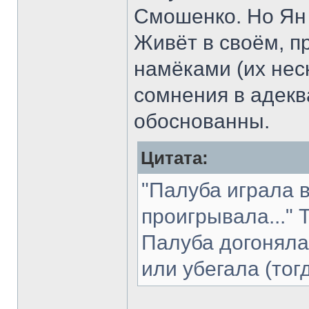
Смошенко. Но Ян 
Живёт в своём, п
намёками (их неск
сомнения в адекв
обоснованны.
Цитата:
"Палуба играла в
проигрывала..."
Палуба догоняла
или убегала (тог