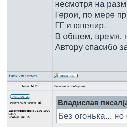
несмотря на разм
Герои, по мере п
ГГ и ювелир.
В общем, время, 
Автору спасибо з
Вернуться к началу
Автор 5001
Заголовок сообщения:
Владислав писал(а
Искатель приключений
Зарегистрирован:
01.01.1970
Без огонька... но 
03:00
Сообщения:
15