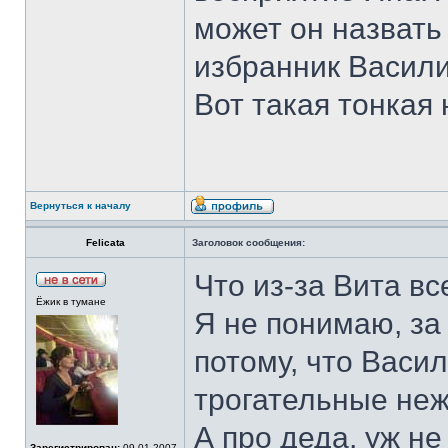
может он назвать
избранник Васил
Вот такая тонкая 
Вернуться к началу
Felicata
Заголовок сообщения:
Что из-за Вита вс
Ёжик в тумане
Я не понимаю, за
потому, что Васи
трогательные не
А про деда, уж н
Зарегистрирован:
09.01.2007