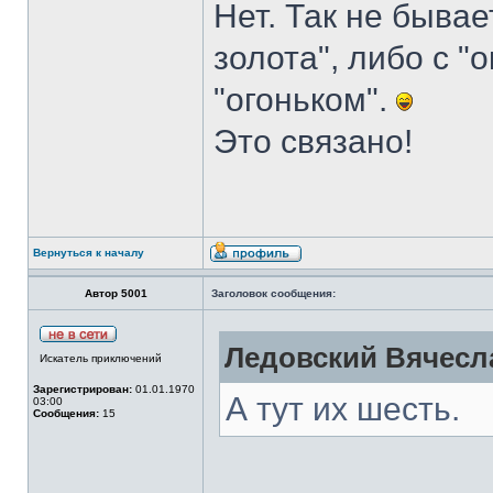
Нет. Так не бывае
золота", либо с "
"огоньком".
Это связано!
Вернуться к началу
Автор 5001
Заголовок сообщения:
Ледовский Вячесла
Искатель приключений
Зарегистрирован:
01.01.1970
А тут их шесть.
03:00
Сообщения:
15