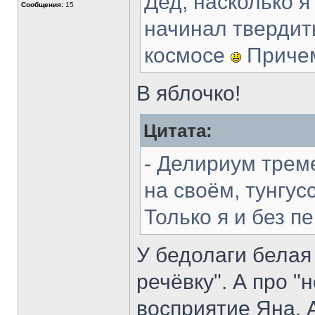
Дед, насколько я
Сообщения:
15
начинал твердить
космосе
Причем
В яблочко!
Цитата:
- Делириум трем
на своём, тунгус
Только я и без п
У бедолаги белая 
речёвку". А про "
восприятие Яна. А