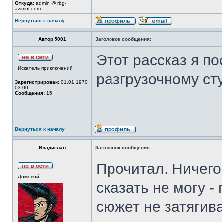
Откуда:
admin @ rbg-
azimut.com
Вернуться к началу
Автор 5001
Заголовок сообщения:
Этот рассказ я п
Искатель приключений
разгрузочному сту
Зарегистрирован:
01.01.1970
03:00
Сообщения:
15
Вернуться к началу
Владислав
Заголовок сообщения:
Прочитал. Ничего
Домовой
сказать не могу -
сюжет не затягива