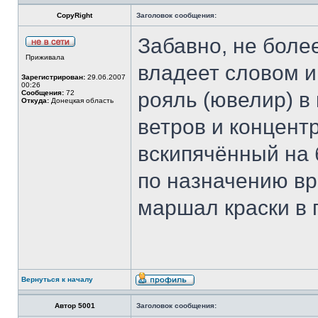
CopyRight
Заголовок сообщения:
Забавно, не более
Приживала
владеет словом и
Зарегистрирован:
29.06.2007
00:26
рояль (ювелир) в
Сообщения:
72
Откуда:
Донецкая область
ветров и концент
вскипячённый на
по назначению вра
маршал краски в 
Вернуться к началу
Автор 5001
Заголовок сообщения: