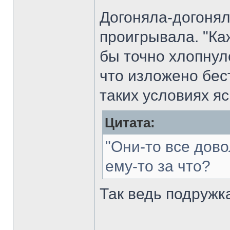
Догоняла-догоняла.
проигрывала. "Каж
бы точно хлопнул
что изложено бест
таких условиях я
Цитата:
"Они-то все довол
ему-то за что?
Так ведь подружка