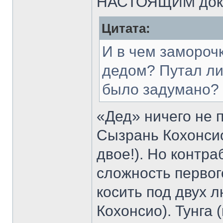
НАСТОЯЩИМ доку
Цитата:
И в чем замороч
дедом? Путал ли 
было задумано?
«Дед» ничего не п
Сызрань Кохонсио
двое!). Но контр
сложность перво
косить под двух л
Кохонсио). Тунга 