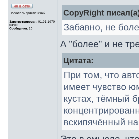
CopyRight писал(а)
Искатель приключений
Зарегистрирован:
01.01.1970
Забавно, не боле
03:00
Сообщения:
15
А "более" и не т
Цитата:
При том, что авт
имеет чувство ю
кустах, тёмный б
концентрированн
вскипячённый на
Это в смысле, что