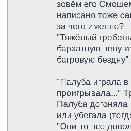
зовём его Смошем
написано тоже са
за чего именно?
"Тяжёлый гребень
бархатную пену и
багровую бездну"
"Палуба играла в 
проигрывала..." 
Палуба догоняла 
или убегала (тог
"Они-то все довол