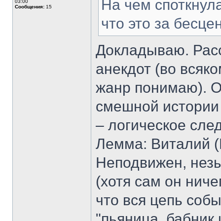
На чем споткнула
03:00
Сообщения:
15
что это за бесце
Докладываю. Расс
анекдот (во всяко
жанр понимаю). 
смешной истории 
– логическое сле
Лемма: Виталий (
Неподвижен, незы
(хотя сам он ниче
что вся цепь собы
"пьяница, бабник 