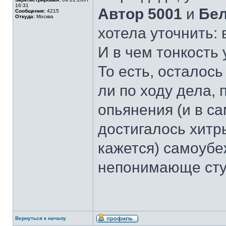
16:31
Автор 5001
и
Бел
Сообщения:
4215
Откуда:
Москва
хотела уточнить: 
И в чем тонкость 
То есть, осталось
ли по ходу дела,
опьянения (и в с
достигалось хитр
кажется) самоубе
непонимающе сту
Вернуться к началу