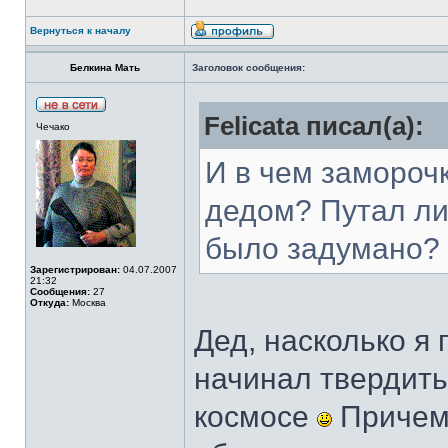
Вернуться к началу
Белкина Мать
Заголовок сообщения:
Felicata писал(а):
Чечако
И в чем замороч
дедом? Путал ли 
было задумано?
Зарегистрирован:
04.07.2007
21:32
Сообщения:
27
Откуда:
Москва
Дед, насколько я
начинал твердить 
космосе
Причем,