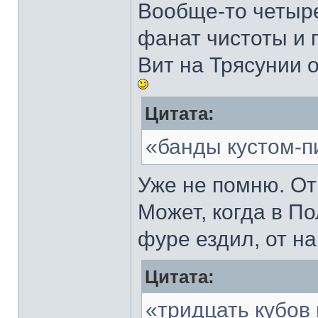
Вообще-то четыре
фанат чистоты и 
Вит на Трясунии о
Цитата:
«банды кустом-п
Уже не помню. От
Может, когда в П
фуре ездил, от н
Цитата:
«тридцать кубов