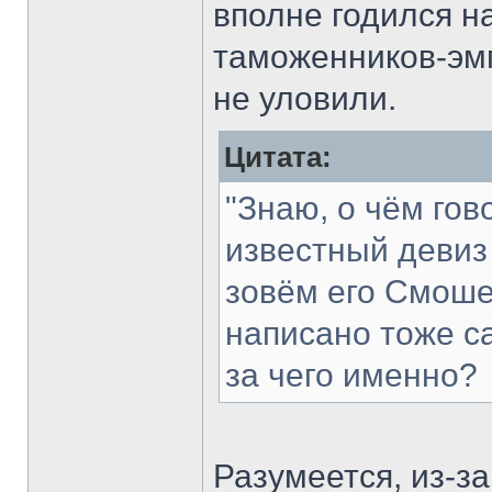
вполне годился н
таможенников-эмп
не уловили.
Цитата:
"Знаю, о чём го
известный девиз
зовём его Смоше
написано тоже са
за чего именно?
Разумеется, из-за