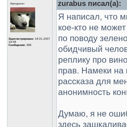
zurabus писал(а):
Авторитет
Я написал, что м
кое-кто не может
по поводу зелен
Зарегистрирован:
18.01.2007
19:48
Сообщения:
396
обидчивый челов
реплику про вин
прав. Намеки на 
рассказа для ме
анонимность кон
Думаю, я не оши
здесь зашкалива