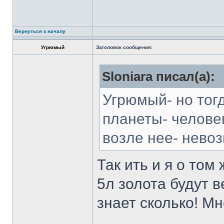
Вернуться к началу
Угрюмый
Заголовок сообщения:
Sloniara писал(а):
Угрюмый- но тог
планеты- человек
возле нее- нево
Так ить и я о том
5л золота будут ве
знает сколько! Мно