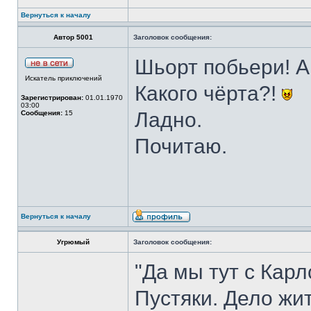
Вернуться к началу
Автор 5001
Заголовок сообщения:
Шьорт побьери! А
Искатель приключений
Какого чёрта?!
Зарегистрирован:
01.01.1970
03:00
Ладно.
Сообщения:
15
Почитаю.
Вернуться к началу
Угрюмый
Заголовок сообщения:
"Да мы тут с Кар
Пустяки. Дело жит