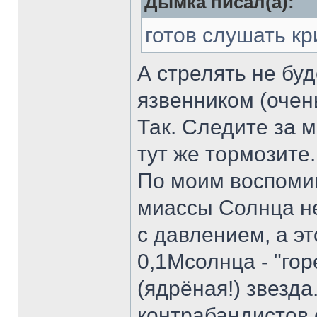
Дымка писал(а):
готов слушать кр
А стрелять не бу
язвенником (очен
Так. Следите за 
тут же тормозите.
По моим воспомин
миассы Солнца не
с давлением, а э
0,1Мсолнца - "горе
(ядрёная!) звезда
контрабандистов 