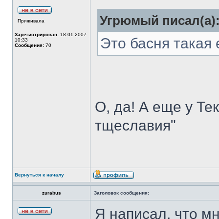
Угрюмый писал(а)
Приживала
Зарегистрирован:
18.01.2007
Это басня такая 
10:33
Сообщения:
70
О, да! А еще у Т
тщеславия"
Вернуться к началу
zurabus
Заголовок сообщения:
Я написал, что м