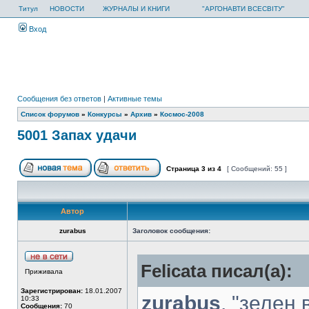
Титул
НОВОСТИ
ЖУРНАЛЫ И КНИГИ
"АРГОНАВТИ ВСЕСВІТУ"
Вход
Сообщения без ответов
|
Активные темы
Список форумов
»
Конкурсы
»
Архив
»
Космос-2008
5001 Запах удачи
Страница
3
из
4
[ Сообщений: 55 ]
Автор
zurabus
Заголовок сообщения:
Felicata писал(а):
Приживала
Зарегистрирован:
18.01.2007
zurabus
, "зелен 
10:33
Сообщения:
70