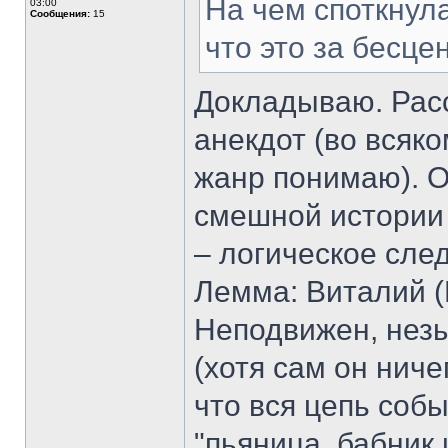
На чем споткнула
03:00
Сообщения:
15
что это за бесце
Докладываю. Расс
анекдот (во всяко
жанр понимаю). 
смешной истории 
– логическое сле
Лемма: Виталий (
Неподвижен, незы
(хотя сам он ниче
что вся цепь собы
"пьяница, бабник 