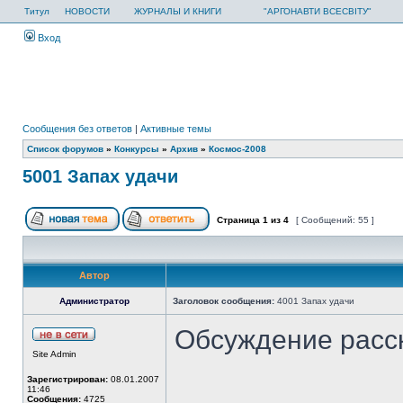
Титул
НОВОСТИ
ЖУРНАЛЫ И КНИГИ
"АРГОНАВТИ ВСЕСВІТУ"
Вход
Сообщения без ответов
|
Активные темы
Список форумов
»
Конкурсы
»
Архив
»
Космос-2008
5001 Запах удачи
Страница
1
из
4
[ Сообщений: 55 ]
Автор
Администратор
Заголовок сообщения:
4001 Запах удачи
Обсуждение расс
Site Admin
Зарегистрирован:
08.01.2007
11:46
Сообщения:
4725