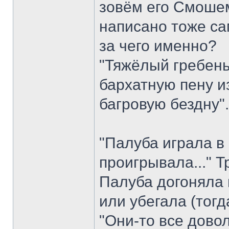
зовём его Смошем
написано тоже са
за чего именно?
"Тяжёлый гребень
бархатную пену и
багровую бездну"
"Палуба играла в 
проигрывала..." 
Палуба догоняла 
или убегала (тог
"Они-то все довол