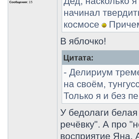
Дед, насколько я
Сообщения:
15
начинал твердить
космосе
Причем
В яблочко!
Цитата:
- Делириум трем
на своём, тунгус
Только я и без п
У бедолаги белая 
речёвку". А про "
восприятие Яна. А