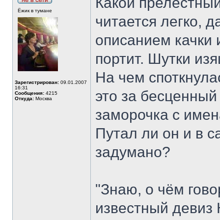
Какой прелестны
Ёжик в тумане
читается легко, 
описанием качки 
портит. Шутки изя
На чем споткнулас
Зарегистрирован:
09.01.2007
16:31
это за бесценный
Сообщения:
4215
Откуда:
Москва
заморочка с име
Путал ли он и в с
задумано?
"Знаю, о чём гов
известный девиз 