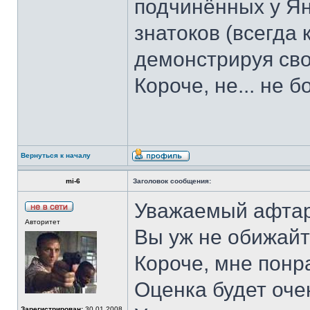
подчинённых у Яна
знатоков (всегда 
демонстрируя сво
Короче, не... не б
Вернуться к началу
mi-6
Заголовок сообщения:
Уважаемый афтар
Авторитет
Вы уж не обижайте
Короче, мне понра
Оценка будет очен
Зарегистрирован:
30.01.2008