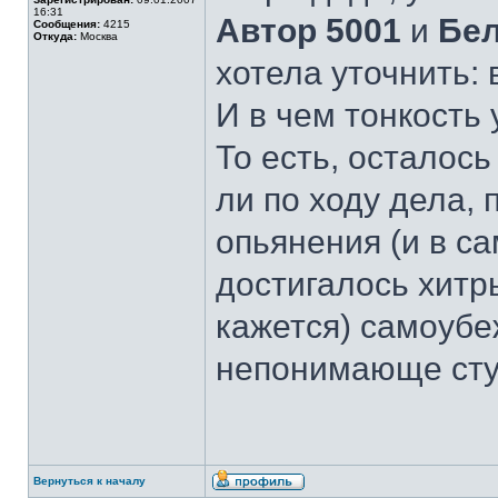
16:31
Автор 5001
и
Бел
Сообщения:
4215
Откуда:
Москва
хотела уточнить: 
И в чем тонкость 
То есть, осталось
ли по ходу дела,
опьянения (и в с
достигалось хитр
кажется) самоубе
непонимающе сту
Вернуться к началу