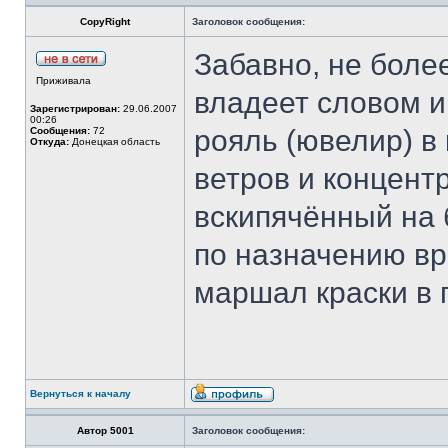
CopyRight
Заголовок сообщения:
Забавно, не более
Приживала
владеет словом и
Зарегистрирован:
29.06.2007
00:26
рояль (ювелир) в
Сообщения:
72
Откуда:
Донецкая область
ветров и концент
вскипячённый на
по назначению вра
маршал краски в 
Вернуться к началу
Автор 5001
Заголовок сообщения: