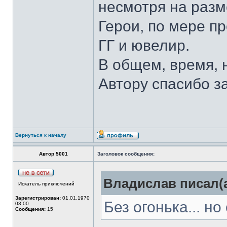
несмотря на разм
Герои, по мере п
ГГ и ювелир.
В общем, время, 
Автору спасибо з
Вернуться к началу
Автор 5001
Заголовок сообщения:
Владислав писал(а
Искатель приключений
Зарегистрирован:
01.01.1970
Без огонька... но 
03:00
Сообщения:
15