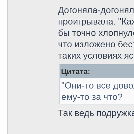
Догоняла-догоняла.
проигрывала. "Каж
бы точно хлопнул
что изложено бест
таких условиях я
Цитата:
"Они-то все довол
ему-то за что?
Так ведь подружка