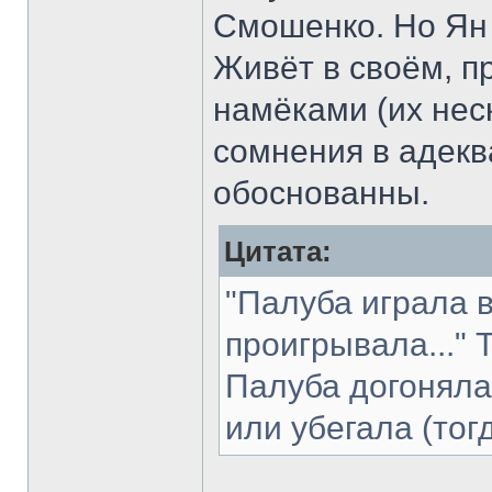
Смошенко. Но Ян 
Живёт в своём, п
намёками (их неск
сомнения в адекв
обоснованны.
Цитата:
"Палуба играла в
проигрывала..."
Палуба догоняла
или убегала (тог