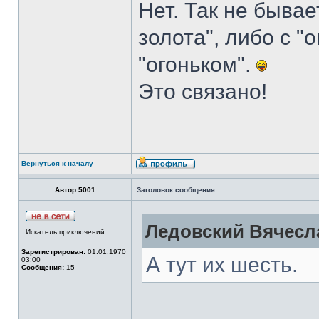
Нет. Так не бывае
золота", либо с "
"огоньком".
Это связано!
Вернуться к началу
Автор 5001
Заголовок сообщения:
Ледовский Вячесла
Искатель приключений
Зарегистрирован:
01.01.1970
А тут их шесть.
03:00
Сообщения:
15