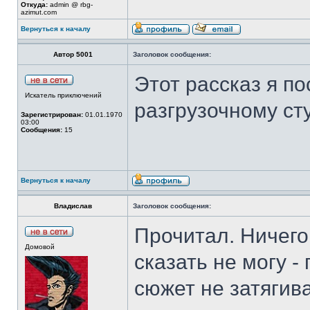
Откуда:
admin @ rbg-
azimut.com
Вернуться к началу
Автор 5001
Заголовок сообщения:
Этот рассказ я п
Искатель приключений
разгрузочному сту
Зарегистрирован:
01.01.1970
03:00
Сообщения:
15
Вернуться к началу
Владислав
Заголовок сообщения:
Прочитал. Ничего
Домовой
сказать не могу -
сюжет не затягива