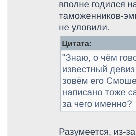
вполне годился н
таможенников-эмп
не уловили.
Цитата:
"Знаю, о чём го
известный девиз
зовём его Смоше
написано тоже са
за чего именно?
Разумеется, из-за