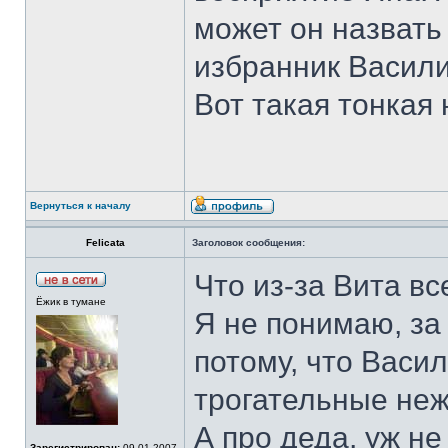
может он назвать
избранник Васил
Вот такая тонкая 
Вернуться к началу
Felicata
Заголовок сообщения:
Что из-за Вита вс
Ёжик в тумане
Я не понимаю, за
потому, что Васи
трогательные не
А про деда, уж н
Зарегистрирован:
09.01.2007