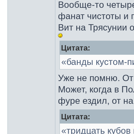
Вообще-то четыре
фанат чистоты и 
Вит на Трясунии о
Цитата:
«банды кустом-п
Уже не помню. От
Может, когда в П
фуре ездил, от н
Цитата:
«тридцать кубов