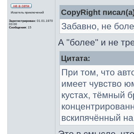
CopyRight писал(а)
Искатель приключений
Зарегистрирован:
01.01.1970
Забавно, не боле
03:00
Сообщения:
15
А "более" и не т
Цитата:
При том, что авт
имеет чувство ю
кустах, тёмный б
концентрированн
вскипячённый на
Это в смысле, что