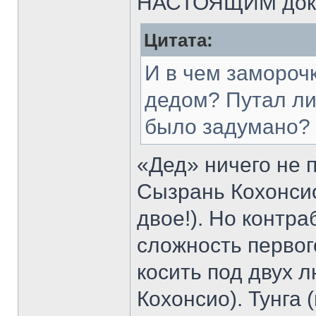
НАСТОЯЩИМ доку
Цитата:
И в чем замороч
дедом? Путал ли 
было задумано?
«Дед» ничего не п
Сызрань Кохонсио
двое!). Но контр
сложность перво
косить под двух л
Кохонсио). Тунга 