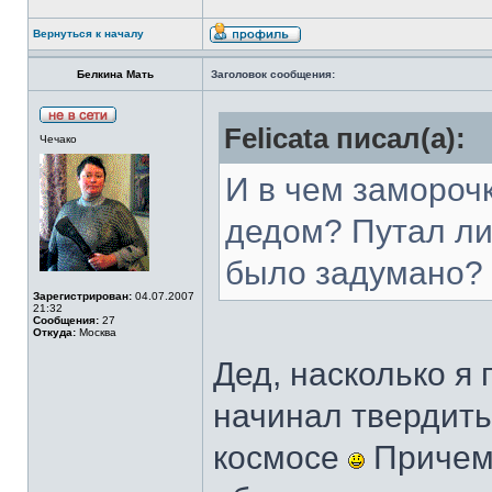
Вернуться к началу
Белкина Мать
Заголовок сообщения:
Felicata писал(а):
Чечако
И в чем замороч
дедом? Путал ли 
было задумано?
Зарегистрирован:
04.07.2007
21:32
Сообщения:
27
Откуда:
Москва
Дед, насколько я
начинал твердить 
космосе
Причем,