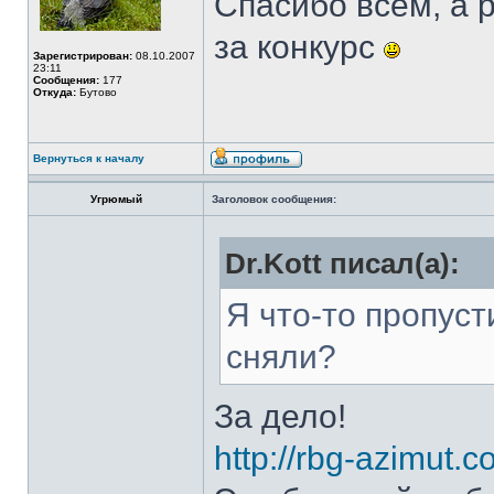
Спасибо всем, а 
за конкурс
Зарегистрирован:
08.10.2007
23:11
Сообщения:
177
Откуда:
Бутово
Вернуться к началу
Угрюмый
Заголовок сообщения:
Dr.Kott писал(а):
Я что-то пропус
сняли?
За дело!
http://rbg-azimut.c