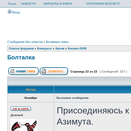
Титул
НОВОСТИ
ЖУРНАЛЫ И КНИГИ
"АРГОНАВТИ ВСЕСВІТУ"
Вход
Сообщения без ответов
|
Активные темы
Список форумов
»
Конкурсы
»
Архив
»
Космос-2008
Болталка
Страница
22
из
22
[ Сообщений: 327 ]
Автор
Колибри
Заголовок сообщения:
Присоединяюсь к
Домовой
Азимута.