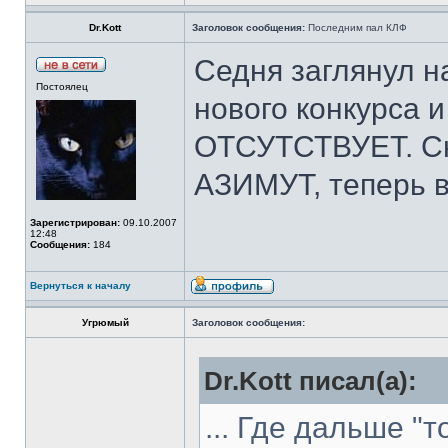
Dr.Kott
Заголовок сообщения:
Последним пал КЛФ
Седня заглянул н
Постоялец
нового конкурса
ОТСУТСТВУЕТ. Сн
АЗИМУТ, теперь в
Зарегистрирован:
09.10.2007
12:48
Сообщения:
184
Вернуться к началу
Угрюмый
Заголовок сообщения:
Dr.Kott писал(а):
... Где дальше "