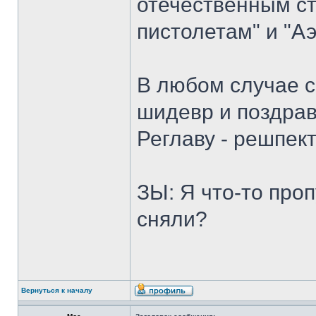
отечественным с
пистолетам" и "А
В любом случае 
шидевр и поздра
Реглаву - решпект
ЗЫ: Я что-то про
сняли?
Вернуться к началу