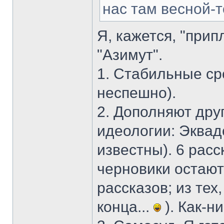
нас там весной-
Я, кажется, "прип
"Азимут".
1. Стабильные ср
неспешно).
2. Дополняют друг
идеологии: Эквад
известны). 6 расс
черновики остают
рассказов; из тех
конца...
). Как-н