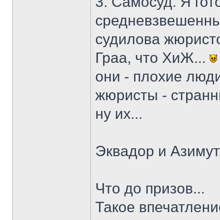
3. Самосуд. Я гот
средневзвешенным
судилова жюристо
Граа, что ХиЖ...
они - плохие люд
жюристы - странны
ну их...
Эквадор и Азимут
Что до призов...
Такое впечатлени