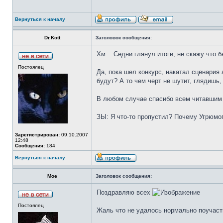
Вернуться к началу
Dr.Kott
Заголовок сообщения:
Хм... Седни глянул итоги, не скажу что 
Постоялец
Да, пока шел конкурс, накатал сценария
будут? А то чем черт не шутит, глядишь
В любом случае спасибо всем читавшим 
ЗЫ: Я что-то пропустил? Почему Угрюмог
Зарегистрирован:
09.10.2007
12:48
Сообщения:
184
Вернуться к началу
Moe
Заголовок сообщения:
Поздравляю всех
Постоялец
Жаль что не удалось нормально поучаств