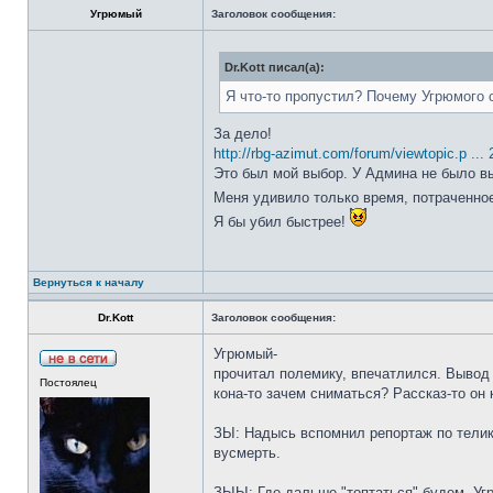
Угрюмый
Заголовок сообщения:
Dr.Kott писал(а):
Я что-то пропустил? Почему Угрюмого 
За дело!
http://rbg-azimut.com/forum/viewtopic.p ...
Это был мой выбор. У Админа не было в
Меня удивило только время, потраченно
Я бы убил быстрее!
Вернуться к началу
Dr.Kott
Заголовок сообщения:
Угрюмый-
прочитал полемику, впечатлился. Вывод 
Постоялец
кона-то зачем сниматься? Рассказ-то он 
ЗЫ: Надысь вспомнил репортаж по телику
вусмерть.
ЗЫЫ: Где дальше "топтаться" будем, Уг