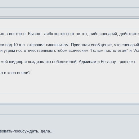
был в восторге. Вывод - либо контингент не тот, либо сценарий, действ
 аж под 10 а.л. отправил киношникам. Прислали сообщение, что сценари
, и утрем нос отечественным стебом всяческим "Голым пистолетам" и "А
мой шидевр и поздравляю победителей! Админам и Реглаву - решпект.
о с кона сняли?
овать-пообсуждать, дела...