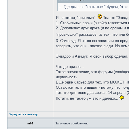
... Где дальше "топтаться" будем, Угр
Я, кажется, "приплыл".
Только "Эквадо
1. Стабильные сроки (в кайф готовиться
2. Дополняют друг друга (и по срокам и 
"провисших" рассказов; из тех, что или б
3. Самосуд. Я готов согласиться со сре
говорить, что они - плохие люди. Но осме
Эквадор и Азимут. Я свой выбор сделал.
Что до призов...
Такое впечатление, что форумы (сообщес
нервозность.
Ещё один барьер для тех, кто МОЖЕТ НЕ
Остаются те, кто пишет - потому что по-д
Так что для меня два срока - 14 апреля (
Кстати, не так-то уж это и далеко...
Вернуться к началу
mi-6
Заголовок сообщения: