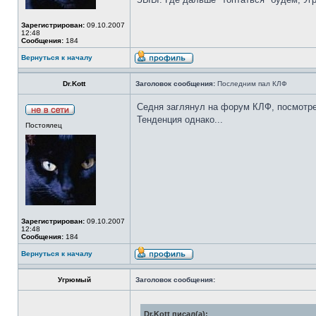
Зарегистрирован:
09.10.2007
12:48
Сообщения:
184
Вернуться к началу
Dr.Kott
Заголовок сообщения:
Последним пал КЛФ
Седня заглянул на форум КЛФ, посмотр
Тенденция однако...
Постоялец
Зарегистрирован:
09.10.2007
12:48
Сообщения:
184
Вернуться к началу
Угрюмый
Заголовок сообщения:
Dr.Kott писал(а):