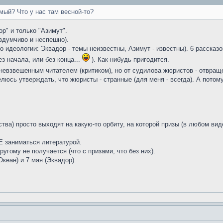
юмый? Что у нас там весной-то?
р" и только "Азимут".
 вдумчиво и неспешно).
по идеологии: Эквадор - темы неизвестны, Азимут - известны). 6 рассказ
ез начала, или без конца...
). Как-нибудь пригодится.
дневзвешенным читателем (критиком), но от судилова жюристов - отвраще
люсь утверждать, что жюристы - странные (для меня - всегда). А потому 
тва) просто выходят на какую-то орбиту, на которой призы (в любом ви
 заниматься литературой.
ругому не получается (что с призами, что без них).
Океан) и 7 мая (Эквадор).