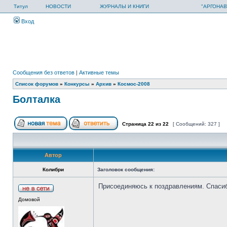
Титул
НОВОСТИ
ЖУРНАЛЫ И КНИГИ
"АРГОНАВ
Вход
Сообщения без ответов
|
Активные темы
Список форумов
»
Конкурсы
»
Архив
»
Космос-2008
Болталка
Страница
22
из
22
[ Сообщений: 327 ]
Автор
Колибри
Заголовок сообщения:
Присоединяюсь к поздравлениям. Спаси
Домовой