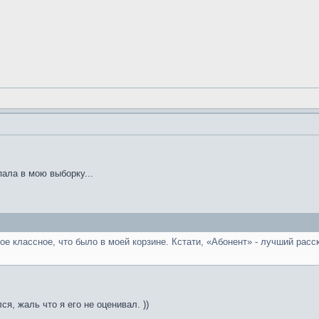
пала в мою выборку...
е классное, что было в моей корзине. Кстати, «Абонент» - лучший расс
я, жаль что я его не оценивал. ))