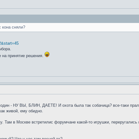
с кона сняли?
 2&start=45
ыбора.
е на принятие решения.
один - НУ ВЫ, БЛИН, ДАЕТЕ! И охота была так собачица? все-таки прал
как живой, ему обидно.
. Там в Москве встретилис форумчане какой-то игрушки, переругались 
рюмый? Что у нас там весной-то?