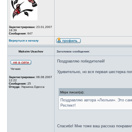
Зарегистрирован:
23.01.2007
18:39
Сообщения:
647
Вернуться к началу
Maksim Usachov
Заголовок сообщения:
Поздравляю победителей!
Чечако
Удивительно, но вся первая шестерка по
Зарегистрирован:
08.08.2007
12:22
Сообщения:
25
Откуда:
Украина,Одесса
Мёрк писал(а):
Поздравляю автора «Люльки». Это само
Респект!
Спасибо! Мне тоже ваш рассказ понравилс