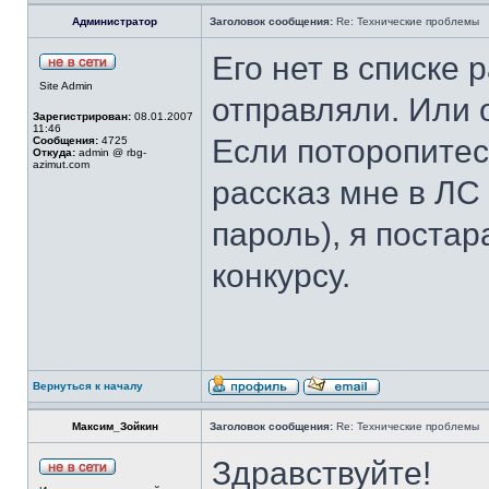
Администратор
Заголовок сообщения:
Re: Технические проблемы
Его нет в списке 
Site Admin
отправляли. Или 
Зарегистрирован:
08.01.2007
11:46
Если поторопитес
Сообщения:
4725
Откуда:
admin @ rbg-
azimut.com
рассказ мне в ЛС 
пароль), я постар
конкурсу.
Вернуться к началу
Максим_Зойкин
Заголовок сообщения:
Re: Технические проблемы
Здравствуйте!