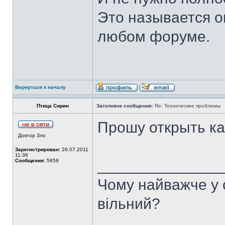
Это называется о
любом форуме.
Вернуться к началу
Птица Сирин
Заголовок сообщения:
Re: Технические проблемы
Прошу открыть к
Доктор Зло
Зарегистрирован:
26.07.2011
11:36
______________
Сообщения:
5658
Чому найважче у с
вільний?