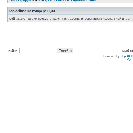
Список форумов
»
Конкурсы
»
Вопросы к Администрации
Кто сейчас на конференции
Сейчас этот форум просматривают: нет зарегистрированных пользователей и гости:
Найти:
Перейти
Powered by
phpBB
©
Рус