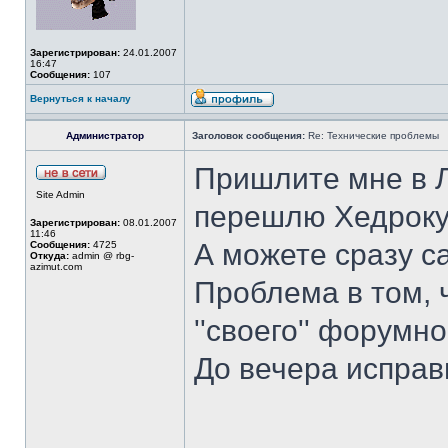
Зарегистрирован:
24.01.2007
16:47
Сообщения:
107
Вернуться к началу
Администратор
Заголовок сообщения:
Re: Технические проблемы
Пришлите мне в Л
Site Admin
перешлю Хедроку,
Зарегистрирован:
08.01.2007
11:46
А можете сразу с
Сообщения:
4725
Откуда:
admin @ rbg-
azimut.com
Проблема в том, 
''своего'' форумно
До вечера исправ