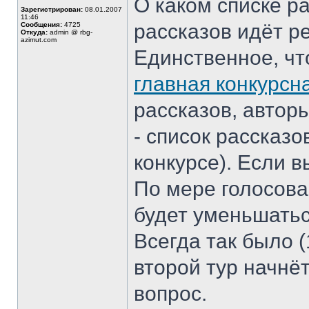
О каком списке р
Зарегистрирован:
08.01.2007
11:46
рассказов идёт р
Сообщения:
4725
Откуда:
admin @ rbg-
azimut.com
Единственное, чт
главная конкурсн
рассказов, автор
- список рассказ
конкурсе). Если вы
По мере голосова
будет уменьшатьс
Всегда так было (1
второй тур начнёт
вопрос.