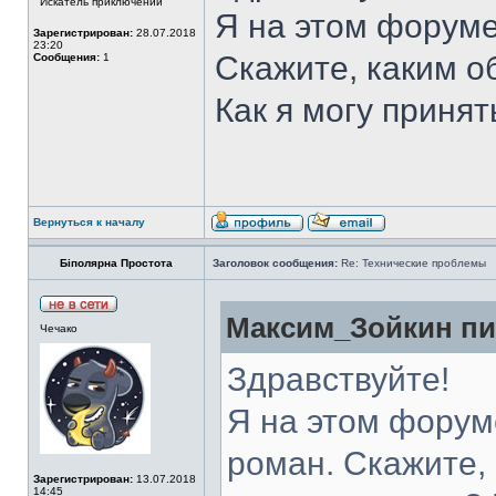
Искатель приключений
Я на этом форуме
Зарегистрирован:
28.07.2018
23:20
Скажите, каким о
Сообщения:
1
Как я могу принят
Вернуться к началу
Біполярна Простота
Заголовок сообщения:
Re: Технические проблемы
Максим_Зойкин пис
Чечако
Здравствуйте!
Я на этом форум
роман. Скажите,
Зарегистрирован:
13.07.2018
14:45