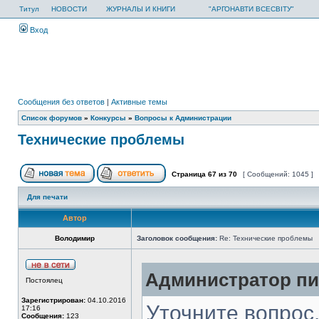
Титул
НОВОСТИ
ЖУРНАЛЫ И КНИГИ
"АРГОНАВТИ ВСЕСВІТУ"
Вход
Сообщения без ответов
|
Активные темы
Список форумов
»
Конкурсы
»
Вопросы к Администрации
Технические проблемы
Страница
67
из
70
[ Сообщений: 1045 ]
Для печати
Автор
Володимир
Заголовок сообщения:
Re: Технические проблемы
Администратор пис
Постоялец
Зарегистрирован:
04.10.2016
Уточните вопрос
17:16
Сообщения:
123