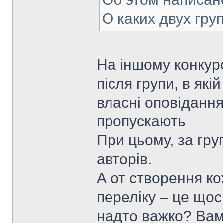
О каких двух гру
На іншому конкурс
після групи, в які
власні оповідання 
пропускають
При цьому, за гру
авторів.
А от створення ко
переліку – це щос
надто важко? Вам 