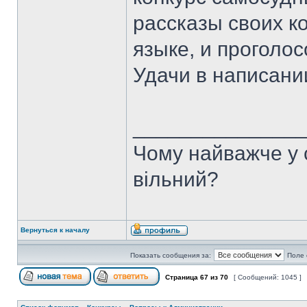
рассказы своих ко
языке, и проголо
Удачи в написани
______________
Чому найважче у с
вільний?
Вернуться к началу
Показать сообщения за:
Поле 
Страница
67
из
70
[ Сообщений: 1045 ]