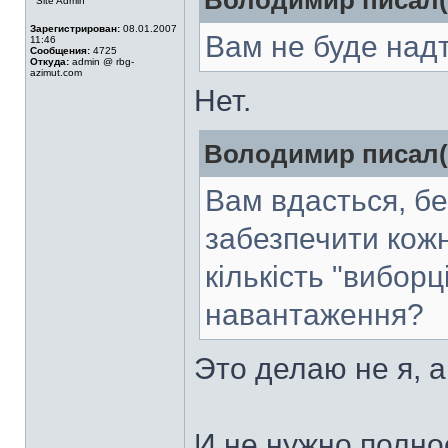
Володимир писал(
Site Admin
Зарегистрирован:
08.01.2007
Вам не буде над
11:46
Сообщения:
4725
Откуда:
admin @ rbg-
azimut.com
Нет.
Володимир писал(
Вам вдасться, бе
забезпечити кож
кількість "вибор
навантаження?
Это делаю не я, 
И не нужно полно