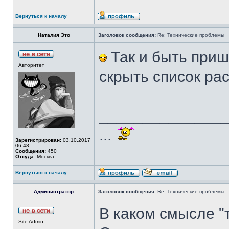
Вернуться к началу
Наталия Это
Заголовок сообщения:
Re: Технические проблемы
Так и быть приш
Авторитет
скрыть список ра
______________
...
Зарегистрирован:
03.10.2017
06:48
Сообщения:
450
Откуда:
Москва
Вернуться к началу
Администратор
Заголовок сообщения:
Re: Технические проблемы
В каком смысле "т
Site Admin