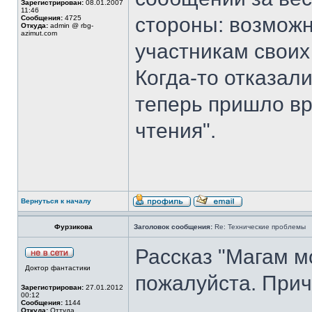
Зарегистрирован:
08.01.2007
11:46
стороны: возможн
Сообщения:
4725
Откуда:
admin @ rbg-
azimut.com
участникам своих
Когда-то отказали
теперь пришло вр
чтения".
Вернуться к началу
Фурзикова
Заголовок сообщения:
Re: Технические проблемы
Рассказ "Магам м
Доктор фантастики
пожалуйста. Прич
Зарегистрирован:
27.01.2012
00:12
Сообщения:
1144
Откуда:
Оттуда