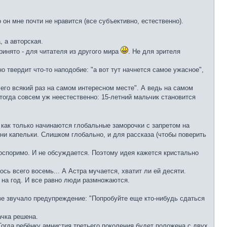
 он мне почти не нравится (все субъективно, естественно).
, а авторская.
принято - для читателя из другого мира
. Не для зрителя
 твердит что-то наподобие: "а вот тут начнется самое ужасное",
 его всякий раз на самом интересном месте". А ведь на самом
 тогда совсем уж неестественно: 15-летний мальчик становится
о как только начинаются глобальные заморочки с запретом на
 ни капельки. Слишком глобально, и для рассказа (чтобы поверить
еоспоримо. И не обсуждается. Поэтому идея кажется кристально
ось всего восемь... А Астра мучается, хватит ли ей десяти.
и на год. И все равно люди размножаются.
зе звучало предупреждение: "Попробуйте еще кто-нибудь сдаться
ачка решена.
 Тогда ребёнку амнистия третьего поколения будет положена с двух