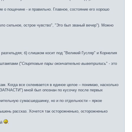
е о пощечине - и правильно. Главное, состояние его хорошо
ыло сильное, острое чувство", "Это был званый вечер"). Можно
 разгильдяя; б) слишком косит под "Великий Гусляр" и Корнелия
 штампами ("
Спиртовые пары окончательно выветрились
" - это
м. Когда все склеивается в единое целое – понимаю, насколько
("ЗАПЧАСТИ") мной был опознан по кусочку после первых
нительную сумасшедшинку, но и по отдельности – яркое
рышень рассказ. Хочется так осторожненько, осторожненько
ый
.