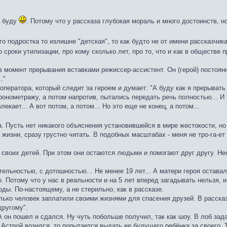
ь буду
. Потому что у рассказа глубокая мораль и много достоинств, но
го подростка то излишне "детская", то как будто не от имени рассказчика
 сроки утилизации, про кому сколько лет, про то, что и как в обществе 
 момент прерывания вставками режиссер-ассистент. Он (герой) постоянно
."
оператора, который следит за героем и думает: "А буду как я прерывать
хронометражу, а потом напротив, пытались передать речь полностью... И
екает... А вот потом, а потом... Но это еще не конец, а потом...
а. Пусть нет никакого объяснения установившейся в мире жестокости, н
жизни, сразу грустно читать. В подобных масштабах - меня не тро-га-ет
 своих детей. При этом они остаются людьми и помогают друг другу. Н
тельностью, с дотошностью... Не менее 19 лет... А матери героя оставал
о. Потому что у нас в реальности и на 5 лет вперед загадывать нельзя, 
ды. По-настоящему, а не стерильно, как в рассказе.
лько человек заплатили своими жизнями для спасения друзей. В расска
другому".
А он пошел и сдался. Ну чуть побольше получил, так как шоу. В лоб зад
с Астрой возился, то попытается выдать ее будущего ребёнка за своего.