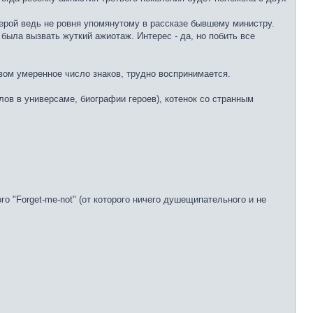
 Герой ведь не ровня упомянутому в рассказе бывшему министру.
была вызвать жуткий ажиотаж. Интерес - да, но побить все
ивом умеренное число знаков, трудно воспринимается.
лов в универсаме, биографии героев), котенок со странным
о "Forget-me-not" (от которого ничего душещипательного и не