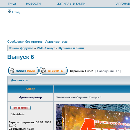
Титул
НОВОСТИ
ЖУРНАЛЫ И КНИГИ
"АРГОНАВ
Вход
Сообщения без ответов
|
Активные темы
Список форумов
»
РБЖ-Азимут
»
Журналы и Книги
Выпуск 6
Страница
1
из
2
[ Сообщений: 17 ]
Для печати
Автор
Администратор
Заголовок сообщения:
Выпуск 6
Site Admin
Зарегистрирован:
08.01.2007
11:46
Сообщения:
4725