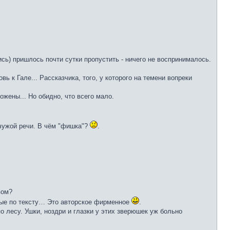
сь) пришлось почти сутки пропустить - ничего не воспринималось.
 к Гале... Рассказчика, того, у которого на темени вопреки
ложены... Но обидно, что всего мало.
 чужой речи. В чём "фишка"?
.
вом?
нные по тексту… Это авторское фирменное
.
о лесу. Ушки, ноздри и глазки у этих зверюшек уж больно