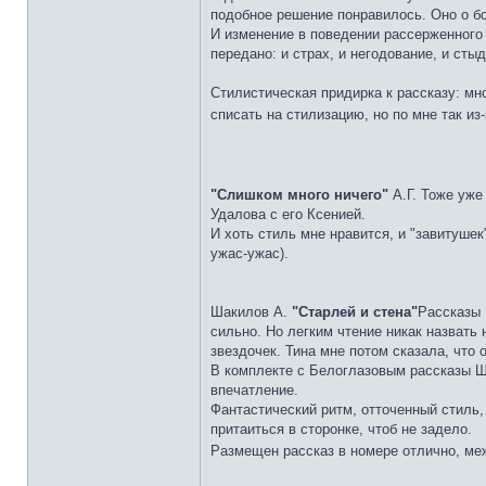
подобное решение понравилось. Оно о б
И изменение в поведении рассерженного 
передано: и страх, и негодование, и стыд
Стилистическая придирка к рассказу: мно
списать на стилизацию, но по мне так и
"Слишком много ничего"
А.Г. Тоже уже
Удалова с его Ксенией.
И хоть стиль мне нравится, и "завитуше
ужас-ужас).
Шакилов А.
"Старлей и стена"
Рассказы 
сильно. Но легким чтение никак назвать
звездочек. Тина мне потом сказала, что
В комплекте с Белоглазовым рассказы Ш
впечатление.
Фантастический ритм, отточенный стиль,
притаиться в сторонке, чтоб не задело.
Размещен рассказ в номере отлично, меж