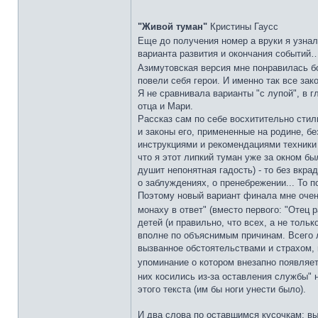
"Живой туман"
Кристины Гаусс
Еще до получения номер а вруки я узнал
варианта развития и окончания событий…
Азимутовская версия мне понравилась 
повели себя герои. И именно так все за
Я не сравнивала варианты "с лупой", в 
отца и Мари.
Рассказ сам по себе восхитительно сти
и законы его, примененные на родине, б
инструкциями и рекомендациями техники б
что я этот липкий туман уже за окном бы
душит непонятная гадость) - то без вкра
о заблуждениях, о пренебрежении... То 
Поэтому новый вариант финала мне очень
монаху в ответ" (вместо первого: "Отец 
детей (и правильно, что всех, а не толь
вполне по объяснимым причинам. Всего л
вызванное обстоятельствами и страхом, 
упоминание о котором внезапно появляетс
них косились из-за оставления службы" 
этого текста (им бы ноги унести было).
И два слова по оставшимся кусочкам: вы