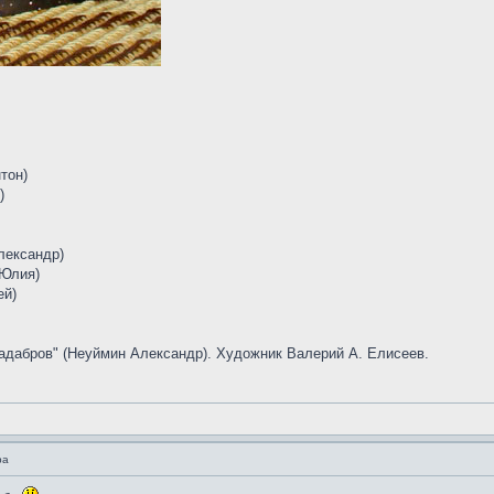
тон)
)
ександр)
Юлия)
ей)
адабров" (Неуймин Александр). Художник Валерий А. Елисеев.
ра