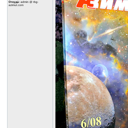
Откуда:
admin @ rbg-
azimut.com