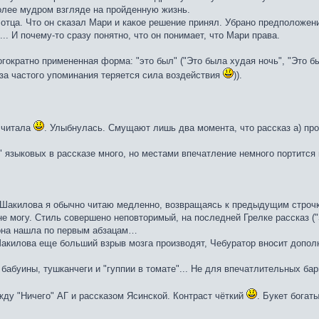
олее мудром взгляде на пройденную жизнь.
отца. Что он сказал Мари и какое решение принял. Убрано предположени
... И почему-то сразу понятно, что он понимает, что Мари права.
гократно примененная форма: "это был" ("Это была худая ночь", "Это б
з-за частого упоминания теряется сила воздействия
)).
 читала
. Улыбнулась. Смущают лишь два момента, что рассказ а) про
к" языковых в рассказе много, но местами впечатление немного портится
Шакилова я обычно читаю медленно, возвращаясь к предыдущим строчка
 не могу. Стиль совершено неповторимый, на последней Грелке рассказ 
 она нашла по первым абзацам…
акилова еще больший взрыв мозга производят, Чебуратор вносит допол
 бабуины, тушканчеги и "гуппии в томате"... Не для впечатлительных ба
ду "Ничего" АГ и рассказом Ясинской. Контраст чёткий
. Букет богат