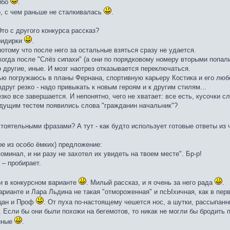
ибо
.
о, с чем раньше не сталкивалась
.
то c другого конкурса рассказ?
ридирки
.
потому что после него за остальные взяться сразу не удается.
когда после "Слёз сипахи" (а они по порядковому номеру вторыми попали
 другие, иные. И мозг наотрез отказывается переключаться.
ю погружаюсь в планы Фернана, спортивную карьеру Костика и его любовь
друг резко - надо привыкать к новым героям и к другим стилям...
езко все завершается. И непонятно, чего не хватает: все есть, кусочки с
удущим тестем появились слова "гражданин начальник"?
тоятельными фразами? А тут - как будто использует готовые ответы из
ое из особо ёмких) предложение:
поминал, и ни разу не захотел их увидеть на твоем месте". Бр-р!
 – пробирает.
и в конкурсном варианте
. Милый рассказ, и я очень за него рада
.
арианте и Лара Льдина не такая "отмороженная" и псЫхичная, как в пер
ацан и Проф
. От пуха по-настоящему чешется нос, а шутки, рассыпа
 Если бы они были похожи на бегемотов, то никак не могли бы бродить п
анные
.