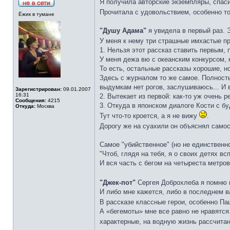
Я получила авторские экземпляры, спас
Прочитала с удовольствием, особенно т
Ёжик в тумане
"Душу Адама"
я увидела в первый раз. Э
У меня к нему три страшные имхастые п
1. Нельзя этот рассказ ставить первым, 
У меня дежа вю с океанским конкурсом, 
То есть, остальные рассказы хорошие, но
Здесь с журналом то же самое. Полность
выдумкам нет рогов, заслушиваюсь... И в
Зарегистрирован:
09.01.2007
16:31
2. Вытекает из первой: как-то уж очень р
Сообщения:
4215
3. Откуда в японском диалоге Кости с б
Откуда:
Москва
Тут что-то кроется, а я не вижу
.
Дорогу же на суахили он объяснял самос
Самое "убийственное" (но не единственн
"Чтоб, глядя на тебя, я о своих детях вс
И вся часть с бегом на четыреста метров
"Джек-пот"
Сергея Доброхлеба я помню 
И либо мне кажется, либо в последнем в
В рассказе классные герои, особенно П
А «бегемоты» мне все равно не нравятся.
характерные, на водную жизнь рассчит