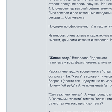
сторон: прощение обеих бабушек. Или еще
4. В супер-пупер высокий рейтинг именн
Либо зрители и все остальные передачи 
рекорды... Сомневаюсь.
Придирки по оформлению: а) в тексте гу
Из плюсов: очень живые и характерные п
именем, да и сама история интересная. 
"Живая вода"
Вячеслава Ледовского
(а почему у всех фамилия-имя, а только
Рассказ мне трудно воспринимать "отдел
осталось). Так "хвост" в голове и тянетс
Вопросы (просто так, недоумение по мере
Почему "обгрейд"? А не привычный "апгр
"Сил вежливо глянул". А куда пропало 
А "овечьими глазами" вместо "влажными,
За что так жестоко прилизан текст?