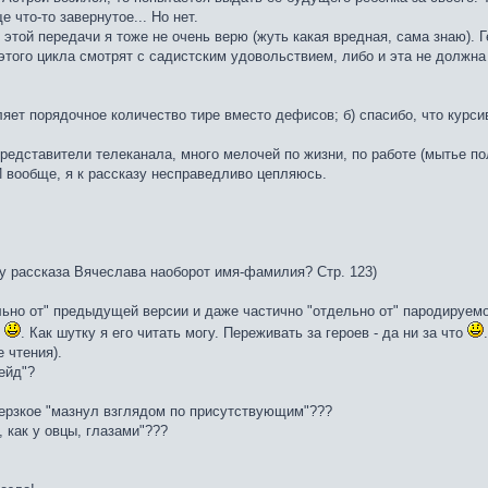
 что-то завернутое... Но нет.
о этой передачи я тоже не очень верю (жуть какая вредная, сама знаю).
этого цикла смотрят с садистским удовольствием, либо и эта не должна 
ляет порядочное количество тире вместо дефисов; б) спасибо, что курс
редставители телеканала, много мелочей по жизни, по работе (мытье по
И вообще, я к рассказу несправедливо цепляюсь.
 у рассказа Вячеслава наоборот имя-фамилия? Стр. 123)
ьно от" предыдущей версии и даже частично "отдельно от" пародируемог
я
. Как шутку я его читать могу. Переживать за героев - да ни за что
.
 чтения).
ейд"?
мерзкое "мазнул взглядом по присутствующим"???
 как у овцы, глазами"???