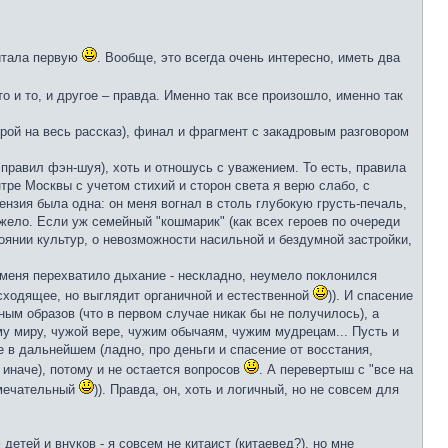
читала первую
. Вообще, это всегда очень интересно, иметь два
о и то, и другое – правда. Именно так все произошло, именно так
трой на весь рассказ), финал и фрагмент с закадровым разговором
равил фэн-шуя), хоть и отношусь с уважением. То есть, правила
тре Москвы с учетом стихий и сторон света я верю слабо, с
ензия была одна: он меня вогнал в столь глубокую грусть-печаль,
яжело. Если уж семейный "кошмарик" (как всех героев по очереди
тоянии культур, о невозможности насильной и бездумной застройки,
у меня перехватило дыхание - нескладно, неумело поклонился
оисходящее, но выглядит органичной и естественной
)). И спасение
ным образов (что в первом случае никак бы не получилось), а
у миру, чужой вере, чужим обычаям, чужим мудрецам... Пусть и
е в дальнейшем (ладно, про деньги и спасение от восстания,
 иначе), потому и не остается вопросов
. А перевертыш с "все на
амечательный
)). Правда, он, хоть и логичный, но не совсем для
тей и внуков - я совсем не китаист (китаевед?), но мне