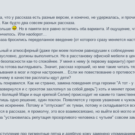
а, что у рассказа есть разные версии, и конечно, не удержалась, и про
 Как будто два совсем разных рассказа.
больше
. Но в памяти все равно остались оба варианта. И ощущение, чт
кончилось. Или наоборот…
глаза бросились переделанное введение (от которого сразу меняется нас
льный и атмосферный (даже при моем полном равнодушии к соблюдению п
езусловно, должны выполняться. Но в расстановку офисной мебели в цен
езопасности как-то спокойнее. У меня к нему (к первому варианту) прет
ла готова выглядывать. Значит, рассказ хороший, но мне такие читать т
дывания в мозг и порчи настроения... Если же повествование о противос
почему в качестве расплаты идут дети?
 понравился. Как ни странно, замена поведения отца героини "А тот - 
развернулся и с грохотом захлопнул за собой дверь") хоть и меняет пр
ко болящей Мари и еще крепкой Селин) происходит не каким-то таинствен
ишь одно решение, один поклон. Появляется у героев уважение к чужом
но искреннее. Потому и "отпускает" их туман, потому и складывается вс
я в рассказе, я промолчу, это все взаимосвязано, но выйти всё могло и
на "установилась репутация прозорливого человека с чутьем" совсем з
ступление про пигментные пятна и дряблую кожу заменено упоминанием де