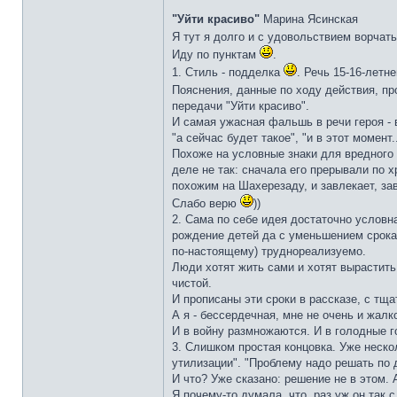
"Уйти красиво"
Марина Ясинская
Я тут я долго и с удовольствием ворчат
Иду по пунктам
.
1. Стиль - подделка
. Речь 15-16-летне
Пояснения, данные по ходу действия, про
передачи "Уйти красиво".
И самая ужасная фальшь в речи героя - в
"а сейчас будет такое", "и в этот момент..
Похоже на условные знаки для вредного 
деле не так: сначала его прерывали по 
похожим на Шахерезаду, и завлекает, завл
Слабо верю
))
2. Сама по себе идея достаточно условн
рождение детей да с уменьшением срока 
по-настоящему) труднореализуемо.
Люди хотят жить сами и хотят вырастить
чистой.
И прописаны эти сроки в рассказе, с тща
А я - бессердечная, мне не очень и жалк
И в войну размножаются. И в голодные го
3. Слишком простая концовка. Уже неско
утилизации". "Проблему надо решать по 
И что? Уже сказано: решение не в этом. 
Я почему-то думала, что, раз уж он так 