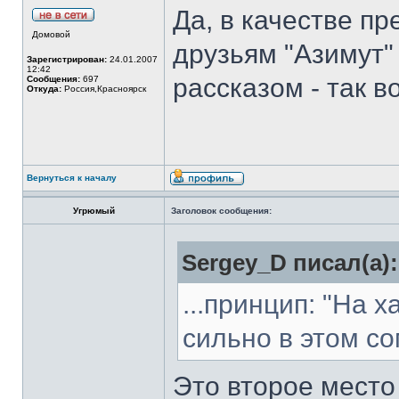
Да, в качестве п
Домовой
друзьям "Азимут" 
Зарегистрирован:
24.01.2007
12:42
рассказом - так в
Сообщения:
697
Откуда:
Россия,Красноярск
Вернуться к началу
Угрюмый
Заголовок сообщения:
Sergey_D писал(а):
...принцип: "На х
сильно в этом с
Это второе место