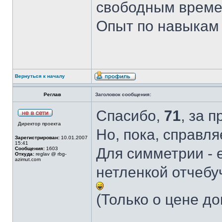
свободным време
Опыт по навыкам
Вернуться к началу
Реглав
Заголовок сообщения:
Спасибо,
71
, за 
Директор проекта
Но, пока, справля
Зарегистрирован:
10.01.2007
15:41
Для симметрии - е
Сообщения:
1603
Откуда:
reglav @ rbg-
azimut.com
нетленкой отчебу
(Только о цене д