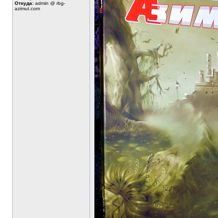
Откуда:
admin @ rbg-
azimut.com