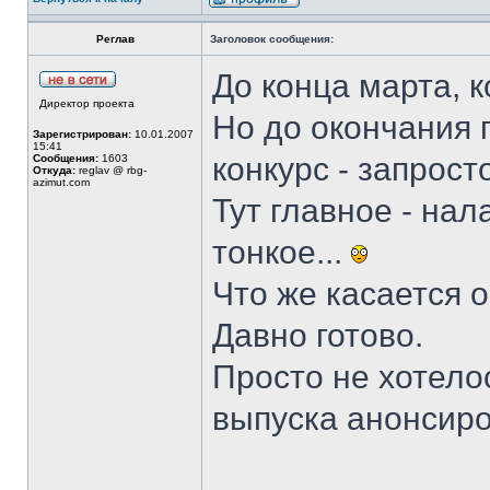
Реглав
Заголовок сообщения:
До конца марта, к
Директор проекта
Но до окончания
Зарегистрирован:
10.01.2007
15:41
конкурс - запросто
Сообщения:
1603
Откуда:
reglav @ rbg-
azimut.com
Тут главное - на
тонкое...
Что же касается о
Давно готово.
Просто не хотело
выпуска анонсир