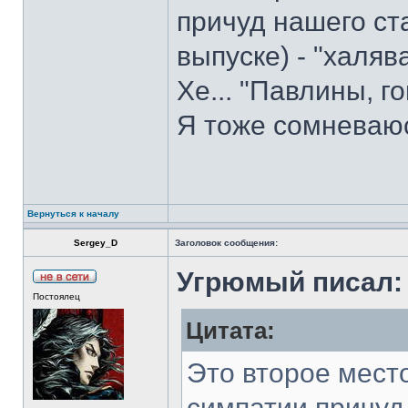
причуд нашего ст
выпуске) - "халяв
Хе... "Павлины, го
Я тоже сомневаюсь
Вернуться к началу
Sergey_D
Заголовок сообщения:
Угрюмый писал:
Постоялец
Цитата:
Это второе место
симпатии причуд