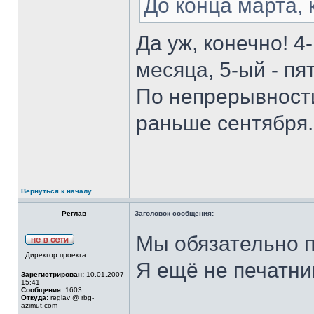
До конца марта, 
Да уж, конечно! 
месяца, 5-ый - пят
По непрерывности
раньше сентября
Вернуться к началу
Реглав
Заголовок сообщения:
Мы обязательно 
Директор проекта
Я ещё не печатник
Зарегистрирован:
10.01.2007
15:41
Сообщения:
1603
Откуда:
reglav @ rbg-
azimut.com