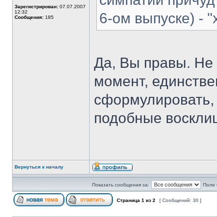
Зарегистрирован:
07.07.2007
12:32
6-ом выпуске) - 
Сообщения:
185
Да, Вы правы. Не
момент, единстве
сформулировать, э
подобные воскли
Вернуться к началу
Показать сообщения за:
Поле 
Страница
1
из
2
[ Сообщений: 30 ]