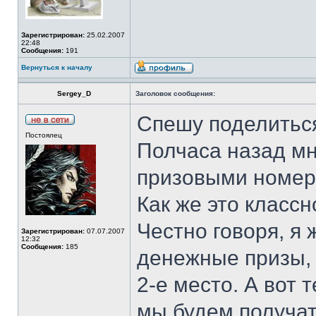
Зарегистрирован:
25.02.2007
22:48
Сообщения:
191
Вернуться к началу
Sergey_D
Заголовок сообщения:
Спешу поделитьс
Постоялец
Полчаса назад мн
призовыми номера
Как же это классн
Честно говоря, я 
Зарегистрирован:
07.07.2007
12:32
Сообщения:
185
денежные призы, 
2-е место. А вот 
мы будем получат