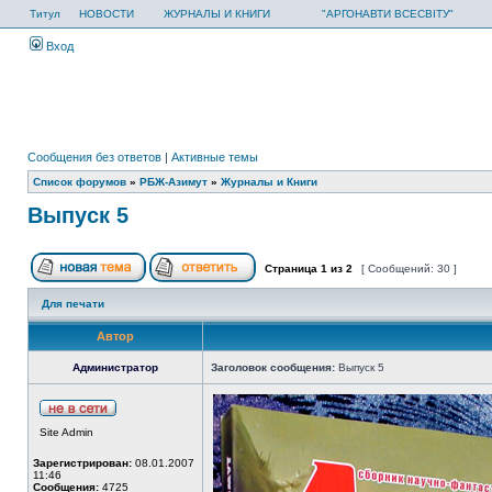
Титул
НОВОСТИ
ЖУРНАЛЫ И КНИГИ
"АРГОНАВТИ ВСЕСВІТУ"
Вход
Сообщения без ответов
|
Активные темы
Список форумов
»
РБЖ-Азимут
»
Журналы и Книги
Выпуск 5
Страница
1
из
2
[ Сообщений: 30 ]
Для печати
Автор
Администратор
Заголовок сообщения:
Выпуск 5
Site Admin
Зарегистрирован:
08.01.2007
11:46
Сообщения:
4725