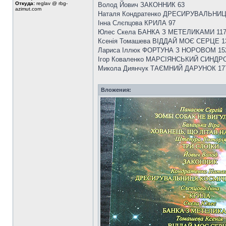
Откуда:
reglav @ rbg-
Волод Йович ЗАКОННИК 63
azimut.com
Наталя Кондратенко ДРЕСИРУВАЛЬНИ
Інна Слєпцова КРИЛА 97
Юлес Скела БАНКА З МЕТЕЛИКАМИ 11
Ксенія Томашева ВІДДАЙ МОЄ СЕРЦЕ 1
Лариса Іллюк ФОРТУНА З НОРОВОМ 15
Ігор Коваленко МАРСІЯНСЬКИЙ СИНДР
Микола Диянчук ТАЄМНИЙ ДАРУНОК 17
Вложения: