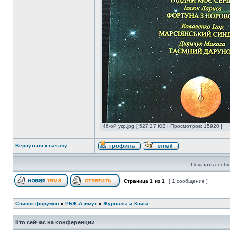
46-ой укр.jpg [ 527.27 KiB | Просмотров: 15920 ]
Вернуться к началу
Показать сообщ
Страница
1
из
1
[ 1 сообщение ]
Список форумов
»
РБЖ-Азимут
»
Журналы и Книги
Кто сейчас на конференции