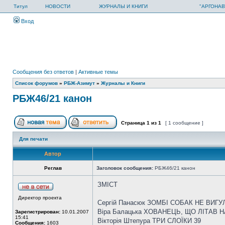
Титул
НОВОСТИ
ЖУРНАЛЫ И КНИГИ
"АРГОНАВ
Вход
Сообщения без ответов
|
Активные темы
Список форумов
»
РБЖ-Азимут
»
Журналы и Книги
РБЖ46/21 канон
Страница
1
из
1
[ 1 сообщение ]
Для печати
Автор
Реглав
Заголовок сообщения:
РБЖ46/21 канон
ЗМІСТ
Директор проекта
Сергій Панасюк ЗОМБІ СОБАК НЕ ВИГ
Віра Балацька ХОВАНЕЦЬ, ЩО ЛІТАВ Н
Зарегистрирован:
10.01.2007
15:41
Вікторія Штепура ТРИ СЛОЇКИ 39
Сообщения:
1603