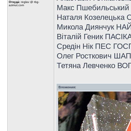
Откуда:
reglav @ rbg-
Макс Пшебильськи
azimut.com
Наталя Козелецьк
Микола Диянчук НА
Віталій Геник ПАСІК
Средін Нік ПЕС ГОС
Олег Росткович ША
Тетяна Левченко В
Вложения: