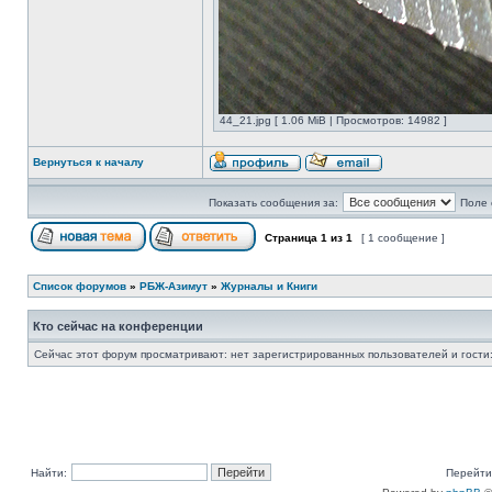
44_21.jpg [ 1.06 MiB | Просмотров: 14982 ]
Вернуться к началу
Показать сообщения за:
Поле 
Страница
1
из
1
[ 1 сообщение ]
Список форумов
»
РБЖ-Азимут
»
Журналы и Книги
Кто сейчас на конференции
Сейчас этот форум просматривают: нет зарегистрированных пользователей и гости:
Найти:
Перейти