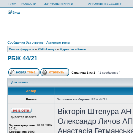
Титул
НОВОСТИ
ЖУРНАЛЫ И КНИГИ
"АРГОНАВТИ ВСЕСВІТУ"
Вход
Сообщения без ответов
|
Активные темы
Список форумов
»
РБЖ-Азимут
»
Журналы и Книги
РБЖ 44/21
Страница
1
из
1
[ 1 сообщение ]
Для печати
Автор
Реглав
Заголовок сообщения:
РБЖ 44/21
Вікторія Штепура А
Директор проекта
Олександр Личов А
Зарегистрирован:
10.01.2007
Анастасія Гетмансь
15:41
Сообщения:
1603