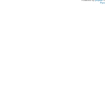
Powered by
phpBB
©
Рус