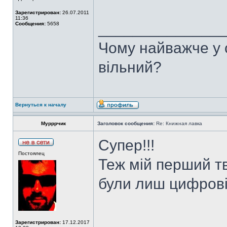
Зарегистрирован:
26.07.2011
11:36
______________
Сообщения:
5658
Чому найважче у с
вільний?
Вернуться к началу
Мурррчик
Заголовок сообщения:
Re: Книжная лавка
Супер!!!
Постоялец
Теж мій перший тв
були лиш цифрові
Зарегистрирован:
17.12.2017