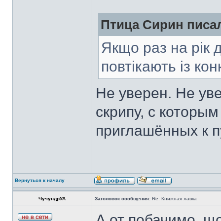
Птица Сирин писал
Якщо раз на рік 
повтікають із кон
Не уверен. Не уве
скрипу, с которы
приглашённых к п
Вернуться к началу
ЧучундрУА
Заголовок сообщения:
Re: Книжная лавка
А от побачимо, щ