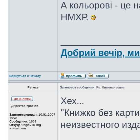
А кольорові - це 
НМХР.
______________
Добрий вечір, ми
Вернуться к началу
Реглав
Заголовок сообщения:
Re: Книжная лавка
Хех...
Директор проекта
"Книжко без картин
Зарегистрирован:
10.01.2007
15:41
неизвестного изд
Сообщения:
1603
Откуда:
reglav @ rbg-
azimut.com