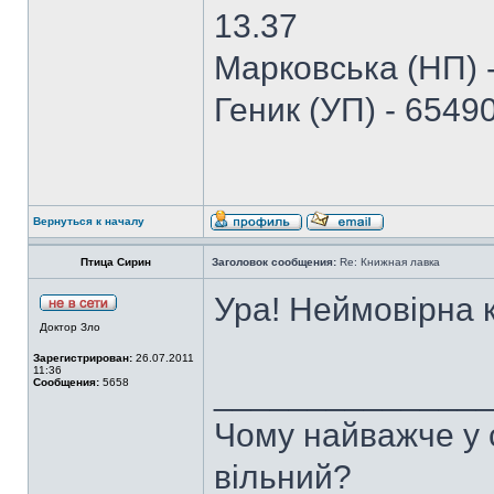
13.37
Марковська (НП) 
Геник (УП) - 654
Вернуться к началу
Птица Сирин
Заголовок сообщения:
Re: Книжная лавка
Ура! Неймовірна 
Доктор Зло
Зарегистрирован:
26.07.2011
11:36
______________
Сообщения:
5658
Чому найважче у с
вільний?