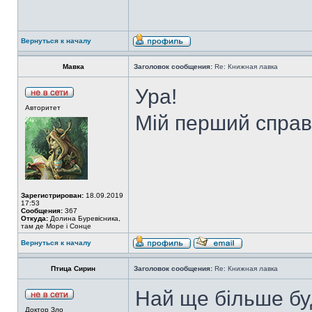
Вернуться к началу
Мавка
Заголовок сообщения:
Re: Книжная лавка
Ура!
Авторитет
Мій перший справ
Зарегистрирован:
18.09.2019
17:53
Сообщения:
367
Откуда:
Долина Буревісника,
там де Море і Сонце
Вернуться к началу
Птица Сирин
Заголовок сообщения:
Re: Книжная лавка
Най ще більше б
Доктор Зло