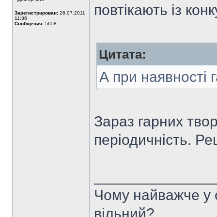
повтікають із конк
Зарегистрирован:
26.07.2011
11:36
Сообщения:
5658
Цитата:
А при наявності га
Зараз гарних твор
періодичність. Ре
______________
Чому найважче у с
вільний?