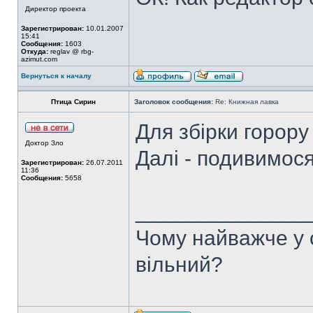
Директор проекта
Зарегистрирован:
10.01.2007
15:41
Сообщения:
1603
Откуда:
reglav @ rbg-
azimut.com
Вернуться к началу
Птица Сирин
Заголовок сообщения:
Re: Книжная лавка
Для збірки горору
Доктор Зло
Далі - подивимос
Зарегистрирован:
26.07.2011
11:36
Сообщения:
5658
______________
Чому найважче у с
вільний?