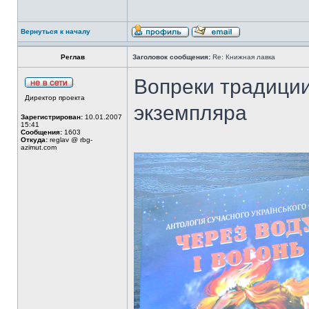
Вернуться к началу
Реглав
Заголовок сообщения:
Re: Книжная лавка
Вопреки традиции
Директор проекта
экземпляра
Зарегистрирован:
10.01.2007
15:41
Сообщения:
1603
Откуда:
reglav @ rbg-
azimut.com