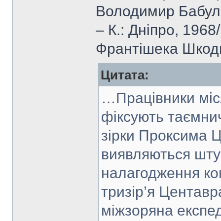
Володимир Бабула.
– К.: Дніпро, 196
Франтішека Шкоди
Цитата:
…Працівники міс
фіксують таємнич
зірки Проксима Ц
виявляються шту
налагодження кон
тризір’я Центавр
міжзоряна експе