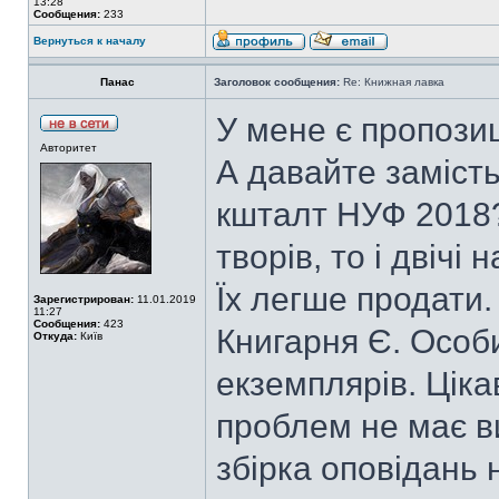
13:28
Сообщения:
233
Вернуться к началу
Панас
Заголовок сообщения:
Re: Книжная лавка
У мене є пропозиц
Авторитет
А давайте замість
кшталт НУФ 2018? 
творів, то і двічі 
Їх легше продати.
Зарегистрирован:
11.01.2019
11:27
Сообщения:
423
Книгарня Є. Особ
Откуда:
Київ
екземплярів. Ціка
проблем не має ви
збірка оповідань 