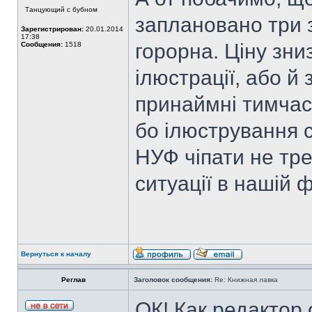
Танцующий с бубном
заплановано три з
Зарегистрирован:
20.01.2014
17:38
горорна. Ціну зни
Сообщения:
1518
ілюстрації, або й
принаймні тимчас
бо ілюстрування с
НУФ чіпати не тре
ситуації в нашій 
Вернуться к началу
Реглав
Заголовок сообщения:
Re: Книжная лавка
ОК! Как редактор 