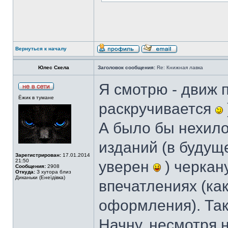
Вернуться к началу
Юлес Скела
Заголовок сообщения:
Re: Книжная лавка
Я смотрю - движ 
Ёжик в тумане
раскручивается
А было бы нехил
изданий (в будущ
Зарегистрирован:
17.01.2014
21:50
уверен
) черкан
Сообщения:
2908
Откуда:
З хутора близ
Диканьки (Енеїдівка)
впечатлениях (как
оформления). Так
Начну, несмотря на