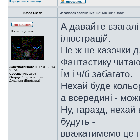
Вернуться к началу
Юлес Скела
Заголовок сообщения:
Re: Книжная лавка
А давайте взагал
Ёжик в тумане
ілюстрацій.
Це ж не казочки д
Фантастику читаю
Зарегистрирован:
17.01.2014
21:50
Їм і ч/б забагато.
Сообщения:
2908
Откуда:
З хутора близ
Диканьки (Енеїдівка)
Нехай буде кольо
а всередині - мож
Ну, гаразд, нехай 
будуть -
вважатимемо це 