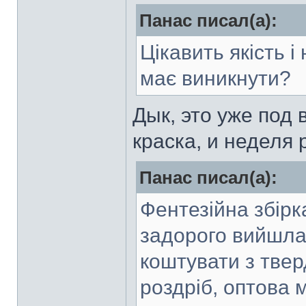
Панас писал(а):
Цікавить якість 
має виникнути?
Дык, это уже под 
краска, и неделя 
Панас писал(а):
Фентезійна збірк
задорого вийшла.
коштувати з твер
роздріб, оптова 