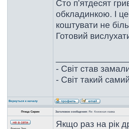
Сто п'ятдесят гр
обкладинкою. І це
коштувати не біль
Готовий вислухати
______________
- Світ став замал
- Світ такий сами
Вернуться к началу
Птица Сирин
Заголовок сообщения:
Re: Книжная лавка
Якщо раз на рік д
Доктор Зло