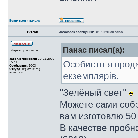
Вернуться к началу
Реглав
Заголовок сообщения:
Re: Книжная лавка
Панас писал(а):
Директор проекта
Зарегистрирован:
10.01.2007
Особисто я прод
15:41
Сообщения:
1603
Откуда:
reglav @ rbg-
azimut.com
екземплярів.
"Зелёный свет"
Можете сами собра
вам изготовлю 50 
В качестве пробн