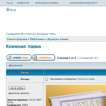
Титул
НОВОСТИ
ЖУРНАЛЫ И КНИГИ
"АРГОНАВТИ ВСЕСВІТУ"
Вход
Сообщения без ответов
|
Активные темы
Список форумов
»
РБЖ-Азимут
»
Журналы и Книги
Книжная лавка
Страница
1
из
3
[ Сообщений: 45 ]
Для печати
Автор
Заголовок сообщения:
Книжная лавка
Реглав
Директор проекта
Зарегистрирован:
10.01.2007
15:41
Сообщения:
1603