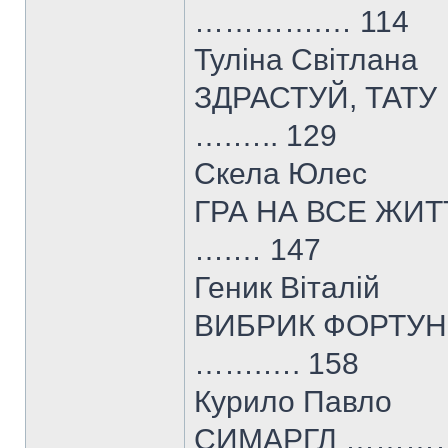
………….… 114
Туліна Світлана
ЗДРАСТУЙ, Т
….….. 129
Скела Юлес
ГРА НА ВСЕ 
….… 147
Геник Віталій
ВИБРИК ФОРТ
…….…. 158
Курило Павло
СИМАРГЛ ……