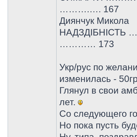
……….…. 167
Диянчук Микола
НАДЗДІБНІСТ
………… 173
Укр/рус по желан
изменилась - 50гр
Глянул в свои амб
лет.
Со следующего го
Но пока пусть буд
Ну, типа, поздра