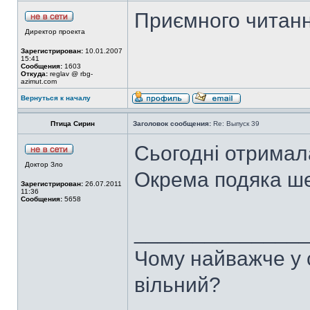
Приємного читан
Директор проекта
Зарегистрирован:
10.01.2007
15:41
Сообщения:
1603
Откуда:
reglav @ rbg-
azimut.com
Вернуться к началу
Птица Сирин
Заголовок сообщения:
Re: Выпуск 39
Сьогодні отримал
Доктор Зло
Окрема подяка ше
Зарегистрирован:
26.07.2011
11:36
Сообщения:
5658
______________
Чому найважче у с
вільний?