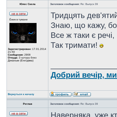
Юлес Скела
Заголовок сообщения:
Re: Выпуск 39
Тридцять дев'яти
Ёжик в тумане
Знаю, що кажу, б
Все ж таки є речі
Так тримати!
Зарегистрирован:
17.01.2014
21:50
Сообщения:
2908
Откуда:
З хутора близ
Диканьки (Енеїдівка)
______________
Добрий вечір, ми
Вернуться к началу
Реглав
Заголовок сообщения:
Re: Выпуск 39
Наверняка, уже кт