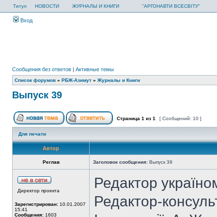
Титул
НОВОСТИ
ЖУРНАЛЫ И КНИГИ
"АРГОНАВТИ ВСЕСВІТУ"
Вход
Сообщения без ответов
|
Активные темы
Список форумов
»
РБЖ-Азимут
»
Журналы и Книги
Выпуск 39
Страница
1
из
1
[ Сообщений: 10 ]
Для печати
Автор
Реглав
Заголовок сообщения:
Выпуск 39
Редактор україном
Директор проекта
Редактор-консульт
Зарегистрирован:
10.01.2007
15:41
Сообщения:
1603