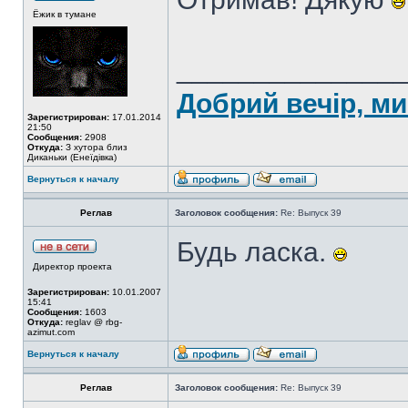
Ёжик в тумане
______________
Добрий вечір, ми
Зарегистрирован:
17.01.2014
21:50
Сообщения:
2908
Откуда:
З хутора близ
Диканьки (Енеїдівка)
Вернуться к началу
Реглав
Заголовок сообщения:
Re: Выпуск 39
Будь ласка.
Директор проекта
Зарегистрирован:
10.01.2007
15:41
Сообщения:
1603
Откуда:
reglav @ rbg-
azimut.com
Вернуться к началу
Реглав
Заголовок сообщения:
Re: Выпуск 39