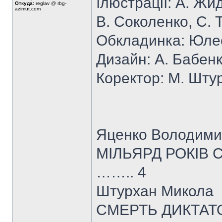
Ілюстрації: А. Жи
Откуда:
reglav @ rbg-
azimut.com
В. Соколенко, С. 
Обкладинка: Юле
Дизайн: А. Бабен
Коректор: М. Шту
Яценко Володим
МІЛЬЯРД РОКІ
…….. 4
Штурхан Микола
СМЕРТЬ ДИКТ