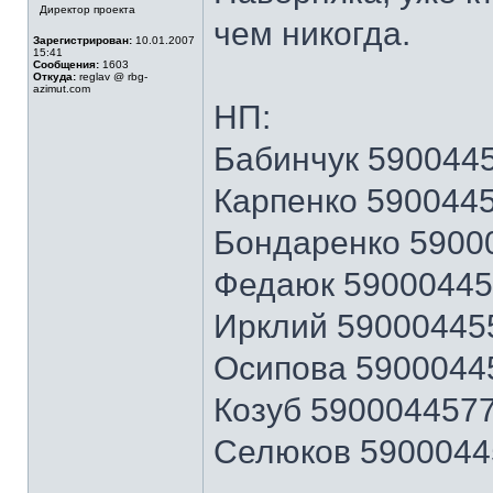
Директор проекта
чем никогда.
Зарегистрирован:
10.01.2007
15:41
Сообщения:
1603
Откуда:
reglav @ rbg-
azimut.com
НП:
Бабинчук 590044
Карпенко 590044
Бондаренко 5900
Федаюк 5900044
Ирклий 59000445
Осипова 5900044
Козуб 590004457
Селюков 5900044