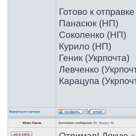
Готово к отправке
Панасюк (НП)
Соколенко (НП)
Курило (НП)
Геник (Укрпочта)
Левченко (Укрпоч
Карацупа (Укрпоч
Вернуться к началу
Юлес Скела
Заголовок сообщения:
Re: Выпуск 39
Отримав! Дякую