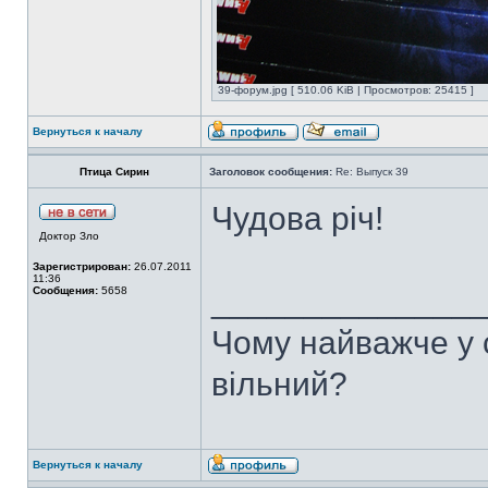
39-форум.jpg [ 510.06 KiB | Просмотров: 25415 ]
Вернуться к началу
Птица Сирин
Заголовок сообщения:
Re: Выпуск 39
Чудова річ!
Доктор Зло
Зарегистрирован:
26.07.2011
11:36
______________
Сообщения:
5658
Чому найважче у с
вільний?
Вернуться к началу