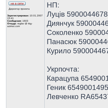
НП:
Директор проекта
Луців 590004467
Зарегистрирован:
10.01.2007
15:41
Диянчук 5900044
Сообщения:
1603
Откуда:
reglav @ rbg-
azimut.com
Соколенко 59000
Панасюк 5900044
Курило 59000446
Укрпочта:
Карацупа 654900
Геник 654900149
Левченко RA654