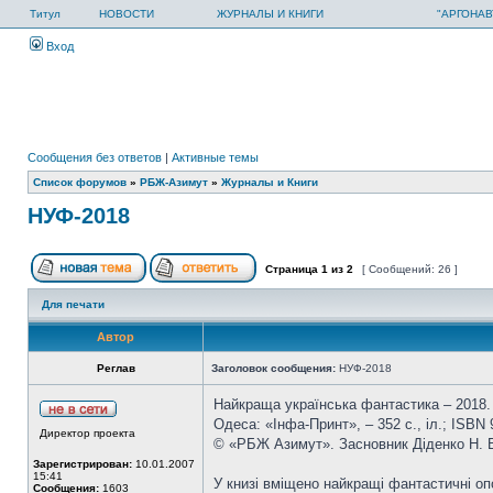
Титул
НОВОСТИ
ЖУРНАЛЫ И КНИГИ
"АРГОНАВ
Вход
Сообщения без ответов
|
Активные темы
Список форумов
»
РБЖ-Азимут
»
Журналы и Книги
НУФ-2018
Страница
1
из
2
[ Сообщений: 26 ]
Для печати
Автор
Реглав
Заголовок сообщения:
НУФ-2018
Найкраща українська фантастика – 2018. 
Одеса: «Інфа-Принт», – 352 с., іл.; ISBN
Директор проекта
© «РБЖ Азимут». Засновник Діденко Н. 
Зарегистрирован:
10.01.2007
15:41
У книзі вміщено найкращі фантастичні опо
Сообщения:
1603