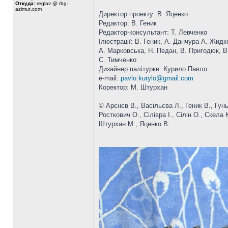
Откуда:
reglav @ rbg-
azimut.com
Директор проекту: В. Яценко
Редактор: В. Геник
Редактор-консультант: Т. Левченко
Ілюстрації: В. Геник, А. Данчура А. Жидк
А. Марковська, Н. Педан, В. Пригодюк, В
С. Тимченко
Дизайнер палітурки: Курило Павло
e-mail:
pavlo.kurylo@gmail.com
Коректор: М. Штурхан
© Арєнєв В., Васільєва Л., Геник В., Гун
Росткович О., Сілівра І., Сілін О., Скел
Штурхан М., Яценко В.