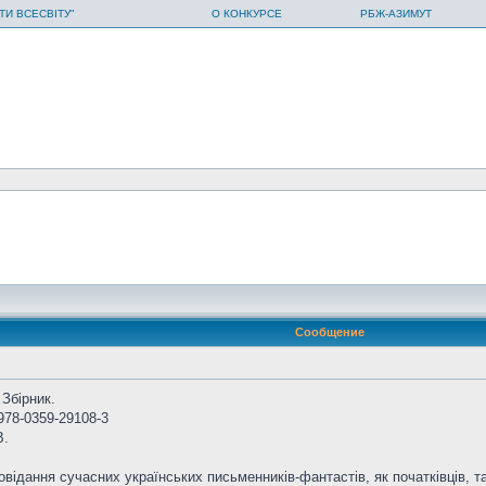
ТИ ВСЕСВІТУ"
О КОНКУРСЕ
РБЖ-АЗИМУТ
Сообщение
Збірник.
 978-0359-29108-3
В.
відання сучасних українських письменників-фантастів, як початківців, так