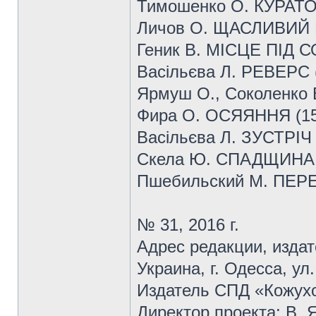
Тимошенко О. КУРАТОР
Личов О. ЩАСЛИВИЙ К
Геник В. МІСЦЕ ПІД 
Васільєва Л. РЕВЕРС 
Ярмуш О., Соколенко 
Фира О. ОСЯЯННЯ (15
Васільєва Л. ЗУСТРІЧ 
Скела Ю. СПАДЩИНА 
Пшебильский М. ПЕР
№ 31, 2016 г.
Адрес редакции, издат
Украина, г. Одесса, ул
Издатель СПД «Кожухо
Директор проекта: В. 