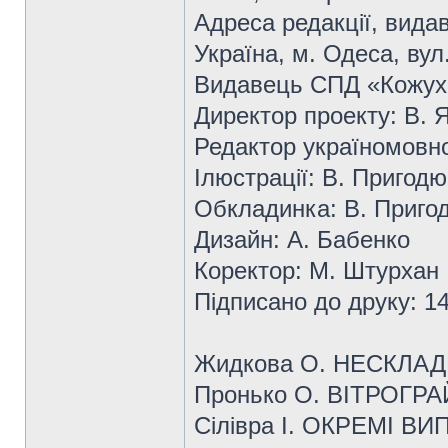
Адреса редакції, вида
Україна, м. Одеса, вул
Видавець СПД «Кожухо
Директор проекту: В. 
Редактор україномовної
Ілюстрації: В. Пригодю
Обкладинка: В. Пригод
Дизайн: А. Бабенко
Коректор: М. Штурхан
Підписано до друку: 1
Жидкова О. НЕСКЛАД
Пронько О. ВІТРОГРАЙ
Сілівра І. ОКРЕМІ В