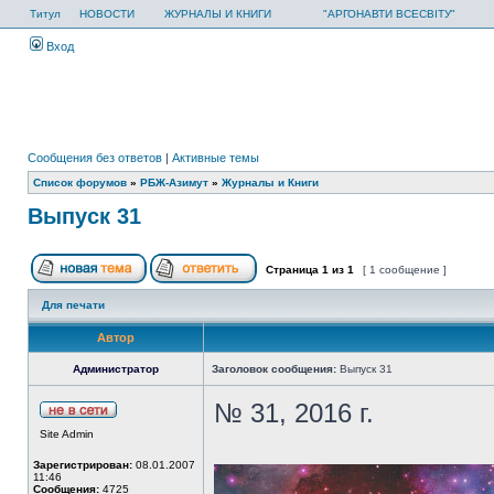
Титул
НОВОСТИ
ЖУРНАЛЫ И КНИГИ
"АРГОНАВТИ ВСЕСВІТУ"
Вход
Сообщения без ответов
|
Активные темы
Список форумов
»
РБЖ-Азимут
»
Журналы и Книги
Выпуск 31
Страница
1
из
1
[ 1 сообщение ]
Для печати
Автор
Администратор
Заголовок сообщения:
Выпуск 31
№ 31, 2016 г.
Site Admin
Зарегистрирован:
08.01.2007
11:46
Сообщения:
4725