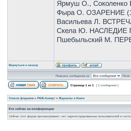
Ярмуш О., Соколенко
Фыра О. ОЗАРЕНИЕ (
Васильева Л. ВСТРЕЧА
Скела Ю. НАСЛЕДИЕ 
Пшебыльский М. ПЕР
Вернуться к началу
Показать сообщения за:
Поле 
Страница
1
из
1
[ 1 сообщение ]
Список форумов
»
РБЖ-Азимут
»
Журналы и Книги
Кто сейчас на конференции
Сейчас этот форум просматривают: нет зарегистрированных пользователей и гости: