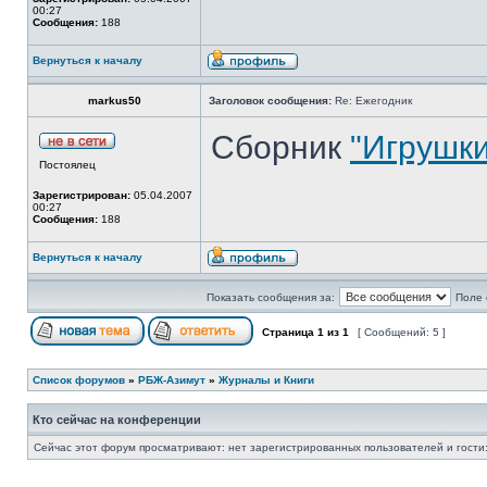
00:27
Сообщения:
188
Вернуться к началу
markus50
Заголовок сообщения:
Re: Ежегодник
Сборник
"Игрушки
Постоялец
Зарегистрирован:
05.04.2007
00:27
Сообщения:
188
Вернуться к началу
Показать сообщения за:
Поле 
Страница
1
из
1
[ Сообщений: 5 ]
Список форумов
»
РБЖ-Азимут
»
Журналы и Книги
Кто сейчас на конференции
Сейчас этот форум просматривают: нет зарегистрированных пользователей и гости: