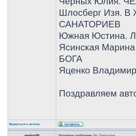
Черных Юлия. 
Шлосберг Изя. 
САНАТОРИЕВ
Южная Юстина.
Ясинская Марин
БОГА
Яценко Владими
Поздравляем авт
Вернуться к началу
markus50
Заголовок сообщения:
Re: Ежегодник