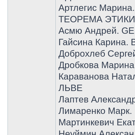
Артлегис Марин
ТЕОРЕМА ЭТИК
Асмю Андрей. GE
Гайсина Карина
Доброхлеб Серге
Дробкова Марин
Караванова Нат
ЛЬВЕ
Лаптев Александ
Лимаренко Мар
Мартинкевич Ек
Неуймин Алекса