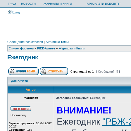
Титул
НОВОСТИ
ЖУРНАЛЫ И КНИГИ
"АРГОНАВТИ ВСЕСВІТУ"
Вход
Сообщения без ответов
|
Активные темы
Список форумов
»
РБЖ-Азимут
»
Журналы и Книги
Ежегодник
Страница
1
из
1
[ Сообщений: 5 ]
Для печати
Автор
markus50
Заголовок сообщения:
Ежегодник
ВНИМАНИЕ!
Постоялец
Ежегодник
"РБЖ-
Зарегистрирован:
05.04.2007
00:27
Сообщения:
188