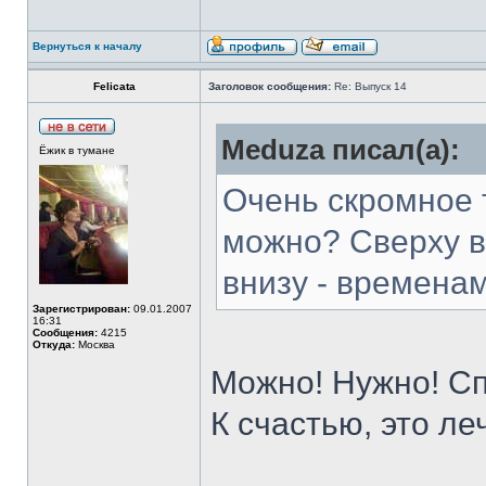
Вернуться к началу
Felicata
Заголовок сообщения:
Re: Выпуск 14
Meduza писал(а):
Ёжик в тумане
Очень скромное 
можно? Сверху вс
внизу - временам
Зарегистрирован:
09.01.2007
16:31
Сообщения:
4215
Откуда:
Москва
Можно! Нужно! Сп
К счастью, это ле