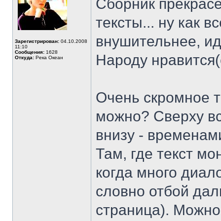
Сборник прекрас
тексты... ну как в
внушительнее, ид
Зарегистрирован:
04.10.2008
11:10
Сообщения:
1628
Народу нравится(
Откуда:
Река Океан
Очень скромное т
можно? Сверху вс
внизу - временам
Там, где текст м
когда много диал
словно отбой дали
страница). Можно 