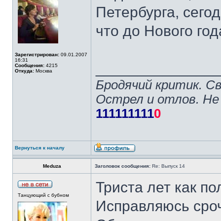
Петербурга, сего
что до Нового го
Зарегистрирован:
09.01.2007
16:31
______________
Сообщения:
4215
Откуда:
Москва
Бродячий критик. С
Острел и отлов. Не
111111111
0
Вернуться к началу
Meduza
Заголовок сообщения:
Re: Выпуск 14
Триста лет как по
Танцующий с бубном
Исправляюсь сро