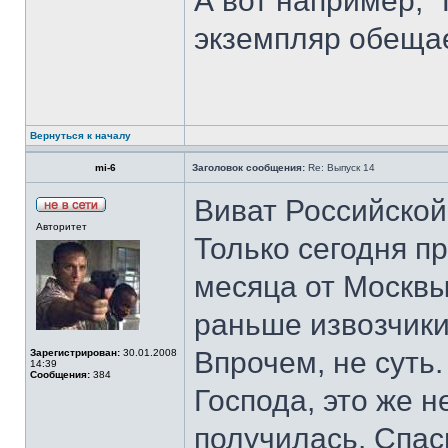
А вот например, 
экземпляр обещае
Вернуться к началу
mi-6
Заголовок сообщения:
Re: Выпуск 14
Виват Российской
Авторитет
Только сегодня 
месяца от Москвы
раньше извозчик
Впрочем, не суть.
Зарегистрирован:
30.01.2008
14:39
Сообщения:
384
Господа, это же 
получилась. Спас