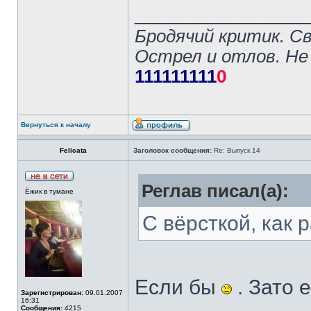
______________
Бродячий критик. С
Острел и отлов. Не
111111111
0
Вернуться к началу
Felicata
Заголовок сообщения:
Re: Выпуск 14
Реглав писал(а):
Ёжик в тумане
С вёрсткой, как 
Если бы
. Зато 
Зарегистрирован:
09.01.2007
16:31
Сообщения:
4215