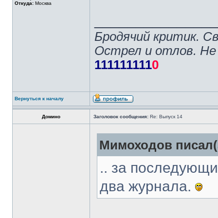
Откуда:
Москва
______________
Бродячий критик. С
Острел и отлов. Не
111111111
0
Вернуться к началу
Домино
Заголовок сообщения:
Re: Выпуск 14
Мимоходов писал(
.. за последующ
два журнала.