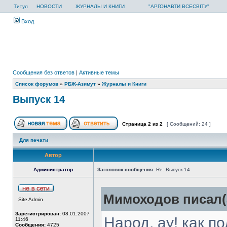
Титул
НОВОСТИ
ЖУРНАЛЫ И КНИГИ
"АРГОНАВТИ ВСЕСВІТУ"
Вход
Сообщения без ответов
|
Активные темы
Список форумов
»
РБЖ-Азимут
»
Журналы и Книги
Выпуск 14
Страница
2
из
2
[ Сообщений: 24 ]
Для печати
Автор
Администратор
Заголовок сообщения:
Re: Выпуск 14
Мимоходов писал(
Site Admin
Зарегистрирован:
08.01.2007
Народ, ау! как п
11:46
Сообщения:
4725