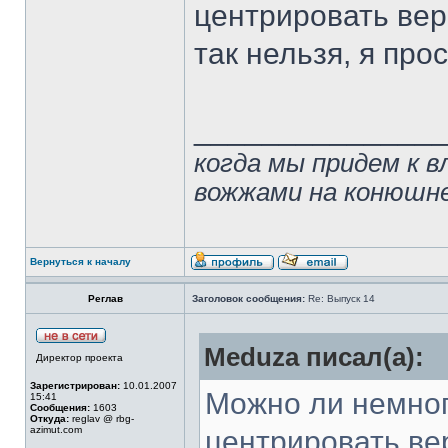
центрировать верс
так нельзя, я про
______________
когда мы придем к в
вожжами на конюшн
Вернуться к началу
Реглав
Заголовок сообщения:
Re: Выпуск 14
Meduza писал(а):
Директор проекта
Зарегистрирован:
10.01.2007
Можно ли немного
15:41
Сообщения:
1603
Откуда:
reglav @ rbg-
azimut.com
центрировать ве