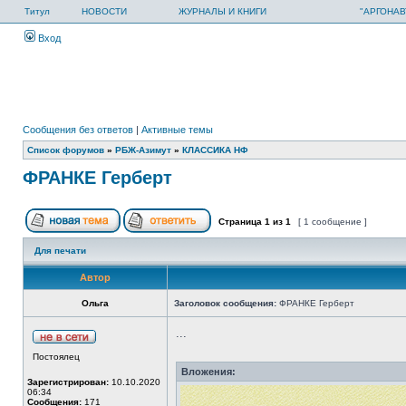
Титул
НОВОСТИ
ЖУРНАЛЫ И КНИГИ
"АРГОНАВ
Вход
Сообщения без ответов
|
Активные темы
Список форумов
»
РБЖ-Азимут
»
КЛАССИКА НФ
ФРАНКЕ Герберт
Страница
1
из
1
[ 1 сообщение ]
Для печати
Автор
Ольга
Заголовок сообщения:
ФРАНКЕ Герберт
...
Постоялец
Вложения:
Зарегистрирован:
10.10.2020
06:34
Сообщения:
171