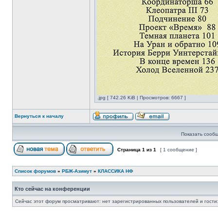
.jpg [ 742.26 KiB | Просмотров: 6667 ]
Вернуться к началу
Показать сообщ
Страница
1
из
1
[ 1 сообщение ]
Список форумов
»
РБЖ-Азимут
»
КЛАССИКА НФ
Кто сейчас на конференции
Сейчас этот форум просматривают: нет зарегистрированных пользователей и гости: