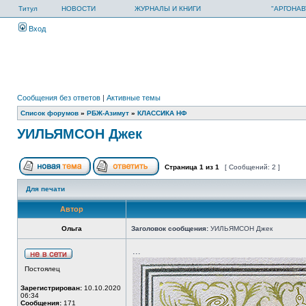
Титул
НОВОСТИ
ЖУРНАЛЫ И КНИГИ
"АРГОНАВ
Вход
Сообщения без ответов
|
Активные темы
Список форумов
»
РБЖ-Азимут
»
КЛАССИКА НФ
УИЛЬЯМСОН Джек
Страница
1
из
1
[ Сообщений: 2 ]
Для печати
Автор
Ольга
Заголовок сообщения:
УИЛЬЯМСОН Джек
...
Постоялец
Зарегистрирован:
10.10.2020
06:34
Сообщения:
171