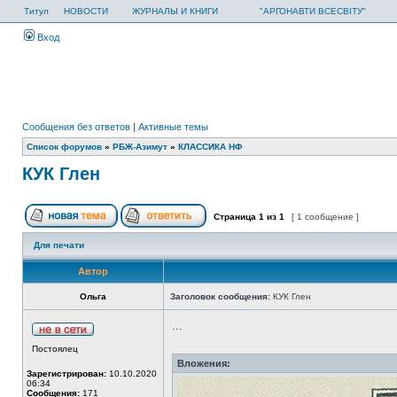
Титул
НОВОСТИ
ЖУРНАЛЫ И КНИГИ
"АРГОНАВТИ ВСЕСВІТУ"
Вход
Сообщения без ответов
|
Активные темы
Список форумов
»
РБЖ-Азимут
»
КЛАССИКА НФ
КУК Глен
Страница
1
из
1
[ 1 сообщение ]
Для печати
Автор
Ольга
Заголовок сообщения:
КУК Глен
...
Постоялец
Вложения:
Зарегистрирован:
10.10.2020
06:34
Сообщения:
171