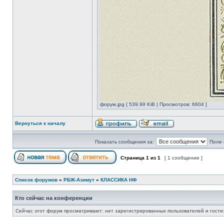
форум.jpg [ 539.99 KiB | Просмотров: 6604 ]
Вернуться к началу
Показать сообщения за:
Поле 
Страница
1
из
1
[ 1 сообщение ]
Список форумов
»
РБЖ-Азимут
»
КЛАССИКА НФ
Кто сейчас на конференции
Сейчас этот форум просматривают: нет зарегистрированных пользователей и гости: