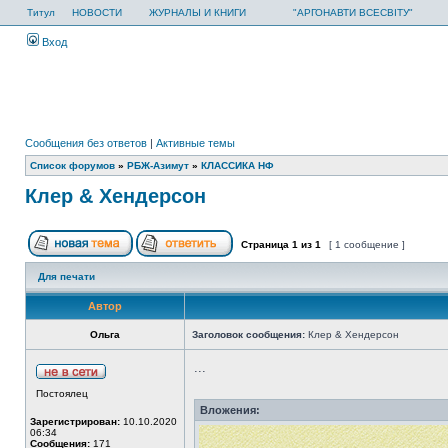
Титул
НОВОСТИ
ЖУРНАЛЫ И КНИГИ
"АРГОНАВТИ ВСЕСВІТУ"
Вход
Сообщения без ответов
|
Активные темы
Список форумов
»
РБЖ-Азимут
»
КЛАССИКА НФ
Клер & Хендерсон
Страница
1
из
1
[ 1 сообщение ]
Для печати
Автор
Ольга
Заголовок сообщения:
Клер & Хендерсон
...
Постоялец
Вложения:
Зарегистрирован:
10.10.2020
06:34
Сообщения:
171