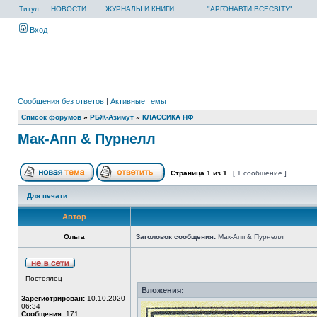
Титул
НОВОСТИ
ЖУРНАЛЫ И КНИГИ
"АРГОНАВТИ ВСЕСВІТУ"
Вход
Сообщения без ответов
|
Активные темы
Список форумов
»
РБЖ-Азимут
»
КЛАССИКА НФ
Мак-Апп & Пурнелл
Страница
1
из
1
[ 1 сообщение ]
Для печати
Автор
Ольга
Заголовок сообщения:
Мак-Апп & Пурнелл
...
Постоялец
Вложения:
Зарегистрирован:
10.10.2020
06:34
Сообщения:
171