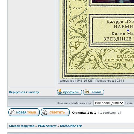
форум.jpg [ 548.16 KiB | Просмотров: 6924 ]
Вернуться к началу
Показать сообщения за:
Поле 
Страница
1
из
1
[ 1 сообщение ]
Список форумов
»
РБЖ-Азимут
»
КЛАССИКА НФ