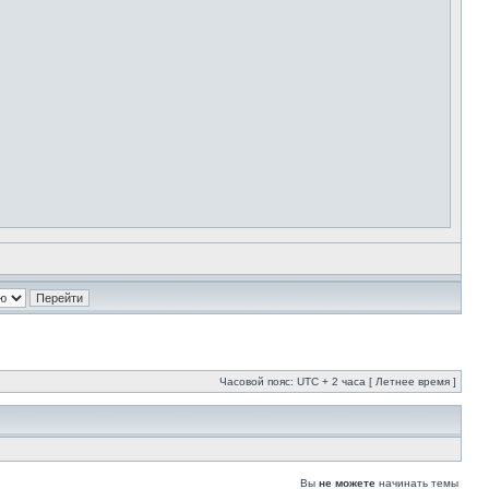
Часовой пояс: UTC + 2 часа [ Летнее время ]
Вы
не можете
начинать темы