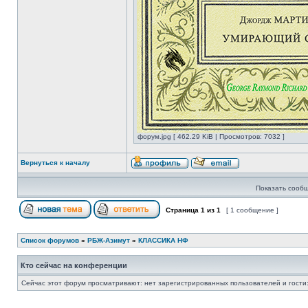
форум.jpg [ 462.29 KiB | Просмотров: 7032 ]
Вернуться к началу
Показать сообщ
Страница
1
из
1
[ 1 сообщение ]
Список форумов
»
РБЖ-Азимут
»
КЛАССИКА НФ
Кто сейчас на конференции
Сейчас этот форум просматривают: нет зарегистрированных пользователей и гости: