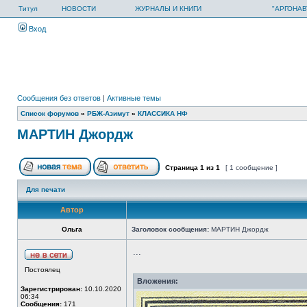
Титул
НОВОСТИ
ЖУРНАЛЫ И КНИГИ
"АРГОНАВ
Вход
Сообщения без ответов
|
Активные темы
Список форумов
»
РБЖ-Азимут
»
КЛАССИКА НФ
МАРТИН Джордж
Страница
1
из
1
[ 1 сообщение ]
Для печати
Автор
Ольга
Заголовок сообщения:
МАРТИН Джордж
...
Постоялец
Вложения:
Зарегистрирован:
10.10.2020
06:34
Сообщения:
171