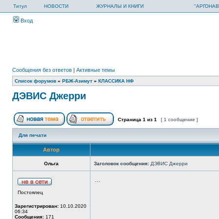
Титул
НОВОСТИ
ЖУРНАЛЫ И КНИГИ
"АРГОНАВ
Вход
Сообщения без ответов
|
Активные темы
Список форумов
»
РБЖ-Азимут
»
КЛАССИКА НФ
ДЭВИС Джерри
Страница
1
из
1
[ 1 сообщение ]
Для печати
Автор
Ольга
Заголовок сообщения:
ДЭВИС Джерри
...
Постоялец
Зарегистрирован:
10.10.2020
06:34
Сообщения:
171