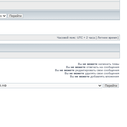
Часовой пояс: UTC + 2 часа [ Летнее время ]
Вы
не можете
начинать темы
Вы
не можете
отвечать на сообщения
Вы
не можете
редактировать свои сообщения
Вы
не можете
удалять свои сообщения
Вы
не можете
добавлять вложения