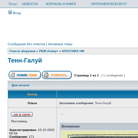
Титул
НОВОСТИ
ЖУРНАЛЫ И КНИГИ
"АРГОНАВТИ ВСЕСВІТУ"
Вход
Сообщения без ответов
|
Активные темы
Список форумов
»
РБЖ-Азимут
»
КЛАССИКА НФ
Тенн-Галуй
Страница
1
из
1
[ 1 сообщение ]
Для печати
Автор
Ольга
Заголовок сообщения:
Тенн-Галуй
...
Постоялец
Вложения:
Зарегистрирован:
10.10.2020
06:34
Сообщения:
171