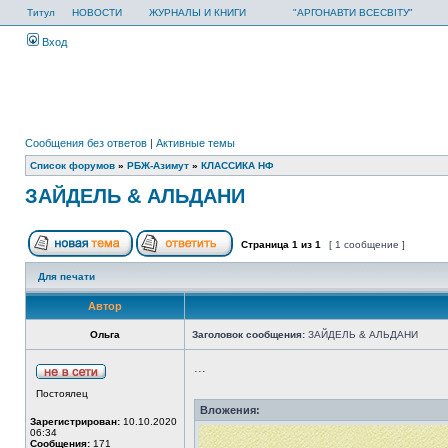
Титул
НОВОСТИ
ЖУРНАЛЫ И КНИГИ
"АРГОНАВТИ ВСЕСВІТУ"
Вход
Сообщения без ответов
|
Активные темы
Список форумов
»
РБЖ-Азимут
»
КЛАССИКА НФ
ЗАЙДЕЛЬ & АЛЬДАНИ
Страница
1
из
1
[ 1 сообщение ]
Для печати
Автор
Ольга
Заголовок сообщения:
ЗАЙДЕЛЬ & АЛЬДАНИ
...
Постоялец
Вложения:
Зарегистрирован:
10.10.2020
06:34
Сообщения:
171