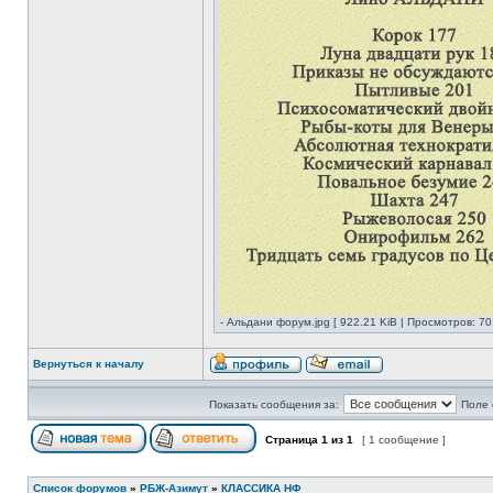
- Альдани форум.jpg [ 922.21 KiB | Просмотров: 70
Вернуться к началу
Показать сообщения за:
Поле 
Страница
1
из
1
[ 1 сообщение ]
Список форумов
»
РБЖ-Азимут
»
КЛАССИКА НФ