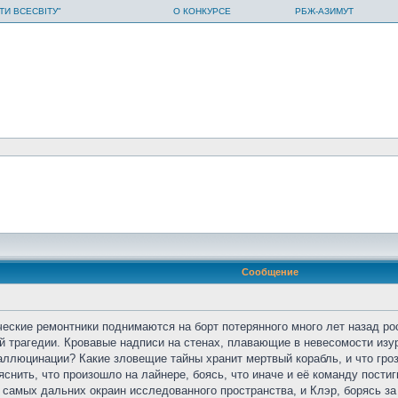
ТИ ВСЕСВІТУ"
О КОНКУРСЕ
РБЖ-АЗИМУТ
Сообщение
ские ремонтники поднимаются на борт потерянного много лет назад рос
й трагедии. Кровавые надписи на стенах, плавающие в невесомости из
аллюцинации? Какие зловещие тайны хранит мертвый корабль, и что гроз
снить, что произошло на лайнере, боясь, что иначе и её команду постиг
самых дальних окраин исследованного пространства, и Клэр, борясь за