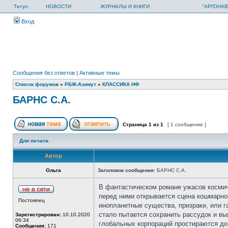
Титул
НОВОСТИ
ЖУРНАЛЫ И КНИГИ
"АРГОНАВ
Вход
Сообщения без ответов
|
Активные темы
Список форумов
»
РБЖ-Азимут
»
КЛАССИКА НФ
БАРНС С.А.
Страница
1
из
1
[ 1 сообщение ]
Для печати
Автор
Ольга
Заголовок сообщения:
БАРНС С.А.
В фантастическом романе ужасов космиче
перед ними открывается сцена кошмарно
Постоялец
инопланетные существа, призраки, или г
стало пытается сохранить рассудок и выя
Зарегистрирован:
10.10.2020
06:34
глобальных корпораций простираются до 
Сообщения:
171