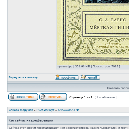
превью.jpg [ 351.66 KiB | Просмотров: 7089 ]
Вернуться к началу
Показать сообщ
Страница
1
из
1
[ 1 сообщение ]
Список форумов
»
РБЖ-Азимут
»
КЛАССИКА НФ
Кто сейчас на конференции
Сейчас этот форум просматривают: нет зарегистрированных пользователей и гости: