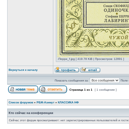
-Перри_f.jpg [ 419.78 KiB | Просмотров: 12891 ]
Вернуться к началу
Показать сообщения за:
Поле 
Страница
1
из
1
[ 1 сообщение ]
Список форумов
»
РБЖ-Азимут
»
КЛАССИКА НФ
Кто сейчас на конференции
Сейчас этот форум просматривают: нет зарегистрированных пользователей и гости: