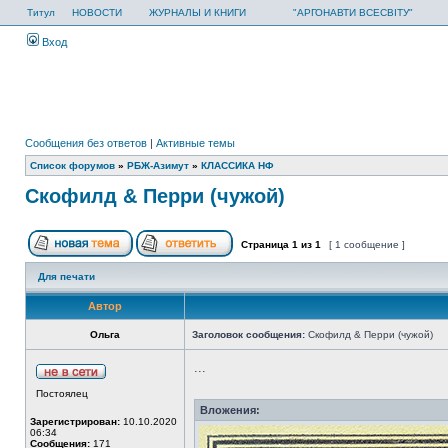
Титул
НОВОСТИ
ЖУРНАЛЫ И КНИГИ
"АРГОНАВТИ ВСЕСВІТУ"
Вход
Сообщения без ответов
|
Активные темы
Список форумов
»
РБЖ-Азимут
»
КЛАССИКА НФ
Скофилд & Перри (чужой)
Страница
1
из
1
[ 1 сообщение ]
Для печати
Автор
Ольга
Заголовок сообщения:
Скофилд & Перри (чужой)
...
Постоялец
Вложения:
Зарегистрирован:
10.10.2020
06:34
Сообщения:
171