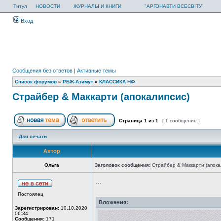
Титул
НОВОСТИ
ЖУРНАЛЫ И КНИГИ
"АРГОНАВТИ ВСЕСВІТУ"
Вход
Сообщения без ответов
|
Активные темы
Список форумов
»
РБЖ-Азимут
»
КЛАССИКА НФ
Страйбер & Маккарти (апокалипсис)
Страница
1
из
1
[ 1 сообщение ]
Для печати
Автор
Ольга
Заголовок сообщения:
Страйбер & Маккарти (апока
...
Постоялец
Вложения:
Зарегистрирован:
10.10.2020
06:34
Сообщения:
171