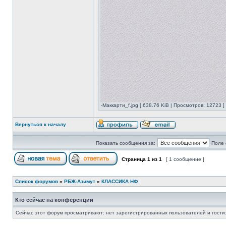
-Маккарти_f.jpg [ 638.76 KiB | Просмотров: 12723 ]
Вернуться к началу
Показать сообщения за:
Поле 
Страница
1
из
1
[ 1 сообщение ]
Список форумов
»
РБЖ-Азимут
»
КЛАССИКА НФ
Кто сейчас на конференции
Сейчас этот форум просматривают: нет зарегистрированных пользователей и гости: