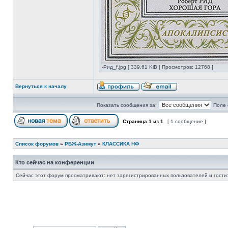
-Рид_f.jpg [ 339.61 KiB | Просмотров: 12768 ]
Вернуться к началу
Показать сообщения за:
Поле 
Страница
1
из
1
[ 1 сообщение ]
Список форумов
»
РБЖ-Азимут
»
КЛАССИКА НФ
Кто сейчас на конференции
Сейчас этот форум просматривают: нет зарегистрированных пользователей и гости: