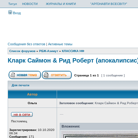
Титул
НОВОСТИ
ЖУРНАЛЫ И КНИГИ
"АРГОНАВТИ ВСЕСВІТУ"
Вход
Сообщения без ответов
|
Активные темы
Список форумов
»
РБЖ-Азимут
»
КЛАССИКА НФ
Кларк Саймон & Рид Роберт (апокалипсис
Страница
1
из
1
[ 1 сообщение ]
Для печати
Автор
Ольга
Заголовок сообщения:
Кларк Саймон & Рид Роберт 
...
Постоялец
Вложения:
Зарегистрирован:
10.10.2020
06:34
Сообщения:
171