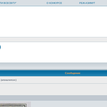
ТИ ВСЕСВІТУ"
О КОНКУРСЕ
РБЖ-АЗИМУТ
)
Сообщение
(апокалипсис)