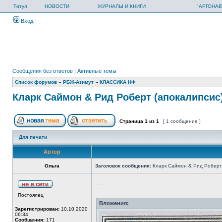
Титул
НОВОСТИ
ЖУРНАЛЫ И КНИГИ
"АРГОНАВ
Вход
Сообщения без ответов
|
Активные темы
Список форумов
»
РБЖ-Азимут
»
КЛАССИКА НФ
Кларк Саймон & Рид Роберт (апокалипсис
Страница
1
из
1
[ 1 сообщение ]
Для печати
Автор
Ольга
Заголовок сообщения:
Кларк Саймон & Рид Роберт 
...
Постоялец
Вложения:
Зарегистрирован:
10.10.2020
06:34
Сообщения:
171