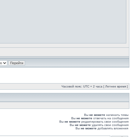
Часовой пояс: UTC + 2 часа [ Летнее время ]
Вы
не можете
начинать темы
Вы
не можете
отвечать на сообщения
Вы
не можете
редактировать свои сообщения
Вы
не можете
удалять свои сообщения
Вы
не можете
добавлять вложения